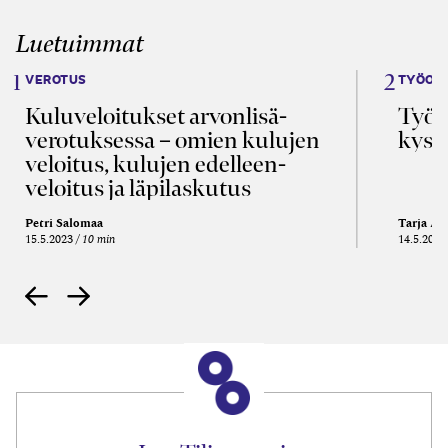
Luetuimmat
VEROTUS
TYÖOI
Kulu­veloitukset arvon­lisä­
Työa
verotuksessa – omien kulujen
kysy
veloitus, kulujen edelleen­
veloitus ja läpi­laskutus
Petri Salomaa
Tarja An
15.5.2023
10 min
14.5.2021