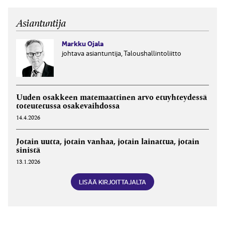
siis esimerkiksi arvosteta päivänarvoon,...
Asiantuntija
Markku Ojala
johtava asiantuntija, Taloushallintoliitto
Uuden osakkeen matemaattinen arvo etuyhteydessä
toteutetussa osakevaihdossa
14.4.2026
Jotain uutta, jotain vanhaa, jotain lainattua, jotain
sinistä
13.1.2026
LISÄÄ KIRJOITTAJALTA