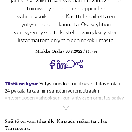
järjestelyt vaikuttavat vastaanottavana yhtiönä
toimivan yhtiön omien tappioiden
vähennysoikeuteen. Käsittelen aihetta eri
yritysmuotojen kannalta. Osakeyhtiön
verokysymyksiä tarkastelen vain yksityisten
listaamattomien yhtiöiden näkökulmasta.
Markku Ojala
30.8.2022
14 min
Jaa Share on Facebook
Jaa Share on LinkedIn
Jaa WhatsApp-viestinä
Kopioi linkki
Tästä on kyse:
Yritysmuodon muutokset Tuloverolain
24 pykälä takaa niin sanotun veroneutraalin
yritysmuodon vaihdoksen, kun yrityksen omistus säilyy
samoissa käsissä ja yritystoimintaa jatketaan samoilla
Lue lisää
tai lähes samoilla tuotantovälineillä samoista
verotuksessa poistamattomista hankintamenoista.
Sisältö on vain tilaajille.
Kirjaudu sisään
tai
tilaa
Uuden juridisen kuoren sisälle siirtyvää omaisuutta ei
Tilisanomat
.