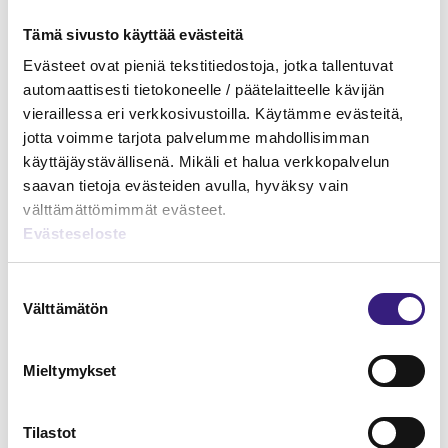
Tämä sivusto käyttää evästeitä
Evästeet ovat pieniä tekstitiedostoja, jotka tallentuvat
automaattisesti tietokoneelle / päätelaitteelle kävijän
vieraillessa eri verkkosivustoilla. Käytämme evästeitä,
jotta voimme tarjota palvelumme mahdollisimman
käyttäjäystävällisenä. Mikäli et halua verkkopalvelun
saavan tietoja evästeiden avulla, hyväksy vain
välttämättömimmät evästeet.
Evästeseloste
Yritysjärjestelyt, osa III –
Suostumuksen
Sulautuminen, jakautuminen,
Välttämätön
valinta
liiketoimintasiirto ja osakevaihto
YRITYSJÄRJESTELYT
Mieltymykset
Tilastot