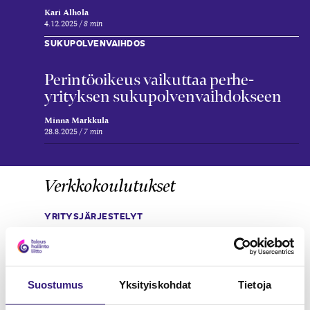
Kari Alhola
4.12.2025
8 min
SUKUPOLVENVAIHDOS
Perintö­oikeus vaikuttaa perhe­
yrityksen suku­polven­vaihdokseen
Minna Markkula
28.8.2025
7 min
Verkkokoulutukset
YRITYSJÄRJESTELYT
Suostumus
Yksityiskohdat
Tietoja