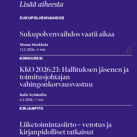
Lisää aiheesta
SUKUPOLVENVAIHDOS
Sukupolvenvaihdos vaatii aikaa
Minna Markkula
12.5.2026
4 min
Vap
KONKURSSI
KKO 2026:23: Hallituksen jäsenen ja
toimitusjohtajan
vahingonkorvausvastuu
Kalle Kyläkallio
4.5.2026
7 min
KIRJANPITO
Liiketoimintasiirto – verotus ja
kirjanpidolliset ratkaisut