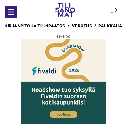
Siirry sisältöön
Avaa valikko
KIRJANPITO JA TILINPÄÄTÖS
VEROTUS
PALKKAHALL
MAINOS