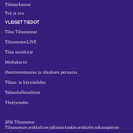
Tilintarkastus
Työ ja ura
YLEISET TIEDOT
Tilaa Tilisanomat
TilisanomatLIVE
Tilaa uutiskirje
Mediakortti
Osoitteenmuutos ja tilauksen peruutus
Tilaus- ja käyttöehdot
Taloushallintoliitto
Yhteystiedot
2026
Tilisanomat
Tilisanomien artikkelit on julkaistu kunkin artikkelin julkaisupäivän