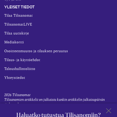
YLEISET TIEDOT
Tilaa Tilisanomat
TilisanomatLIVE
Tilaa uutiskirje
Mediakortti
Osoitteenmuutos ja tilauksen peruutus
Tilaus- ja käyttöehdot
Taloushallintoliitto
Yhteystiedot
2026
Tilisanomat
Tilisanomien artikkelit on julkaistu kunkin artikkelin julkaisupäivän
tiedon valossa.
Rekisteriseloste ja tietoja henkilötietojen käsittelytoimista
Haluatko tutustua Tilisanomiin?
Evästevalinnat