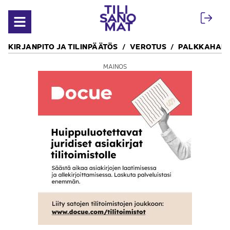
Siirry sisältöön
Avaa valikko
KIRJANPITO JA TILINPÄÄTÖS
VEROTUS
PALKKAHALL
MAINOS