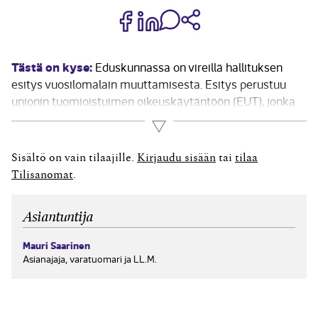
Jaa Share on Facebook
Jaa Share on LinkedIn
Jaa WhatsApp-viestinä
Kopioi linkki
Tästä on kyse:
Eduskunnassa on vireillä hallituksen
esitys vuosilomalain muuttamisesta. Esitys perustuu
unionin tuomioistuimen oikeuskäytäntöön (EUT), jonka
mukaan sairaudesta johtuva poissaolo ei saa vähentää
Lue lisää
työntekijän oikeutta neljän viikon palkalliseen
vuosilomaan. Tarkoituksena on, että laki hyväksyttäisiin
Sisältö on vain tilaajille.
Kirjaudu sisään
tai
tilaa
viimeistään 15.3.2019. Säädettäessä nykyistä vuoden
Tilisanomat
.
2005 vuosilomalakia perustuslakivaliokunta...
Asiantuntija
Mauri Saarinen
Asianajaja, varatuomari ja LL.M.