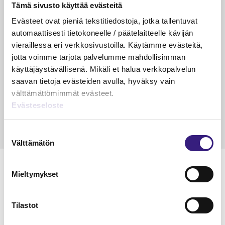
Tämä sivusto käyttää evästeitä
VEROTUS
TYÖOI
Evästeet ovat pieniä tekstitiedostoja, jotka tallentuvat
Kulu­veloitukset arvon­lisä­
Työa
automaattisesti tietokoneelle / päätelaitteelle kävijän
verotuksessa – omien kulujen
kysy
vieraillessa eri verkkosivustoilla. Käytämme evästeitä,
veloitus, kulujen edelleen­
jotta voimme tarjota palvelumme mahdollisimman
veloitus ja läpi­laskutus
käyttäjäystävällisenä. Mikäli et halua verkkopalvelun
saavan tietoja evästeiden avulla, hyväksy vain
Petri Salomaa
Tarja An
välttämättömimmät evästeet.
15.5.2023
10 min
14.5.2021
Evästeseloste
Suostumuksen
Välttämätön
valinta
Mieltymykset
Lue Tilisanomien
Tilastot
näytenumero