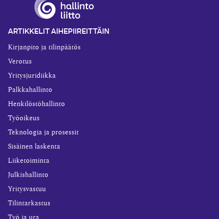
ARTIKKELIT AIHEPIIREITTÄIN
Kirjanpito ja tilinpäätös
Verotus
Yritysjuridiikka
Palkkahallinto
Henkilöstöhallinto
Työoikeus
Teknologia ja prosessit
Sisäinen laskenta
Liiketoiminta
Julkishallinto
Yritysvastuu
Tilintarkastus
Työ ja ura