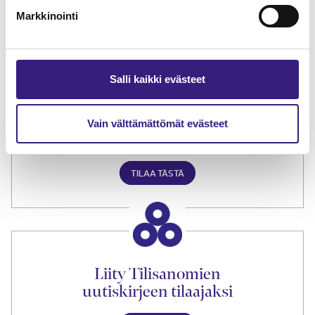
Markkinointi
TILAA TÄSTÄ
Salli kaikki evästeet
Tilaa Tilisanomien
Vain välttämättömät evästeet
lukuoikeus
TILAA TÄSTÄ
Liity Tilisanomien
uutiskirjeen tilaajaksi