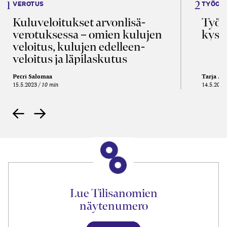
VEROTUS
TYÖOI
Kulu­veloitukset arvon­lisä­
Työa
verotuksessa – omien kulujen
kysy
veloitus, kulujen edelleen­
veloitus ja läpi­laskutus
Petri Salomaa
Tarja An
15.5.2023
10 min
14.5.2021
Lue Tilisanomien
näytenumero