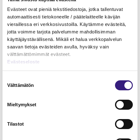
Evästeet ovat pieniä tekstitiedostoja, jotka tallentuvat
automaattisesti tietokoneelle / päätelaitteelle kävijän
vieraillessa eri verkkosivustoilla. Käytämme evästeitä,
jotta voimme tarjota palvelumme mahdollisimman
käyttäjäystävällisenä. Mikäli et halua verkkopalvelun
saavan tietoja evästeiden avulla, hyväksy vain
välttämättömimmät evästeet.
Evästeseloste
Suostumuksen
Välttämätön
valinta
Mieltymykset
Palkkaa vai osinkoa
Tilastot
PALKANLASKENTA