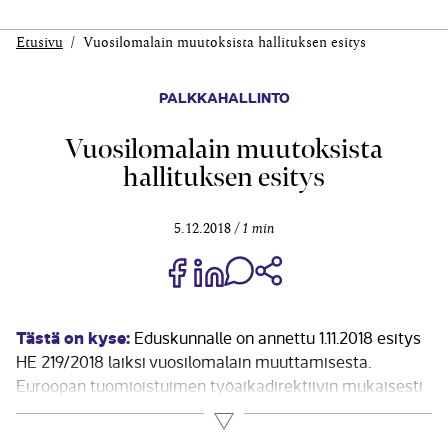
Etusivu
Vuosilomalain muutoksista hallituksen esitys
PALKKAHALLINTO
Vuosilomalain muutoksista
hallituksen esitys
5.12.2018
1 min
Jaa Share on Facebook
Jaa Share on LinkedIn
Jaa WhatsApp-viestinä
Kopioi linkki
Tästä on kyse:
Eduskunnalle on annettu 1.11.2018 esitys
HE 219/2018 laiksi vuosilomalain muuttamisesta.
Euroopan tuomioistuimen työaikadirektiivin mukaisesti
työntekijälle on taattava neljän viikon palkallinen
Lue lisää
vuosiloma sairauden tai lääkinnällisen kuntoutuksen