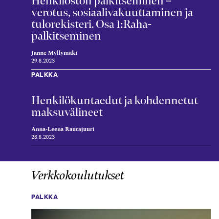
Henkilöstön palkit­seminen –
verotus, sosiaali­vakuuttaminen ja
tulo­rekisteri. Osa 1:Raha­
palkitseminen
Janne Myllymäki
29.8.2023
PALKKA
Henkilö­kunta­edut ja kohden­netut
maksu­välineet
Anna-Leena Rautajuuri
28.8.2023
Verkkokoulutukset
PALKKA