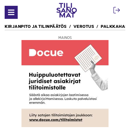
Siirry sisältöön
Avaa valikko
KIRJANPITO JA TILINPÄÄTÖS
VEROTUS
PALKKAHALL
MAINOS