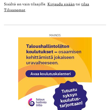
vuoksi aiheutuneen poissaolon ajalta. Lakiesityksessä
Sisältö on vain tilaajille.
Kirjaudu sisään
tai
tilaa
tämä varmistettaisiin työntekijälle annettavilla
Tilisanomat
.
lisäpäivillä, mikäli neljän viikon loma ei...
MAINOS