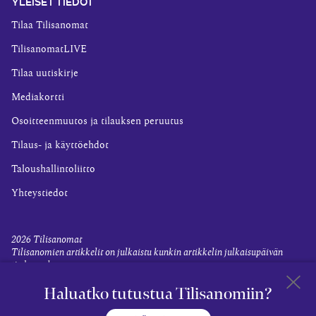
YLEISET TIEDOT
Tilaa Tilisanomat
TilisanomatLIVE
Tilaa uutiskirje
Mediakortti
Osoitteenmuutos ja tilauksen peruutus
Tilaus- ja käyttöehdot
Taloushallintoliitto
Yhteystiedot
2026
Tilisanomat
Tilisanomien artikkelit on julkaistu kunkin artikkelin julkaisupäivän
tiedon valossa.
Rekisteriseloste ja tietoja henkilötietojen käsittelytoimista
Haluatko tutustua Tilisanomiin?
Evästevalinnat
Takaisin 