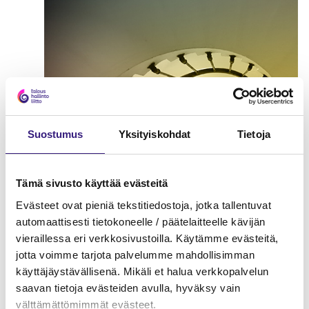
Suostumus
Yksityiskohdat
Tietoja
Tämä sivusto käyttää evästeitä
Evästeet ovat pieniä tekstitiedostoja, jotka tallentuvat
automaattisesti tietokoneelle / päätelaitteelle kävijän
vieraillessa eri verkkosivustoilla. Käytämme evästeitä,
jotta voimme tarjota palvelumme mahdollisimman
Vakuutuspalkan määrittely
käyttäjäystävällisenä. Mikäli et halua verkkopalvelun
ulkomailla työskentelevälle
saavan tietoja evästeiden avulla, hyväksy vain
välttämättömimmät evästeet.