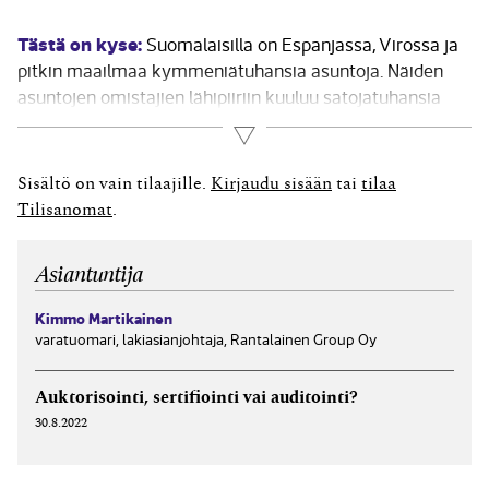
Tästä on kyse:
Suomalaisilla on Espanjassa, Virossa ja
pitkin maailmaa kymmeniätuhansia asuntoja. Näiden
asuntojen omistajien lähipiiriin kuuluu satojatuhansia
ihmisiä, joilla on mahdollisuus varsin matalalla
Lue lisää
kynnyksellä siirtyä pidemmäksikin aikaa ulkomaille
töihin ja asumaan asuntoon, joka vastaa
Sisältö on vain tilaajille.
Kirjaudu sisään
tai
tilaa
mukavuuksiltaan suomalaista kotia. Softafirmoilla on
Tilisanomat
.
ollut pitkään tapana...
Asiantuntija
Kimmo Martikainen
varatuomari, lakiasianjohtaja, Rantalainen Group Oy
Auktorisointi, sertifiointi vai auditointi?
30.8.2022