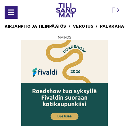
Siirry sisältöön
Avaa valikko
KIRJANPITO JA TILINPÄÄTÖS
VEROTUS
PALKKAHALL
MAINOS