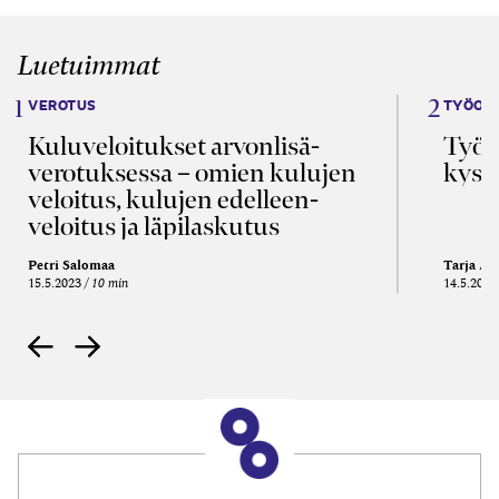
Luetuimmat
VEROTUS
TYÖOI
Kulu­veloitukset arvon­lisä­
Työa
verotuksessa – omien kulujen
kysy
veloitus, kulujen edelleen­
veloitus ja läpi­laskutus
Petri Salomaa
Tarja An
15.5.2023
10 min
14.5.2021