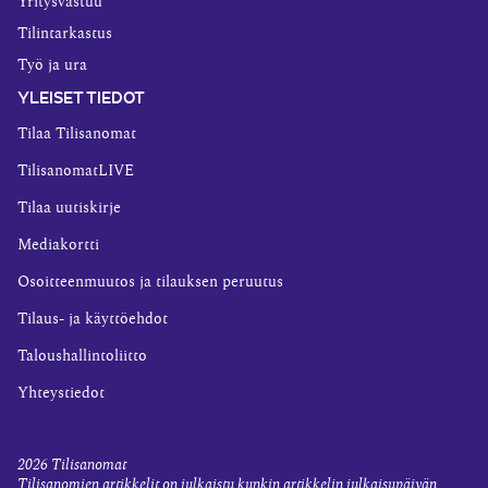
Yritysvastuu
Tilintarkastus
Työ ja ura
YLEISET TIEDOT
Tilaa Tilisanomat
TilisanomatLIVE
Tilaa uutiskirje
Mediakortti
Osoitteenmuutos ja tilauksen peruutus
Tilaus- ja käyttöehdot
Taloushallintoliitto
Yhteystiedot
2026
Tilisanomat
Tilisanomien artikkelit on julkaistu kunkin artikkelin julkaisupäivän