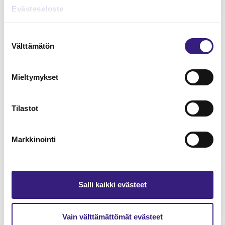
SOSIAALIVAKUUTUSMAKSUT
Evästeseloste
Suostumuksen
Välttämätön
valinta
Mieltymykset
Tilastot
Markkinointi
Kansainvälisten
työskentelytilanteiden haasteet
sosiaaliturvan näkökulmasta
Salli kaikki evästeet
PALKANLASKENTA
Vain välttämättömät evästeet