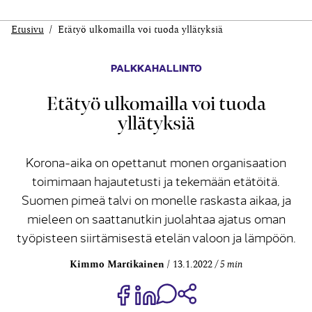
Etusivu
Etätyö ulkomailla voi tuoda yllätyksiä
PALKKAHALLINTO
Etätyö ulkomailla voi tuoda
yllätyksiä
Korona-aika on opettanut monen organisaation
toimimaan hajautetusti ja tekemään etätöitä.
Suomen pimeä talvi on monelle raskasta aikaa, ja
mieleen on saattanutkin juolahtaa ajatus oman
työpisteen siirtämisestä etelän valoon ja lämpöön.
Kimmo Martikainen
13.1.2022
5 min
Jaa Share on Facebook
Jaa Share on LinkedIn
Jaa WhatsApp-viestinä
Kopioi linkki