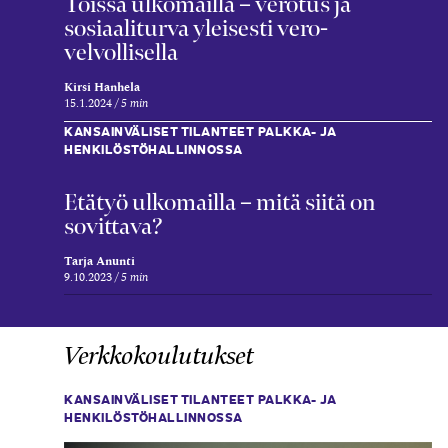
Töissä ulko­mailla – verotus ja
sosiaali­turva yleisesti vero­
velvollisella
Kirsi Hanhela
15.1.2024
5 min
KANSAINVÄLISET TILANTEET PALKKA- JA
HENKILÖSTÖHALLINNOSSA
Etätyö ulkomailla – mitä siitä on
sovittava?
Tarja Anunti
9.10.2023
5 min
Verkkokoulutukset
KANSAINVÄLISET TILANTEET PALKKA- JA
HENKILÖSTÖHALLINNOSSA