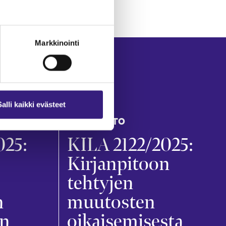
Markkinointi
Salli kaikki evästeet
KIRJANPITO
025:
KILA 2122/2025:
Kirjanpitoon
tehtyjen
n
muutosten
in
oikaisemisesta