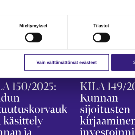
Mieltymykset
Tilastot
Vain välttämättömät evästeet
ANPITO
INVESTOINNIT
A 150/2025:
KILA 149/2
adun
Kunnan
kuutuskorvauk
sijoitusten
 käsittely
kirjaamine
nnan ja
investoinn