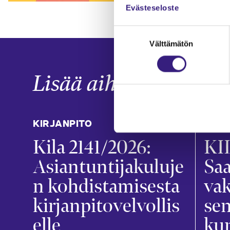
Evästeseloste
Suostumuksen
Välttämätön
valinta
Lisää aiheesta
KIRJANPITO
KIRJ
Kila 2141/2026:
KIL
Asiantuntijakuluje
Sa
n kohdistamisesta
va
kirjanpitovelvollis
sen
elle
ku