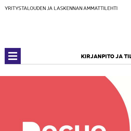
Siirry sisältöön
YRITYSTALOUDEN JA LASKENNAN AMMATTILEHTI
KIRJANPITO JA T
Avaa valikko