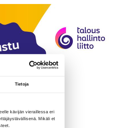
Tietoja
eelle kävijän vieraillessa eri
äjäystävällisenä. Mikäli et
teet.