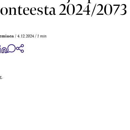
luonteesta 2024/2073
ieminen
4.12.2024
1 min
aa Share on Facebook
Jaa Share on LinkedIn
Jaa WhatsApp-viestinä
Kopioi linkki
t
.