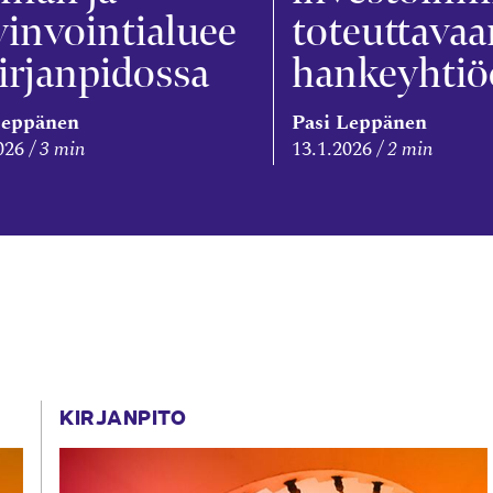
invointialuee
toteuttavaa
irjanpidossa
hankeyhti
Leppänen
Pasi Leppänen
026
3 min
13.1.2026
2 min
KIRJANPITO