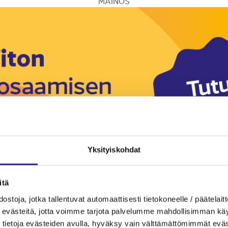
MAINOS
Yksityiskohdat
itä
ostoja, jotka tallentuvat automaattisesti tietokoneelle / päätelaitt
evästeitä, jotta voimme tarjota palvelumme mahdollisimman käytt
tietoja evästeiden avulla, hyväksy vain välttämättömimmät eväs