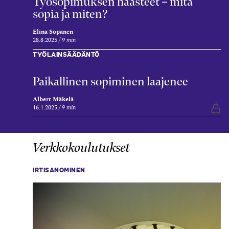
Työsopimuksen haasteet – mitä
sopia ja miten?
Elina Sopanen
28.8.2025
9 min
TYÖLAINSÄÄDÄNTÖ
Paikallinen sopiminen laajenee
Albert Mäkelä
16.1.2025
9 min
Vap
Verkkokoulutukset
IRTISANOMINEN