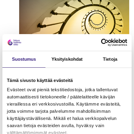
Suostumus
Yksityiskohdat
Tietoja
Tämä sivusto käyttää evästeitä
Työsuhteen päättymiseen liittyvät
Evästeet ovat pieniä tekstitiedostoja, jotka tallentuvat
suoritukset ja edut
automaattisesti tietokoneelle / päätelaitteelle kävijän
ennakkoperinnässä
vieraillessa eri verkkosivustoilla. Käytämme evästeitä,
jotta voimme tarjota palvelumme mahdollisimman
TYÖSOPIMUSLAKI
käyttäjäystävällisenä. Mikäli et halua verkkopalvelun
saavan tietoja evästeiden avulla, hyväksy vain
välttämättömimmät evästeet.