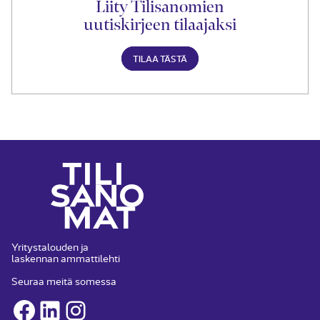
Liity Tilisanomien
uutiskirjeen tilaajaksi
TILAA TÄSTÄ
Yritystalouden ja
laskennan ammattilehti
Seuraa meitä somessa
Facebook
LinkedIn
Instagram