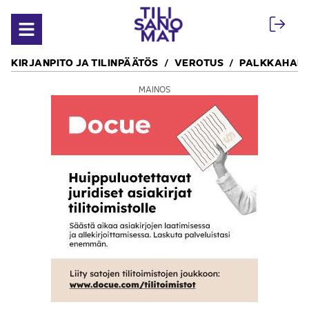
Siirry sisältöön
Avaa valikko
KIRJANPITO JA TILINPÄÄTÖS
VEROTUS
PALKKAHALL
MAINOS