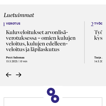
Luetuimmat
VEROTUS
TYÖOI
Kulu­veloitukset arvon­lisä­
Työa
verotuksessa – omien kulujen
kysy
veloitus, kulujen edelleen­
veloitus ja läpi­laskutus
Petri Salomaa
Tarja An
15.5.2023
10 min
14.5.2021