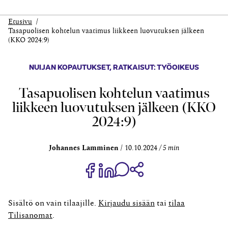
Etusivu
Tasapuolisen kohtelun vaatimus liikkeen luovutuksen jälkeen
(KKO 2024:9)
NUIJAN KOPAUTUKSET
,
RATKAISUT: TYÖOIKEUS
Tasapuolisen kohtelun vaatimus
liikkeen luovutuksen jälkeen (KKO
2024:9)
Johannes Lamminen
10.10.2024
5 min
Jaa Share on Facebook
Jaa Share on LinkedIn
Jaa WhatsApp-viestinä
Kopioi linkki
Sisältö on vain tilaajille.
Kirjaudu sisään
tai
tilaa
Tilisanomat
.