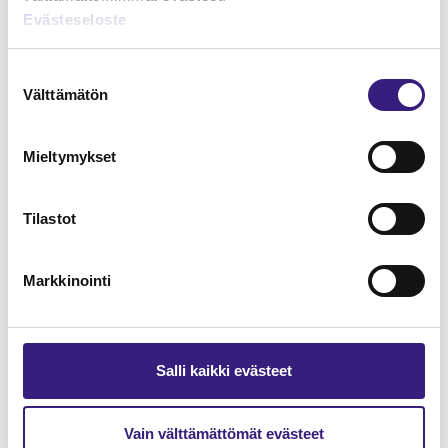
Evästeseloste
Suostumuksen
Välttämätön
valinta
Mieltymykset
Tilastot
Markkinointi
Paikallinen sopiminen
Salli kaikki evästeet
TYÖSOPIMUSLAKI
Vain välttämättömät evästeet