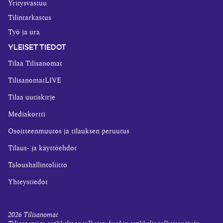
Yritysvastuu
Tilintarkastus
Työ ja ura
YLEISET TIEDOT
Tilaa Tilisanomat
TilisanomatLIVE
Tilaa uutiskirje
Mediakortti
Osoitteenmuutos ja tilauksen peruutus
Tilaus- ja käyttöehdot
Taloushallintoliitto
Yhteystiedot
2026
Tilisanomat