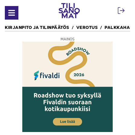
Siirry sisältöön
Avaa valikko
KIRJANPITO JA TILINPÄÄTÖS
VEROTUS
PALKKAHALL
MAINOS