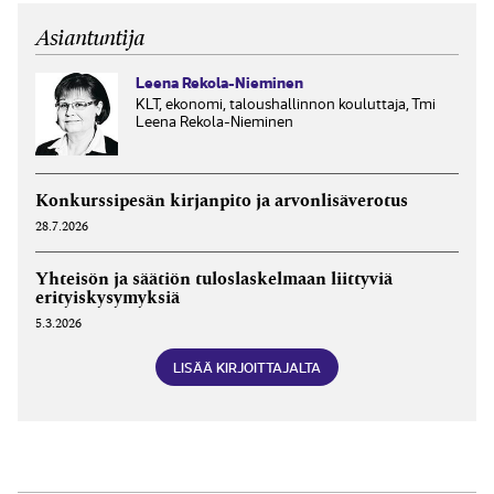
Asiantuntija
Leena Rekola-Nieminen
KLT, ekonomi, taloushallinnon kouluttaja, Tmi
Leena Rekola-Nieminen
Konkurssipesän kirjanpito ja arvonlisäverotus
28.7.2026
Yhteisön ja säätiön tuloslaskelmaan liittyviä
erityiskysymyksiä
5.3.2026
LISÄÄ KIRJOITTAJALTA