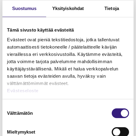
Suostumus
Yksityiskohdat
Tietoja
Tämä sivusto käyttää evästeitä
Kirjanpitäjän top 10
Evästeet ovat pieniä tekstitiedostoja, jotka tallentuvat
automaattisesti tietokoneelle / päätelaitteelle kävijän
KIRJANPITO
vieraillessa eri verkkosivustoilla. Käytämme evästeitä,
jotta voimme tarjota palvelumme mahdollisimman
käyttäjäystävällisenä. Mikäli et halua verkkopalvelun
saavan tietoja evästeiden avulla, hyväksy vain
välttämättömimmät evästeet.
Evästeseloste
Suostumuksen
Välttämätön
valinta
Mieltymykset