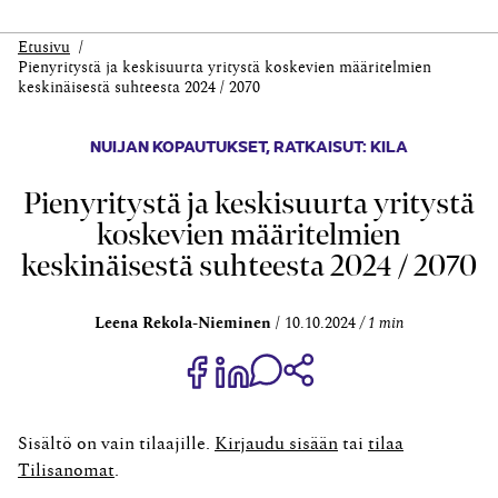
Etusivu
Pienyritystä ja keskisuurta yritystä koskevien määritelmien
keskinäisestä suhteesta 2024 / 2070
NUIJAN KOPAUTUKSET
,
RATKAISUT: KILA
Pienyritystä ja keskisuurta yritystä
koskevien määritelmien
keskinäisestä suhteesta 2024 / 2070
Leena Rekola-Nieminen
10.10.2024
1 min
Jaa Share on Facebook
Jaa Share on LinkedIn
Jaa WhatsApp-viestinä
Kopioi linkki
Sisältö on vain tilaajille.
Kirjaudu sisään
tai
tilaa
Tilisanomat
.