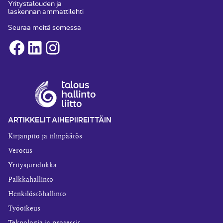
Yritystalouden ja
laskennan ammattilehti
Seuraa meitä somessa
Facebook
LinkedIn
Instagram
ARTIKKELIT AIHEPIIREITTÄIN
Kirjanpito ja tilinpäätös
Verotus
Yritysjuridiikka
Palkkahallinto
Henkilöstöhallinto
Työoikeus