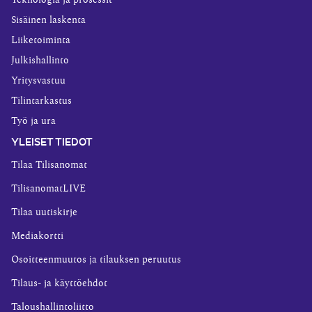
Teknologia ja prosessit
Sisäinen laskenta
Liiketoiminta
Julkishallinto
Yritysvastuu
Tilintarkastus
Työ ja ura
YLEISET TIEDOT
Tilaa Tilisanomat
TilisanomatLIVE
Tilaa uutiskirje
Mediakortti
Osoitteenmuutos ja tilauksen peruutus
Tilaus- ja käyttöehdot
Taloushallintoliitto