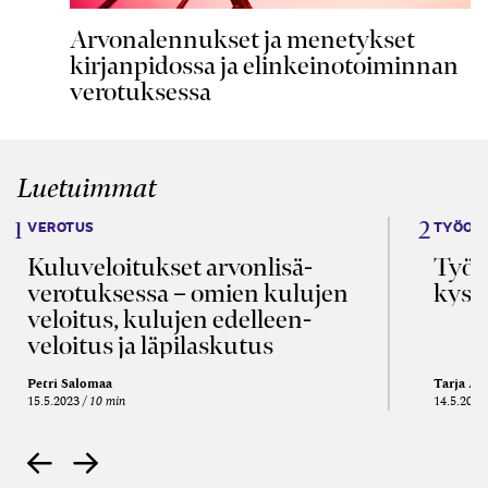
Arvonalennukset ja menetykset
kirjanpidossa ja elinkeinotoiminnan
verotuksessa
Luetuimmat
VEROTUS
TYÖOI
Kulu­veloitukset arvon­lisä­
Työa
verotuksessa – omien kulujen
kysy
veloitus, kulujen edelleen­
veloitus ja läpi­laskutus
Petri Salomaa
Tarja An
15.5.2023
10 min
14.5.2021