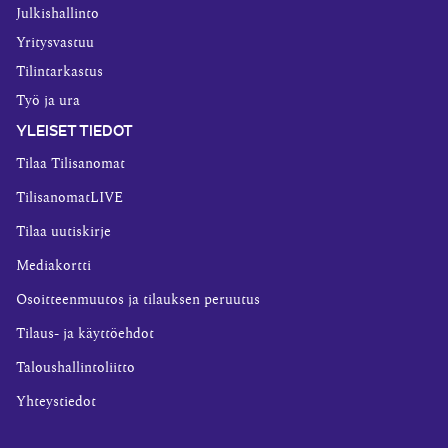
Julkishallinto
Yritysvastuu
Tilintarkastus
Työ ja ura
YLEISET TIEDOT
Tilaa Tilisanomat
TilisanomatLIVE
Tilaa uutiskirje
Mediakortti
Osoitteenmuutos ja tilauksen peruutus
Tilaus- ja käyttöehdot
Taloushallintoliitto
Yhteystiedot