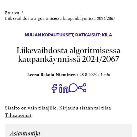
Etusivu
Liike­vaihdosta algoritmisessa kaupan­käynnissä 2024/2067
NUIJAN KOPAUTUKSET
,
RATKAISUT: KILA
Liike­vaihdosta algoritmisessa
kaupan­käynnissä 2024/2067
Leena Rekola-Nieminen
28.8.2024
1 min
Jaa Share on Facebook
Jaa Share on LinkedIn
Jaa WhatsApp-viestinä
Kopioi linkki
Sisältö on vain tilaajille.
Kirjaudu sisään
tai
tilaa
Tilisanomat
.
Asiantuntija