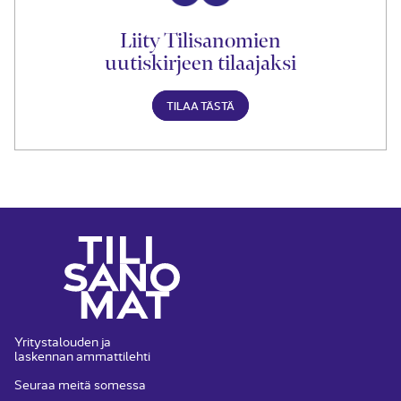
Liity Tilisanomien
uutiskirjeen tilaajaksi
TILAA TÄSTÄ
Yritystalouden ja
laskennan ammattilehti
Seuraa meitä somessa