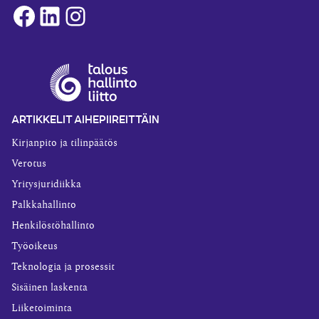
Facebook
LinkedIn
Instagram
ARTIKKELIT AIHEPIIREITTÄIN
Kirjanpito ja tilinpäätös
Verotus
Yritysjuridiikka
Palkkahallinto
Henkilöstöhallinto
Työoikeus
Teknologia ja prosessit
Sisäinen laskenta
Liiketoiminta