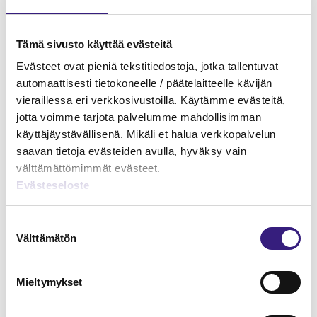
Tämä sivusto käyttää evästeitä
Evästeet ovat pieniä tekstitiedostoja, jotka tallentuvat
automaattisesti tietokoneelle / päätelaitteelle kävijän
vieraillessa eri verkkosivustoilla. Käytämme evästeitä,
jotta voimme tarjota palvelumme mahdollisimman
käyttäjäystävällisenä. Mikäli et halua verkkopalvelun
saavan tietoja evästeiden avulla, hyväksy vain
välttämättömimmät evästeet.
Onnistu liiketoimintasuunnitelman
Evästeseloste
laadinnassa
HUOLTOVARMUUS JA VARAUTUMINEN
Suostumuksen
Välttämätön
valinta
Mieltymykset