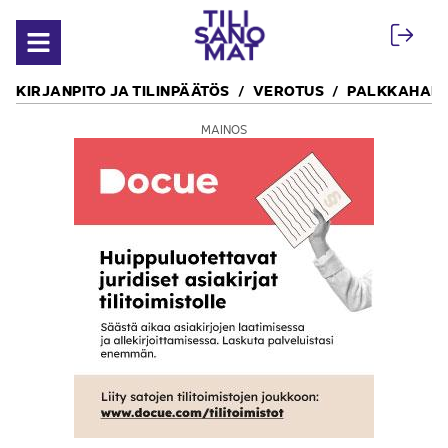
Siirry sisältöön
Avaa valikko
KIRJANPITO JA TILINPÄÄTÖS
VEROTUS
PALKKAHALL
MAINOS