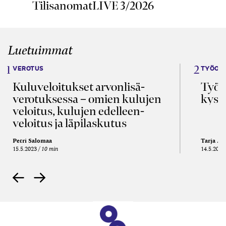
TilisanomatLIVE 3/2026
Luetuimmat
VEROTUS
TYÖOI
Kulu­veloitukset arvon­lisä­
Työa
verotuksessa – omien kulujen
kysy
veloitus, kulujen edelleen­
veloitus ja läpi­laskutus
Petri Salomaa
Tarja An
15.5.2023
10 min
14.5.2021