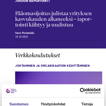
JOHDON RAPORTOINTI
Pää­oma­sijoitus julistaa yrityksen
kasvu­kauden alka­neeksi – rapor­
tointi kiihtyy ja uudistuu
Satu Perämäki
10.10.2022
Verkkokoulutukset
JOHTAMINEN JA ORGANISAATION KEHITTÄMINEN
Suostumus
Yksityiskohdat
Tietoja