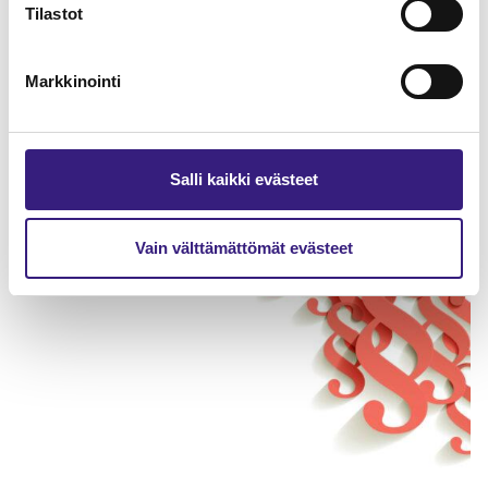
Tilastot
Markkinointi
Varautuminen ja jatkuvuuden
hallinta tilitoimistossa
Salli kaikki evästeet
Vain välttämättömät evästeet