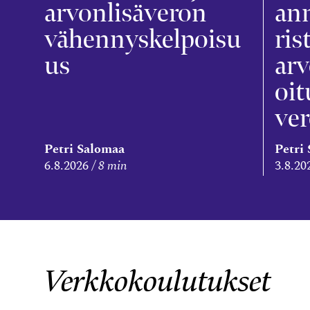
arvonlisäveron
an
vähennyskelpoisu
ris
us
arv
oit
ve
Petri Salomaa
Petri
6.8.2026
8 min
3.8.20
Verkkokoulutukset