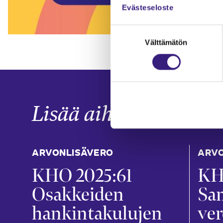
Evästeseloste
Suostumuksen
Välttämätön
valinta
Lisää aiheesta
ARVONLISÄVERO
ARVO
KHO 2025:61
KH
Osakkeiden
Sa
hankintakulujen
ver