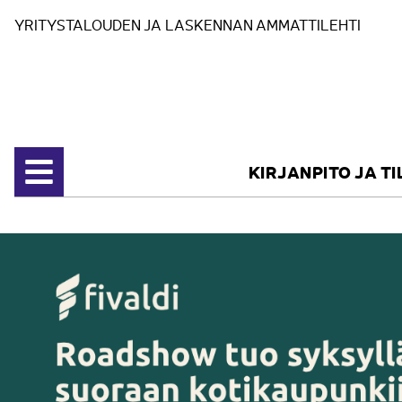
Siirry sisältöön
YRITYSTALOUDEN JA LASKENNAN AMMATTILEHTI
KIRJANPITO JA T
Avaa valikko