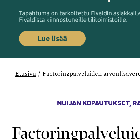
Etusivu
Factoringpalveluiden arvonlisäver
NUIJAN KOPAUTUKSET
,
R
Factoringpalvelui