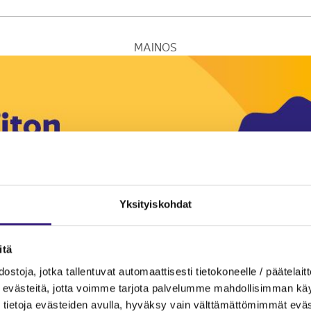
MAINOS
Yksityiskohdat
itä
ostoja, jotka tallentuvat automaattisesti tietokoneelle / päätelaitt
evästeitä, jotta voimme tarjota palvelumme mahdollisimman käytt
tietoja evästeiden avulla, hyväksy vain välttämättömimmät eväs