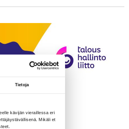
Tietoja
eelle kävijän vieraillessa eri
äjäystävällisenä. Mikäli et
teet.