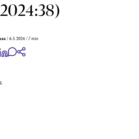
2024:38)
maa
6.5.2024
7 min
aa Share on Facebook
Jaa Share on LinkedIn
Jaa WhatsApp-viestinä
Kopioi linkki
t
.