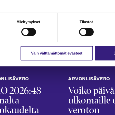
Mieltymykset
Tilastot
Vain välttämättömät evästeet
NLISÄVERO
ARVONLISÄVERO
O 2026:48
Voiko päiv
malta
ulkomaille 
okaudelta
veroton