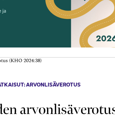
otus (KHO 2024:38)
ATKAISUT: ARVONLISÄVEROTUS
den arvonlisäverotu