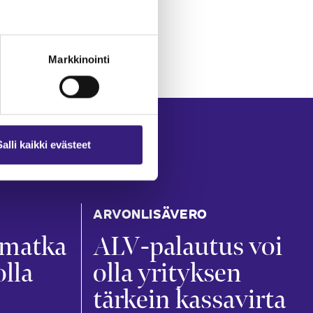
Markkinointi
Salli kaikki evästeet
ARVONLISÄVERO
ämatka
ALV-palautus voi
olla
olla yrityksen
tärkein kassavirta