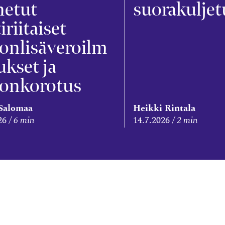
netut
suorakuljet
tiriitaiset
onlisäveroilm
ukset ja
ronkorotus
 Salomaa
Heikki Rintala
26
6 min
14.7.2026
2 min