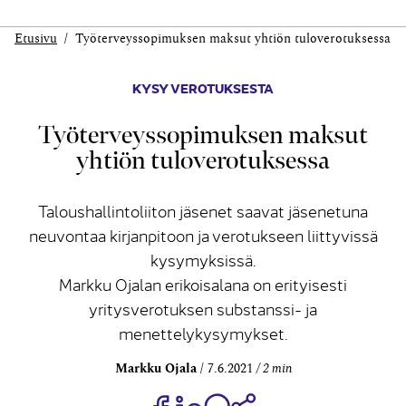
Etusivu
Työterveyssopimuksen maksut yhtiön tuloverotuksessa
KYSY VEROTUKSESTA
Työterveyssopimuksen maksut
yhtiön tuloverotuksessa
Taloushallintoliiton jäsenet saavat jäsenetuna
neuvontaa kirjanpitoon ja verotukseen liittyvissä
kysymyksissä.
Markku Ojalan erikoisalana on erityisesti
yritysverotuksen substanssi- ja
menettelykysymykset.
Markku Ojala
7.6.2021
2 min
Jaa Share on Facebook
Jaa Share on LinkedIn
Jaa WhatsApp-viestinä
Kopioi linkki