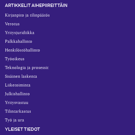
ARTIKKELIT AIHEPIIREITTÄIN
Kirjanpito ja tilinpäätös
Verotus
Yritysjuridiikka
Palkkahallinto
Henkilöstöhallinto
Työoikeus
Teknologia ja prosessit
Sisäinen laskenta
Liiketoiminta
Julkishallinto
Yritysvastuu
Tilintarkastus
Työ ja ura
YLEISET TIEDOT