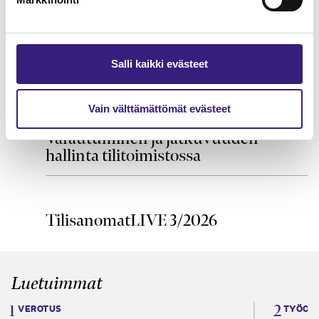
Työterveyshuolto henkilöstö-​ ja
Salli kaikki evästeet
palkkahallinnon näkökulmasta
HUOLTOVARMUUS JA VARAUTUMINEN
Vain välttämättömät evästeet
Varautuminen ja jatkuvuuden
hallinta tilitoimistossa
TilisanomatLIVE 3/2026
Luetuimmat
VEROTUS
TYÖOI