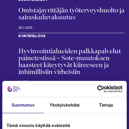
Omistaja­yrittäjän työ­terveys­huolto ja
sairas­kulu­vakuutus
28.2.2023
KUNTATALOUS
Hyvinvointialueiden palkkapalvelut
painetestissä – Sote-muutoksen
haasteet kiteytyvät kiireeseen ja
inhimillisiin virheisiin
Ari Rytsy
22.12.2022
3 min
TYÖTERVEYSHUOLTO
Suostumus
Yksityiskohdat
Tietoja
Työterveyshuolto verotuksessa
Janne Myllymäki
8.10.2020
5 min
Tämä sivusto käyttää evästeitä