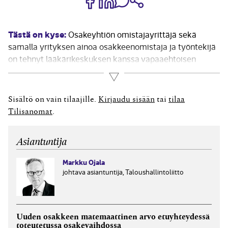
Tästä on kyse:
Osakeyhtiön omistajayrittäjä sekä
samalla yrityksen ainoa osakkeenomistaja ja työntekijä
on tehnyt lääkärikeskuksen kanssa vapaaehtoisen
työterveyssopimuksen, joka kattaa myös
Lue lisää
hammashoidon. Ovatko työterveyssopimuksen maksut
myös tältä osin vähennyskelpoisia yhtiön
Sisältö on vain tilaajille.
Kirjaudu sisään
tai
tilaa
tuloverotuksessa? Entä syntyykö omistajayrittäjälle
Tilisanomat
.
palkaksi katsottavaa veronalaista tuloa, kun yhtiö on
maksanut hammashoidosta...
Asiantuntija
Markku Ojala
johtava asiantuntija, Taloushallintoliitto
Uuden osakkeen matemaattinen arvo etuyhteydessä
toteutetussa osakevaihdossa