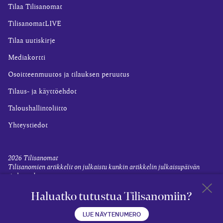
Tilaa Tilisanomat
TilisanomatLIVE
Tilaa uutiskirje
Mediakortti
Osoitteenmuutos ja tilauksen peruutus
Tilaus- ja käyttöehdot
Taloushallintoliitto
Yhteystiedot
2026
Tilisanomat
Tilisanomien artikkelit on julkaistu kunkin artikkelin julkaisupäivän
tiedon valossa.
Rekisteriseloste ja tietoja henkilötietojen käsittelytoimista
Haluatko tutustua Tilisanomiin?
Evästevalinnat
Takaisin 
LUE NÄYTENUMERO