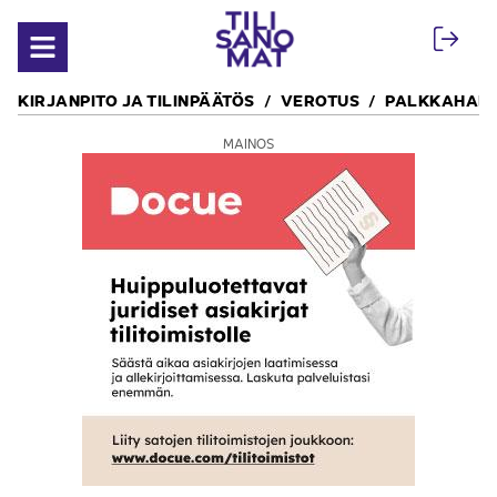
Siirry sisältöön
Avaa valikko
KIRJANPITO JA TILINPÄÄTÖS
VEROTUS
PALKKAHALL
MAINOS