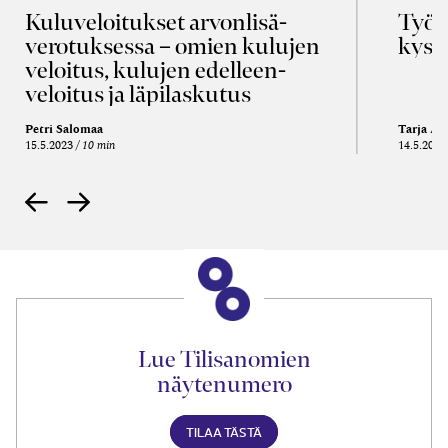
Kulu­veloitukset arvon­lisä­
Työa
verotuksessa – omien kulujen
kysy
veloitus, kulujen edelleen­
veloitus ja läpi­laskutus
Petri Salomaa
Tarja An
15.5.2023
10 min
14.5.2021
Lue Tilisanomien
näytenumero
TILAA TÄSTÄ