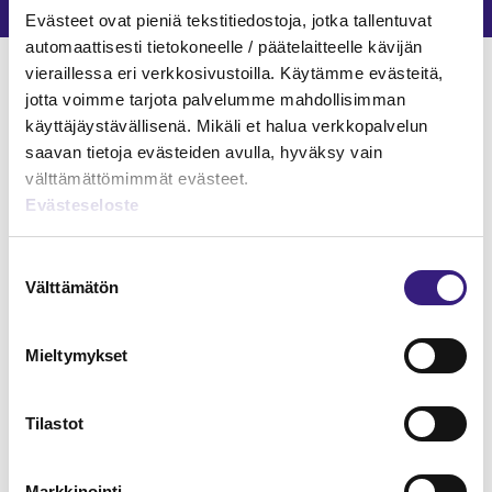
Evästeet ovat pieniä tekstitiedostoja, jotka tallentuvat
automaattisesti tietokoneelle / päätelaitteelle kävijän
Verkkokoulutukset
vieraillessa eri verkkosivustoilla. Käytämme evästeitä,
jotta voimme tarjota palvelumme mahdollisimman
SAIRAUSPOISSAOLOT
käyttäjäystävällisenä. Mikäli et halua verkkopalvelun
saavan tietoja evästeiden avulla, hyväksy vain
välttämättömimmät evästeet.
Evästeseloste
Suostumuksen
Välttämätön
valinta
Mieltymykset
Tilastot
Markkinointi