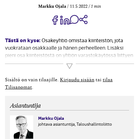
Markku Ojala
11.5.2022
1 min
Jaa Share on Facebook
Jaa Share on LinkedIn
Jaa WhatsApp-viestinä
Kopioi linkki
Tästä on kyse:
Osakeyhtiö omistaa kiinteistön, jota
vuokrataan osakkaalle ja hänen perheelleen. Lisäksi
pieni osa kiinteistöstä on yhtiön varastokäytössä liittyen
varsinaiseen elinkeinotoimintaan. Tuleeko kiinteistön
Lue lisää
arvo jaotella veroilmoituksella osin
käyttöomaisuuteen/kiinteistöön ja osin muuhun
Sisältö on vain tilaajille.
Kirjaudu sisään
tai
tilaa
omaisuuteen? Vai ratkaiseeko ”pääasiallinen” käyttö eli
Tilisanomat
.
kuuluuko kiinteistö kokonaisuudessaan muuhun
omaisuuteen...
Asiantuntija
Markku Ojala
johtava asiantuntija, Taloushallintoliitto