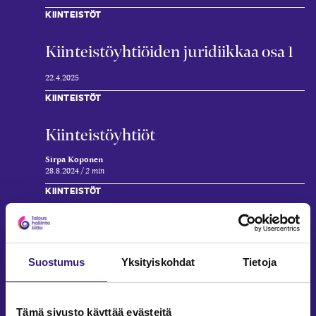
KIINTEISTÖT
Kiinteistöyhtiöiden juridiikkaa osa 1
22.4.2025
KIINTEISTÖT
Kiin­teistöyhtiöt
Sirpa Koponen
28.8.2024
2 min
KIINTEISTÖT
Kiinteistö­verotuksen erityisiä
kysymyksiä
Suostumus
Yksityiskohdat
Tietoja
Janne Myllymäki
4.3.2024
7 min
Tämä sivusto käyttää evästeitä