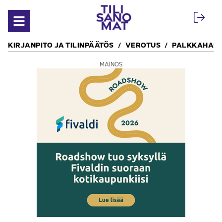
Siirry sisältöön
Avaa valikko
KIRJANPITO JA TILINPÄÄTÖS
VEROTUS
PALKKAHALL
MAINOS