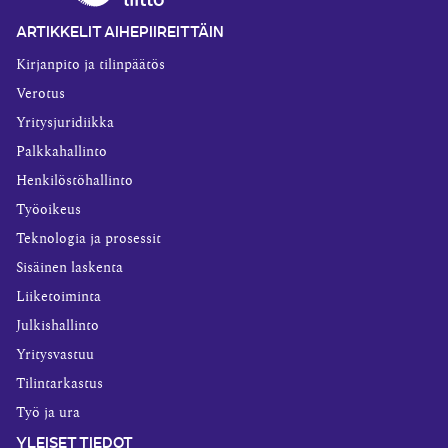
ARTIKKELIT AIHEPIIREITTÄIN
Kirjanpito ja tilinpäätös
Verotus
Yritysjuridiikka
Palkkahallinto
Henkilöstöhallinto
Työoikeus
Teknologia ja prosessit
Sisäinen laskenta
Liiketoiminta
Julkishallinto
Yritysvastuu
Tilintarkastus
Työ ja ura
YLEISET TIEDOT