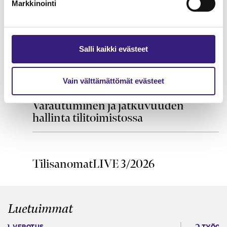
Markkinointi
Liikehuoneistojen ja
liikekiinteistöjen korjaaminen –
kirjanpidon ja verotuksen
Salli kaikki evästeet
näkökulma
HUOLTOVARMUUS JA VARAUTUMINEN
Vain välttämättömät evästeet
Varautuminen ja jatkuvuuden
hallinta tilitoimistossa
TilisanomatLIVE 3/2026
Luetuimmat
VEROTUS
TYÖOI