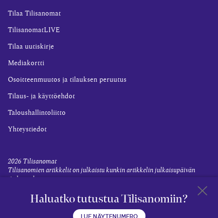
Tilaa Tilisanomat
TilisanomatLIVE
Tilaa uutiskirje
Mediakortti
Osoitteenmuutos ja tilauksen peruutus
Tilaus- ja käyttöehdot
Taloushallintoliitto
Yhteystiedot
2026
Tilisanomat
Tilisanomien artikkelit on julkaistu kunkin artikkelin julkaisupäivän
tiedon valossa.
Rekisteriseloste ja tietoja henkilötietojen käsittelytoimista
Haluatko tutustua Tilisanomiin?
Evästevalinnat
Takaisin 
LUE NÄYTENUMERO