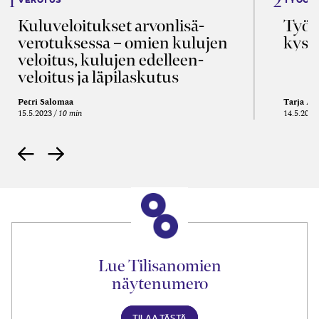
Kulu­veloitukset arvon­lisä­
Työa
verotuksessa – omien kulujen
kysy
veloitus, kulujen edelleen­
veloitus ja läpi­laskutus
Petri Salomaa
Tarja An
15.5.2023
10 min
14.5.2021
Lue Tilisanomien
näytenumero
TILAA TÄSTÄ