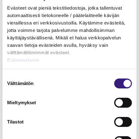
Verkkokoulutukset
Evästeet ovat pieniä tekstitiedostoja, jotka tallentuvat
automaattisesti tietokoneelle / päätelaitteelle kävijän
YRITYKSEN TULOVEROTUS
vieraillessa eri verkkosivustoilla. Käytämme evästeitä,
jotta voimme tarjota palvelumme mahdollisimman
käyttäjäystävällisenä. Mikäli et halua verkkopalvelun
saavan tietoja evästeiden avulla, hyväksy vain
välttämättömimmät evästeet.
Evästeseloste
Suostumuksen
Välttämätön
valinta
Mieltymykset
Tilastot