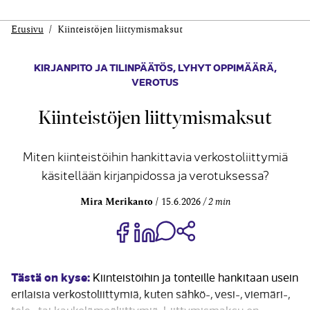
Etusivu
Kiinteistöjen liittymismaksut
KIRJANPITO JA TILINPÄÄTÖS
,
LYHYT OPPIMÄÄRÄ
,
VEROTUS
Kiinteistöjen liittymismaksut
Miten kiinteistöihin hankittavia verkostoliittymiä
käsitellään kirjanpidossa ja verotuksessa?
Mira Merikanto
15.6.2026
2 min
Jaa Share on Facebook
Jaa Share on LinkedIn
Jaa WhatsApp-viestinä
Kopioi linkki
Tästä on kyse:
Kiinteistöihin ja tonteille hankitaan usein
erilaisia verkostoliittymiä, kuten sähkö-, vesi-, viemäri-,