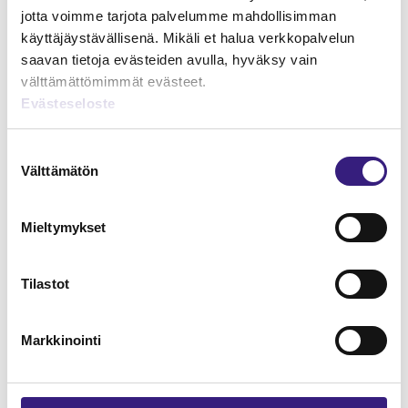
jotta voimme tarjota palvelumme mahdollisimman
käyttäjäystävällisenä. Mikäli et halua verkkopalvelun
saavan tietoja evästeiden avulla, hyväksy vain
välttämättömimmät evästeet.
Evästeseloste
Suostumuksen
Välttämätön
valinta
Mieltymykset
Tilastot
Liikehuoneistojen ja
liikekiinteistöjen korjaaminen –
Markkinointi
kirjanpidon ja verotuksen
näkökulma
HUOLTOVARMUUS JA VARAUTUMINEN