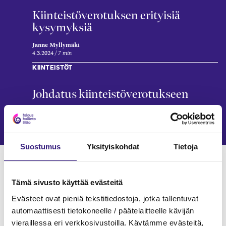
Kiinteistö­verotuksen erityisiä
kysymyksiä
Janne Myllymäki
4.3.2024
7 min
KIINTEISTÖT
Johdatus kiinteistö­verotukseen
Janne Myllymäki
15.1.2024
4 min
Suostumus
Yksityiskohdat
Tietoja
Verkkokoulutukset
YRITYKSEN TULOVEROTUS
Tämä sivusto käyttää evästeitä
Evästeet ovat pieniä tekstitiedostoja, jotka tallentuvat
automaattisesti tietokoneelle / päätelaitteelle kävijän
vieraillessa eri verkkosivustoilla. Käytämme evästeitä,