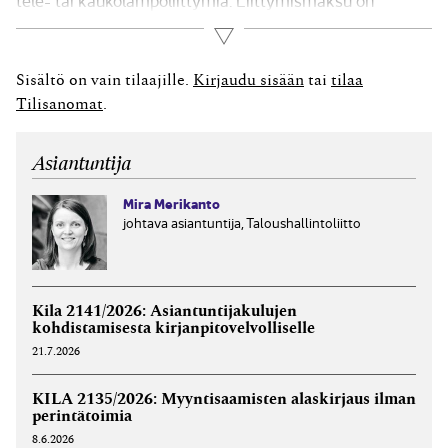
tele- tai kaukolämpöliittymiä. Liittymismaksu on
yleensä kertaluonteinen maksu, jonka suorittamalla
Lue lisää
kiinteistön omistaja tai haltija saa oikeuden liittyä
verkkoon ja käyttää sen palveluja. Liittymismaksujen
Sisältö on vain tilaajille.
Kirjaudu sisään
tai
tilaa
kirjanpito ja verokohtelu riippuu siitä, voiko...
Tilisanomat
.
Asiantuntija
Mira Merikanto
johtava asiantuntija, Taloushallintoliitto
Kila 2141/2026: Asiantuntijakulujen
kohdistamisesta kirjanpitovelvolliselle
21.7.2026
KILA 2135/2026: Myyntisaamisten alaskirjaus ilman
perintätoimia
8.6.2026