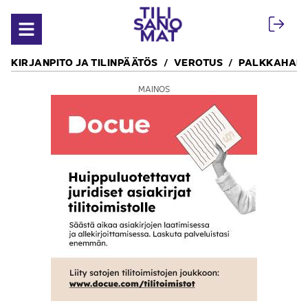
Siirry sisältöön
Avaa valikko
KIRJANPITO JA TILINPÄÄTÖS
VEROTUS
PALKKAHALL
MAINOS