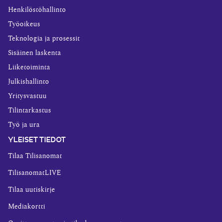
Henkilöstöhallinto
Työoikeus
Teknologia ja prosessit
Sisäinen laskenta
Liiketoiminta
Julkishallinto
Yritysvastuu
Tilintarkastus
Työ ja ura
YLEISET TIEDOT
Tilaa Tilisanomat
TilisanomatLIVE
Tilaa uutiskirje
Mediakortti