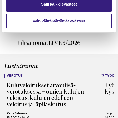
Salli kaikki evästeet
Varautuminen ja jatkuvuuden
hallinta tilitoimistossa
Vain välttämättömät evästeet
TilisanomatLIVE 3/2026
Luetuimmat
VEROTUS
TYÖOI
Kulu­veloitukset arvon­lisä­
Työa
verotuksessa – omien kulujen
kysy
veloitus, kulujen edelleen­
veloitus ja läpi­laskutus
Petri Salomaa
Tarja An
15.5.2023
10 min
14.5.2021