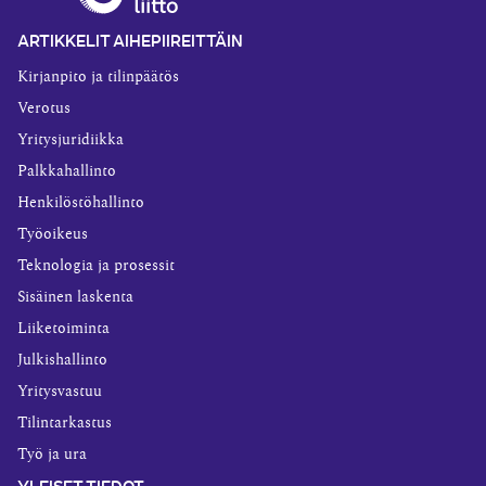
ARTIKKELIT AIHEPIIREITTÄIN
Kirjanpito ja tilinpäätös
Verotus
Yritysjuridiikka
Palkkahallinto
Henkilöstöhallinto
Työoikeus
Teknologia ja prosessit
Sisäinen laskenta
Liiketoiminta
Julkishallinto
Yritysvastuu
Tilintarkastus
Työ ja ura
YLEISET TIEDOT