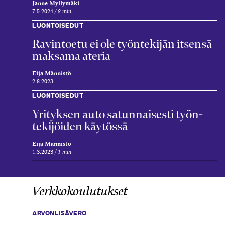
Janne Myllymäki
7.5.2024
8 min
LUONTOISEDUT
Ravintoetu ei ole työntekijän itsensä
maksama ateria
Eija Männistö
2.8.2023
LUONTOISEDUT
Yrityksen auto satunnaisesti työn­
tekijöiden käytössä
Eija Männistö
1.3.2023
1 min
Verkkokoulutukset
ARVONLISÄVERO