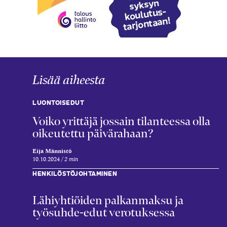
Lisää aiheesta
LUONTOISEDUT
Voiko yrittäjä jossain tilanteessa olla
oikeutettu päivä­rahaan?
Eija Männistö
10.10.2024
2 min
HENKILÖSTÖJOHTAMINEN
Lähi­yhtiöiden palkan­maksu ja
työsuhde-edut verotuksessa