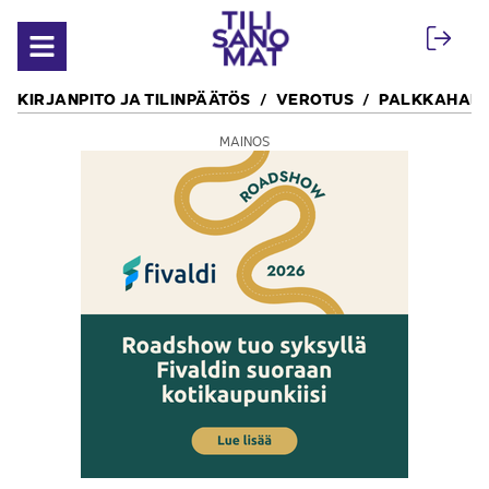
Siirry sisältöön
Avaa valikko
KIRJANPITO JA TILINPÄÄTÖS
VEROTUS
PALKKAHALL
MAINOS