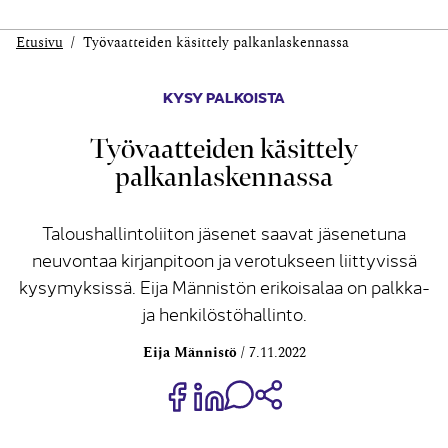
Etusivu
Työvaatteiden käsittely palkanlaskennassa
KYSY PALKOISTA
Työvaatteiden käsittely
palkanlaskennassa
Taloushallintoliiton jäsenet saavat jäsenetuna
neuvontaa kirjanpitoon ja verotukseen liittyvissä
kysymyksissä. Eija Männistön erikoisalaa on palkka-
ja henkilöstöhallinto.
Eija Männistö
7.11.2022
Jaa Share on Facebook
Jaa Share on LinkedIn
Jaa WhatsApp-viestinä
Kopioi linkki