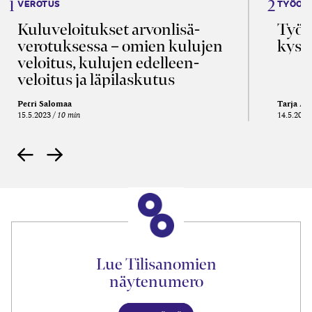
VEROTUS
TYÖOI
Kulu­veloitukset arvon­lisä­
Työa
verotuksessa – omien kulujen
kysy
veloitus, kulujen edelleen­
veloitus ja läpi­laskutus
Petri Salomaa
Tarja An
15.5.2023
10 min
14.5.2021
Lue Tilisanomien
näytenumero