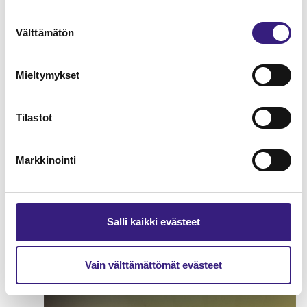
Suostumuksen
Välttämätön
valinta
Mieltymykset
Tilastot
Markkinointi
Henkilökuntaedut
Salli kaikki evästeet
PALKANLASKENTA
Vain välttämättömät evästeet