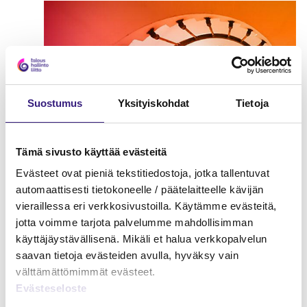
Suostumus
Yksityiskohdat
Tietoja
Tämä sivusto käyttää evästeitä
Evästeet ovat pieniä tekstitiedostoja, jotka tallentuvat
automaattisesti tietokoneelle / päätelaitteelle kävijän
Henkilökunnan huomioiminen –
vieraillessa eri verkkosivustoilla. Käytämme evästeitä,
kirjanpito ja verotus
jotta voimme tarjota palvelumme mahdollisimman
PALKANLASKENTA
käyttäjäystävällisenä. Mikäli et halua verkkopalvelun
saavan tietoja evästeiden avulla, hyväksy vain
välttämättömimmät evästeet.
Evästeseloste