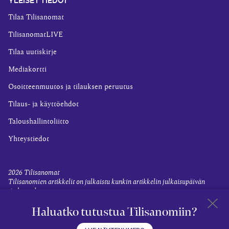
Tilaa Tilisanomat
TilisanomatLIVE
Tilaa uutiskirje
Mediakortti
Osoitteenmuutos ja tilauksen peruutus
Tilaus- ja käyttöehdot
Taloushallintoliitto
Yhteystiedot
2026
Tilisanomat
Tilisanomien artikkelit on julkaistu kunkin artikkelin julkaisupäivän
tiedon valossa.
Rekisteriseloste ja tietoja henkilötietojen käsittelytoimista
Haluatko tutustua Tilisanomiin?
Evästevalinnat
Takaisin 