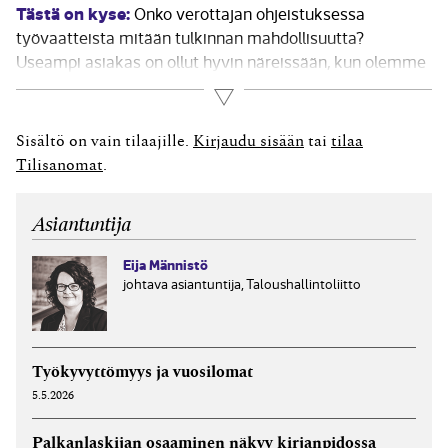
Tästä on kyse:
Onko verottajan ohjeistuksessa
työvaatteista mitään tulkinnan mahdollisuutta?
Useampi asiakas on ollut hyvin näreissään, kun olemme
ilmoittaneet, että emme voi kirjata esimerkiksi
Lue lisää
vaellushousuja kirjanpitoon, vaikka niitä käytettäisiinkin
töissä. Olemmeko liian tiukkoja vai toimimmeko oikein?
Sisältö on vain tilaajille.
Kirjaudu sisään
tai
tilaa
Vastaus Työvaatteiden käsittelyssä verottajalla on
Tilisanomat
.
todella tiukka linja,...
Asiantuntija
Eija Männistö
johtava asiantuntija, Taloushallintoliitto
Työkyvyttömyys ja vuosilomat
5.5.2026
Palkanlaskijan osaaminen näkyy kirjanpidossa