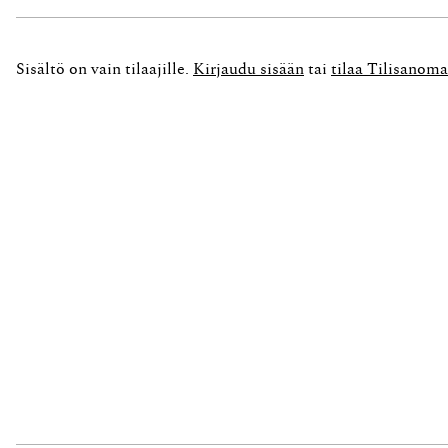
tytäryhtiöiltään palkkioita, nämä A Oy esittää
osoittautui vaikeaksi. Osa tenttijöistä...
Sisältö on vain tilaajille.
Kirjaudu sisään
tai
tilaa Tilisanoma