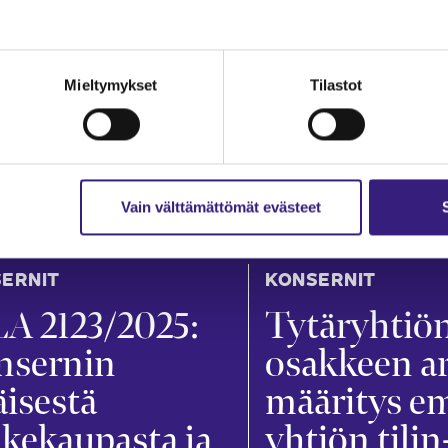
Mieltymykset
Tilastot
Vain välttämättömät evästeet
ERNIT
KONSERNIT
A 2123/2025:
Tytär­yhtiö
nsernin
osakkeen a
äisestä
määritys e
kekaupasta ja
yhtiön tilin