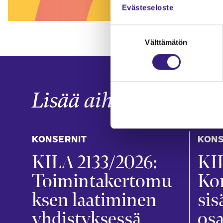
Evästeseloste
Suostumuksen
Välttämätön
valinta
Lisää aiheesta
KONSERNIT
KONS
KILA 2133/2026:
KIL
Toimintakertomu
Ko
ksen laatiminen
sis
yhdistyksessä
osa