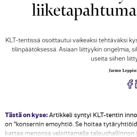
liiketapahtuma
KLT-tentissä osoittautui vaikeaksi tehtäväksi ky
tilinpäätöksessä. Asiaan liittyykin ongelmia, 
useita siihen lii
Jarmo Leppin
J
Tästä on kyse:
Artikkeli syntyi KLT-tentin inno
on ”konsernin emoyhtiö. Se hoitaa tytäryhtiöid
kattaa menonsa veloittamalla taloushallinnon 