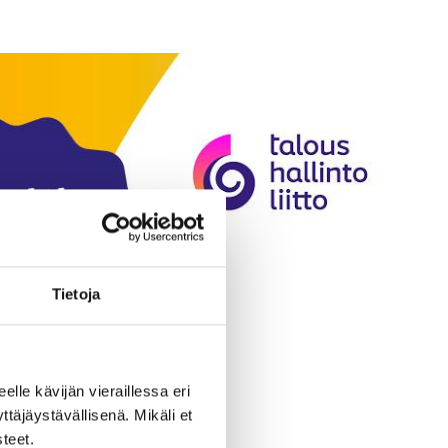
Tietoja
eelle kävijän vieraillessa eri
äjäystävällisenä. Mikäli et
teet.