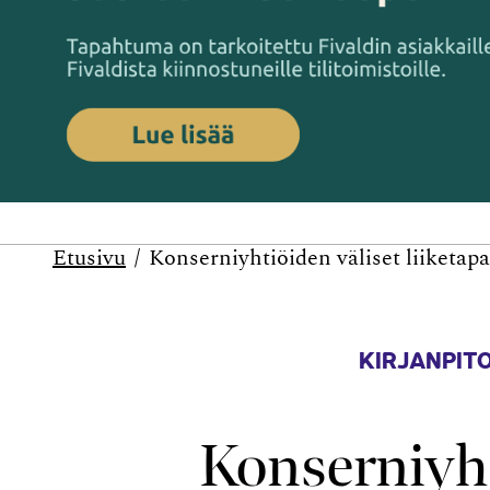
Etusivu
Konserniyhtiöiden väliset liiketap
KIRJANPITO
Konserniyht