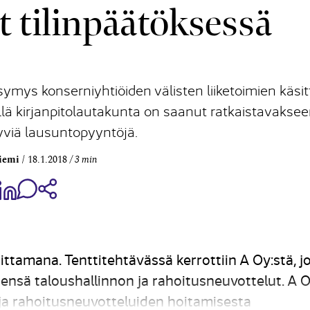
t tilinpäätöksessä
symys konserniyhtiöiden välisten liiketoimien käsit
sillä kirjanpitolautakunta on saanut ratkaistavakse
ttyviä lausuntopyyntöjä.
iemi
18.1.2018
3 min
aa Share on Facebook
Jaa Share on LinkedIn
Jaa WhatsApp-viestinä
Kopioi linkki
ittamana. Tenttitehtävässä kerrottiin A Oy:stä, j
ensä taloushallinnon ja rahoitusneuvottelut. A 
ja rahoitusneuvotteluiden hoitamisesta