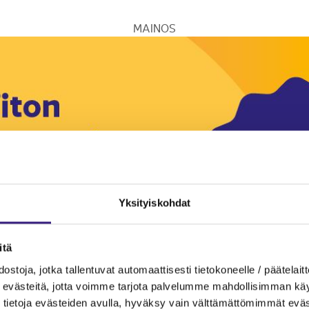
MAINOS
Yksityiskohdat
itä
ostoja, jotka tallentuvat automaattisesti tietokoneelle / päätelaitt
evästeitä, jotta voimme tarjota palvelumme mahdollisimman käytt
tietoja evästeiden avulla, hyväksy vain välttämättömimmät eväs