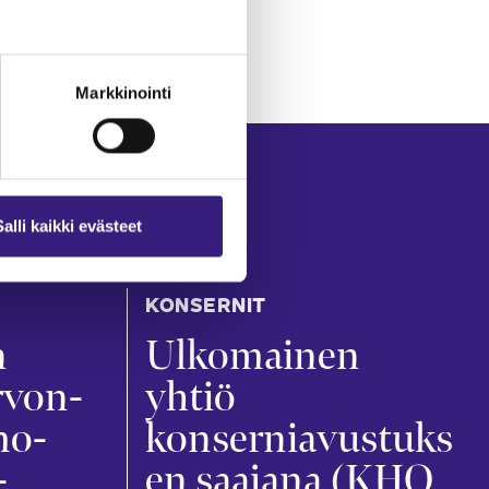
Markkinointi
Salli kaikki evästeet
KONSERNIT
n
Ulkomainen
rvon­
yhtiö
mo­
konserniavustuks
­
en saajana (KHO