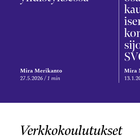
ka
ise
kon
sij
SV
Mira Merikanto
Mira 
27.5.2026
1 min
13.1.2
Verkkokoulutukset