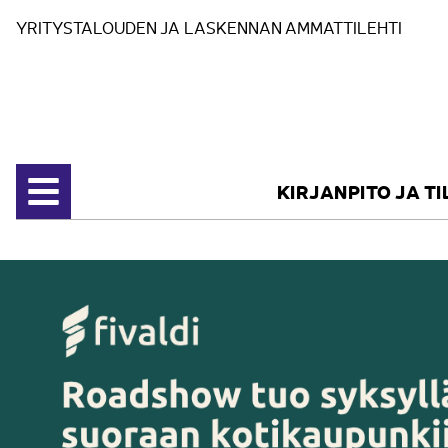
Siirry sisältöön
YRITYSTALOUDEN JA LASKENNAN AMMATTILEHTI
KIRJANPITO JA T
Avaa valikko