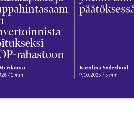
uppahintasaam
päätöksess
n
vertoinnista
oitukseksi
OP-rahastoon
Merikanto
Karolina Söderlund
026
2 min
9.10.2025
5 min