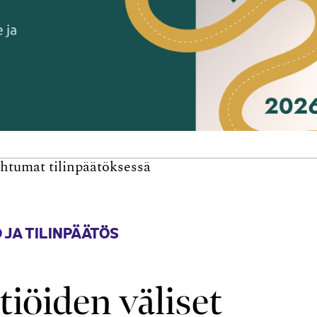
ahtumat tilinpäätöksessä
 JA TILINPÄÄTÖS
iöiden väliset