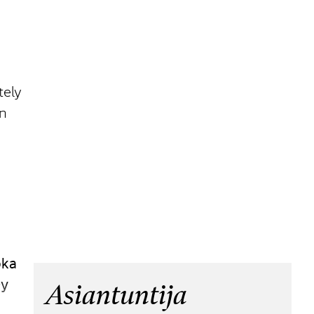
tely
en
oka
Oy
Asiantuntija