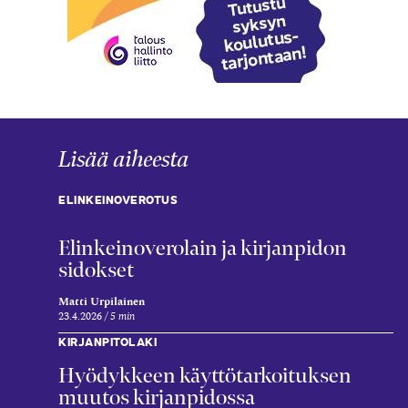
Lisää aiheesta
ELINKEINOVEROTUS
Elinkeinoverolain ja kirjanpidon
sidokset
Matti Urpilainen
23.4.2026
5 min
KIRJANPITOLAKI
Hyödykkeen käyttötarkoituksen
muutos kirjanpidossa