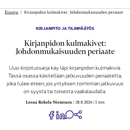
Etusivu
Kirjanpidon kulmakivet: Johdonmukaisuuden periaate
KIRJANPITO JA TILINPÄÄTÖS
Kirjanpidon kulmakivet:
Johdonmukaisuuden periaate
Uusi kirjoitussarja käy läpi kirjanpidon kulmakiviä.
Tässä osassa käsitellään jatkuvuuden periaatetta,
joka tulee eteen, jos yrityksen toiminnan jatkuvuus
on syystä tai toisesta vaakalaudalla.
Leena Rekola-Nieminen
28.8.2024
5 min
Jaa Share on Facebook
Jaa Share on LinkedIn
Jaa WhatsApp-viestinä
Kopioi linkki