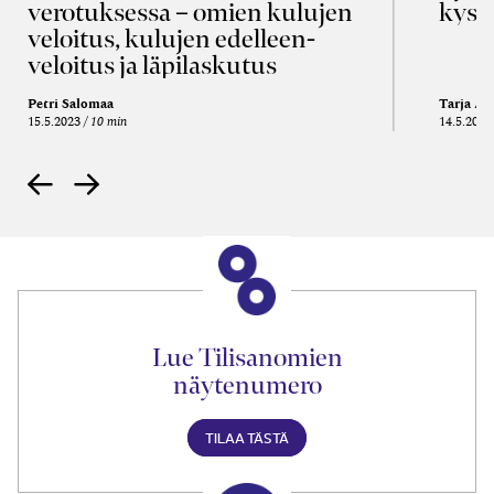
verotuksessa – omien kulujen
kysy
veloitus, kulujen edelleen­
veloitus ja läpi­laskutus
Petri Salomaa
Tarja An
15.5.2023
10 min
14.5.2021
Lue Tilisanomien
näytenumero
TILAA TÄSTÄ