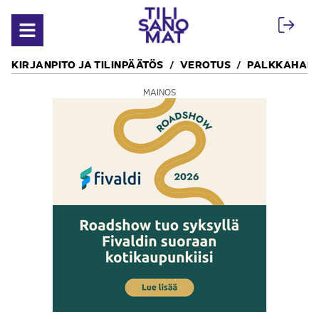
Siirry sisältöön
Avaa valikko
KIRJANPITO JA TILINPÄÄTÖS
VEROTUS
PALKKAHALL
MAINOS