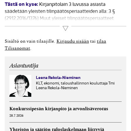
Tästä on kyse:
Kirjanpitolain 3 luvussa asiasta
säädetään yleisten tilinpäätösperiaatteiden alla: 3 §
(29.12.2016/1376) Muut yleiset tilinpäätösperiaatteet
Tilinpäätöstä laadittaessa 2 ja 2 a §:n mukaisesti sekä
Lue lisää
tilinavausta tehtäessä noudatettaviin periaatteisiin
kuuluvat: 2) johdonmukaisuus laatimisperiaatteiden ja -
Sisältö on vain tilaajille.
Kirjaudu sisään
tai
tilaa
menetelmien soveltamisessa tilikaudesta toiseen
Tilisanomat
.
Johdonmukaisuus tarkoittaa menettelyllisten valintojen...
Asiantuntija
Leena Rekola-Nieminen
KLT, ekonomi, taloushallinnon kouluttaja Tmi
Leena Rekola-Nieminen
Konkurssipesän kirjanpito ja arvonlisäverotus
28.7.2026
Yhteisön ja säätiön tuloslaskelmaan liittyviä