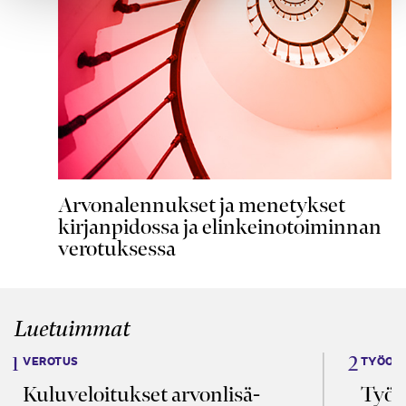
Arvonalennukset ja menetykset
kirjanpidossa ja elinkeinotoiminnan
verotuksessa
Luetuimmat
VEROTUS
TYÖOI
Kulu­veloitukset arvon­lisä­
Työa