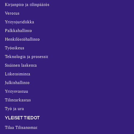
Kirjanpito ja tilinpäätös
Verotus
Yritysjuridiikka
Palkkahallinto
Henkilöstöhallinto
Työoikeus
Teknologia ja prosessit
Sisäinen laskenta
Liiketoiminta
Julkishallinto
Yritysvastuu
Tilintarkastus
Työ ja ura
YLEISET TIEDOT
Tilaa Tilisanomat