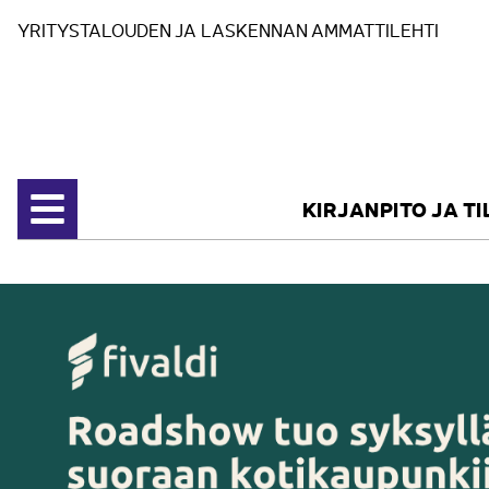
Siirry sisältöön
YRITYSTALOUDEN JA LASKENNAN AMMATTILEHTI
KIRJANPITO JA T
Avaa valikko