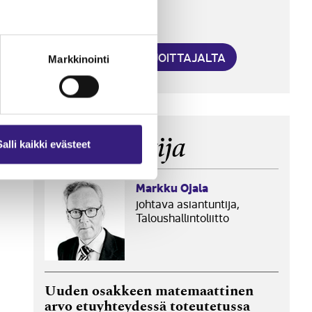
tilitoimistossa?
23.6.2026
LISÄÄ KIRJOITTAJALTA
Markkinointi
Asiantuntija
Salli kaikki evästeet
Markku Ojala
johtava asiantuntija,
Taloushallintoliitto
Uuden osakkeen matemaattinen
arvo etuyhteydessä toteutetussa