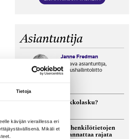
Asiantuntija
Janne Fredman
johtava asiantuntija,
Taloushallintoliitto
Tietoja
Missä menet, verkkolasku?
29.6.2026
eelle kävijän vieraillessa eri
Miten asiakas- ja henkilötietojen
äjäystävällisenä. Mikäli et
käyttöoikeudet kannattaa rajata
teet.