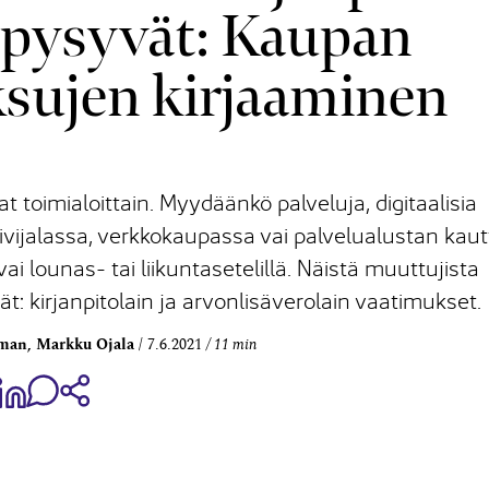
t pysyvät: Kaupan
sujen kirjaaminen
 toimialoittain. Myydäänkö palveluja, digitaalisia
ivijalassa, verkkokaupassa vai palvelualustan kaut
vai lounas- tai liikuntasetelillä. Näistä muuttujista
: kirjanpitolain ja arvonlisäverolain vaatimukset.
dman, Markku Ojala
7.6.2021
11 min
aa Share on Facebook
Jaa Share on LinkedIn
Jaa WhatsApp-viestinä
Kopioi linkki