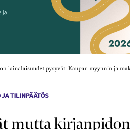
don lainalaisuudet pysyvät: Kaupan myynnin ja ma
 JA TILINPÄÄTÖS
ät mutta kirjanpido