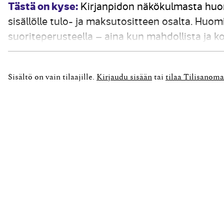
Tästä on kyse:
Kirjanpidon näkökulmasta huom
sisällölle tulo- ja maksutositteen osalta. H
suoriteperusteella – aina kun mahdollista ja k
täsmäyttäminen sekä tietysti kirjaaminen. Arvo
laskun sisällölle...
Sisältö on vain tilaajille.
Kirjaudu sisään
tai
tilaa Tilisanoma