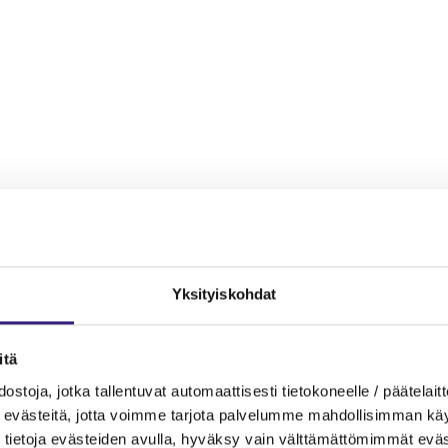
Yksityiskohdat
itä
ostoja, jotka tallentuvat automaattisesti tietokoneelle / päätelaitt
evästeitä, jotta voimme tarjota palvelumme mahdollisimman käytt
tietoja evästeiden avulla, hyväksy vain välttämättömimmät eväs