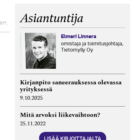
Asiantuntija
en,
Elmeri Linnera
omistaja ja toimitusjohtaja,
Tietomylly Oy
Kirjanpito saneerauksessa olevassa
yrityksessä
9.10.2025
Mitä arvoksi liike­vaihtoon?
25.11.2022
LISÄÄ KIRJOITTAJALTA