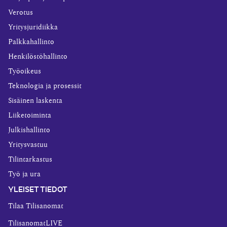
Verotus
Yritysjuridiikka
Palkkahallinto
Henkilöstöhallinto
Työoikeus
Teknologia ja prosessit
Sisäinen laskenta
Liiketoiminta
Julkishallinto
Yritysvastuu
Tilintarkastus
Työ ja ura
YLEISET TIEDOT
Tilaa Tilisanomat
TilisanomatLIVE