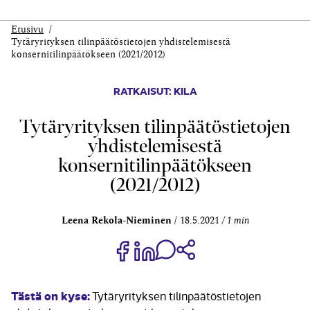
Etusivu
Tytäryrityksen tilinpäätöstietojen yhdistelemisestä
konsernitilinpäätökseen (2021/2012)
RATKAISUT: KILA
Tytäryrityksen tilinpäätöstietojen
yhdistelemisestä
konsernitilinpäätökseen
(2021/2012)
Leena Rekola-Nieminen
18.5.2021
1 min
Jaa Share on Facebook
Jaa Share on LinkedIn
Jaa WhatsApp-viestinä
Kopioi linkki
Tästä on kyse:
Tytäryrityksen tilinpäätöstietojen