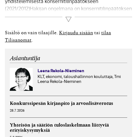
yhdistelemisestä konsernitilinpäätökseen
(2021/2012)Hakijan ongelmana on konsernitilinpäätöksen
laatiminen tilanteessa, jossa emo laatii
Lue lisää
konsernitilinpäätöksen kansallisen lainsäädäntömme
(FAS) mukaan, mutta siihen yhdisteltävän tyttären
Sisältö on vain tilaajille.
Kirjaudu sisään
tai
tilaa
tilinpäätös on laadittu kansainvälisten
Tilisanomat
.
tilinpäätösstandardien (IFRS) mukaan. Lausunnon
pyytäjä ehdottaa kahta vaihtoehtoa tytäryhtiön
Asiantuntija
tilinpäätöksen yhdistelyyn, ensinnä sellaisenaan tai...
Leena Rekola-Nieminen
KLT, ekonomi, taloushallinnon kouluttaja, Tmi
Leena Rekola-Nieminen
Konkurssipesän kirjanpito ja arvonlisäverotus
28.7.2026
Yhteisön ja säätiön tuloslaskelmaan liittyviä
erityiskysymyksiä