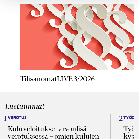
TilisanomatLIVE 3/2026
Luetuimmat
VEROTUS
TYÖOI
Kulu­veloitukset arvon­lisä­
Työa
verotuksessa – omien kulujen
kysy