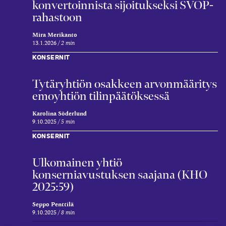
konvertoinnista sijoitukseksi SVOP-
rahastoon
Mira Merikanto
13.1.2026
2 min
KONSERNIT
Tytär­yhtiön osakkeen arvon­määritys
emo­yhtiön tilin­päätöksessä
Karolina Söderlund
9.10.2025
5 min
KONSERNIT
Ulkomainen yhtiö
konserniavustuksen saajana (KHO
2025:59)
Seppo Penttilä
9.10.2025
8 min