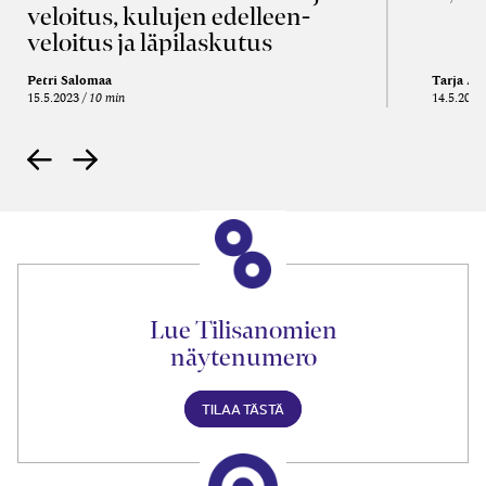
veloitus, kulujen edelleen­
veloitus ja läpi­laskutus
Petri Salomaa
Tarja An
15.5.2023
10 min
14.5.2021
Lue Tilisanomien
näytenumero
TILAA TÄSTÄ