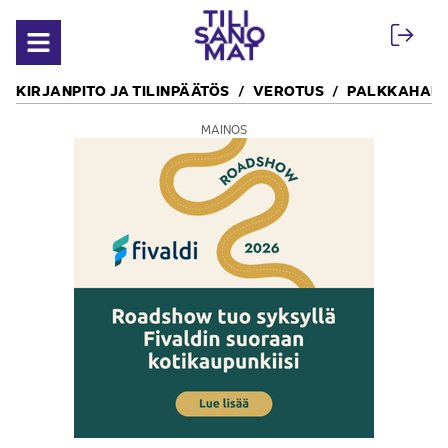
Siirry sisältöön
Avaa valikko
KIRJANPITO JA TILINPÄÄTÖS
VEROTUS
PALKKAHALL
MAINOS