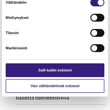
Välttämätön
valinta
Konsernitilinpäätöksen perusteet
Mieltymykset
HUOLTOVARMUUS JA VARAUTUMINEN
Tilastot
Markkinointi
Salli kaikki evästeet
Vain välttämättömät evästeet
Varautuminen ja jatkuvuuden
hallinta tilitoimistossa