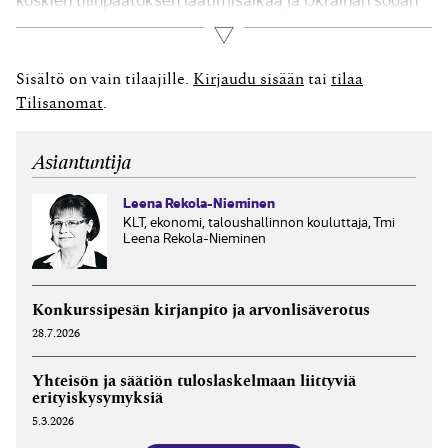
vaikutuksia. Tässä poikkeuslupahakemuksessa on
Lue lisää
kuitenkin aivan kotimaiset perustelut jatkoajalle. Hakija
on suomalaisen konsernin emoyhtiö ja se hakee
Sisältö on vain tilaajille.
Kirjaudu sisään
tai
tilaa
poikkeuslupaa konsernitilinpäätöksen laatimisesta sekä
Tilisanomat
.
tilikautensa 1.1.–30.4.2022 pidentämiseksi. Emoyrityksen
esittämän...
Asiantuntija
Leena Rekola-Nieminen
KLT, ekonomi, taloushallinnon kouluttaja, Tmi
Leena Rekola-Nieminen
Konkurssipesän kirjanpito ja arvonlisäverotus
28.7.2026
Yhteisön ja säätiön tuloslaskelmaan liittyviä
erityiskysymyksiä
5.3.2026