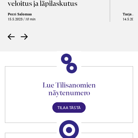
veloitus ja läpi­laskutus
Petri Salomaa
Tarja An
15.5.2023
10 min
14.5.2021
Lue Tilisanomien
näytenumero
TILAA TÄSTÄ