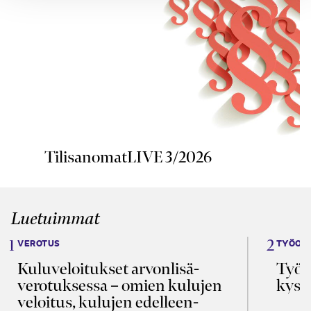
TilisanomatLIVE 3/2026
Luetuimmat
VEROTUS
TYÖOI
Kulu­veloitukset arvon­lisä­
Työa
verotuksessa – omien kulujen
kysy
veloitus, kulujen edelleen­