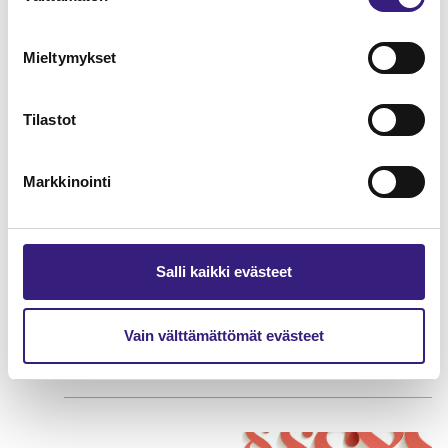
Konsernitilinpäätöksen perusteet
Mieltymykset
HUOLTOVARMUUS JA VARAUTUMINEN
Tilastot
Markkinointi
Salli kaikki evästeet
Vain välttämättömät evästeet
Varautuminen ja jatkuvuuden
hallinta tilitoimistossa