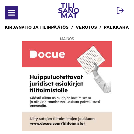
Siirry sisältöön
Avaa valikko
KIRJANPITO JA TILINPÄÄTÖS
VEROTUS
PALKKAHALL
MAINOS