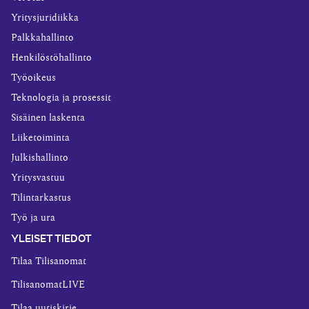
Yritysjuridiikka
Palkkahallinto
Henkilöstöhallinto
Työoikeus
Teknologia ja prosessit
Sisäinen laskenta
Liiketoiminta
Julkishallinto
Yritysvastuu
Tilintarkastus
Työ ja ura
YLEISET TIEDOT
Tilaa Tilisanomat
TilisanomatLIVE
Tilaa uutiskirje