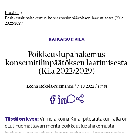
Etusivu
Poikkeuslupahakemus konsernitilinpäätöksen laatimisesta (Kila
2022/2029)
RATKAISUT: KILA
Poikkeuslupahakemus
konsernitilinpäätöksen laatimisesta
(Kila 2022/2029)
Leena Rekola-Nieminen
7.10.2022
1 min
Jaa Share on Facebook
Jaa Share on LinkedIn
Jaa WhatsApp-viestinä
Kopioi linkki
Tästä on kyse:
Viime aikoina Kirjanpitolautakunnalla on
ollut huomattavan monta poikkeuslupahakemusta
koskien tilinpäätöksen laatimisaikaa ja Ukrainan sodan