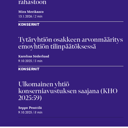
rahastoon
Mira Merikanto
13.1.2026
2 min
KONSERNIT
Tytär­yhtiön osakkeen arvon­määritys
emo­yhtiön tilin­päätöksessä
Karolina Söderlund
9.10.2025
5 min
KONSERNIT
Ulkomainen yhtiö
konserniavustuksen saajana (KHO
2025:59)
Seppo Penttilä
9.10.2025
8 min