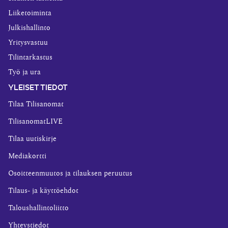
Liiketoiminta
Julkishallinto
Yritysvastuu
Tilintarkastus
Työ ja ura
YLEISET TIEDOT
Tilaa Tilisanomat
TilisanomatLIVE
Tilaa uutiskirje
Mediakortti
Osoitteenmuutos ja tilauksen peruutus
Tilaus- ja käyttöehdot
Taloushallintoliitto
Yhteystiedot