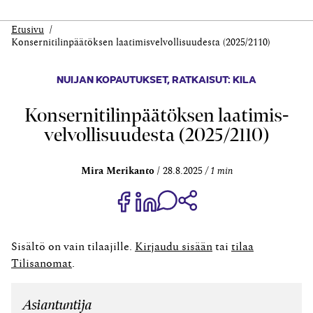
Etusivu
Konserni­tilin­päätöksen laatimis­velvollisuudesta (2025/2110)
NUIJAN KOPAUTUKSET
,
RATKAISUT: KILA
Konserni­tilin­päätöksen laatimis­
velvollisuudesta (2025/2110)
Mira Merikanto
28.8.2025
1 min
Jaa Share on Facebook
Jaa Share on LinkedIn
Jaa WhatsApp-viestinä
Kopioi linkki
Sisältö on vain tilaajille.
Kirjaudu sisään
tai
tilaa
Tilisanomat
.
Asiantuntija