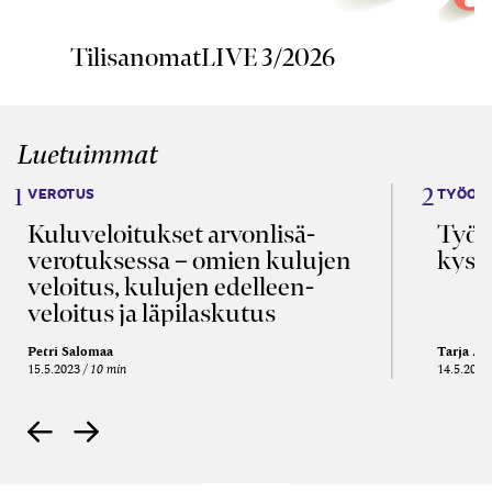
TilisanomatLIVE 3/2026
Luetuimmat
VEROTUS
TYÖOI
Kulu­veloitukset arvon­lisä­
Työa
verotuksessa – omien kulujen
kysy
veloitus, kulujen edelleen­
veloitus ja läpi­laskutus
Petri Salomaa
Tarja An
15.5.2023
10 min
14.5.2021