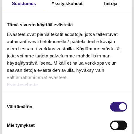
Suostumus
Yksityiskohdat
Tietoja
Tämä sivusto käyttää evästeitä
Evästeet ovat pieniä tekstitiedostoja, jotka tallentuvat
automaattisesti tietokoneelle / päätelaitteelle kävijän
vieraillessa eri verkkosivustoilla. Käytämme evästeitä,
jotta voimme tarjota palvelumme mahdollisimman
käyttäjäystävällisenä. Mikäli et halua verkkopalvelun
saavan tietoja evästeiden avulla, hyväksy vain
välttämättömimmät evästeet.
Evästeseloste
Konsernitilinpäätöksen perusteet
Suostumuksen
HUOLTOVARMUUS JA VARAUTUMINEN
Välttämätön
valinta
Mieltymykset