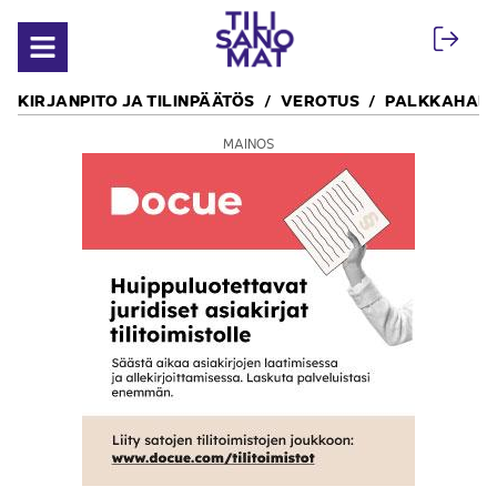
Siirry sisältöön
Avaa valikko
KIRJANPITO JA TILINPÄÄTÖS
VEROTUS
PALKKAHALL
MAINOS