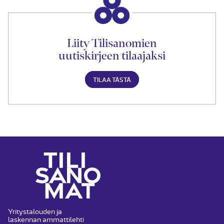
Liity Tilisanomien
uutiskirjeen tilaajaksi
TILAA TÄSTÄ
Yritystalouden ja
laskennan ammattilehti