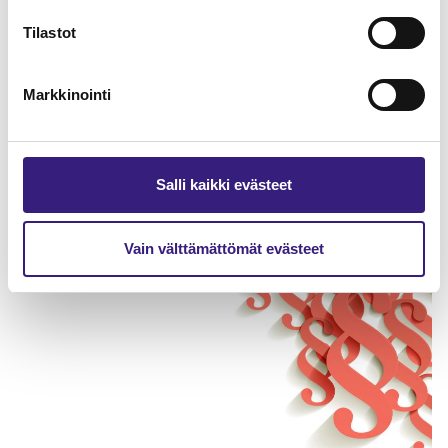
Tilastot
Markkinointi
Varautuminen ja jatkuvuuden
Salli kaikki evästeet
hallinta tilitoimistossa
Vain välttämättömät evästeet