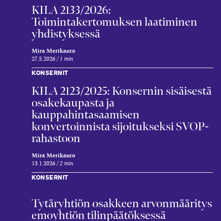
KILA 2133/2026:
Toimintakertomuksen laatiminen
yhdistyksessä
Mira Merikanto
27.5.2026
1 min
KONSERNIT
KILA 2123/2025: Konsernin sisäisestä
osakekaupasta ja
kauppahintasaamisen
konvertoinnista sijoitukseksi SVOP-
rahastoon
Mira Merikanto
13.1.2026
2 min
KONSERNIT
Tytär­yhtiön osakkeen arvon­määritys
emo­yhtiön tilin­päätöksessä