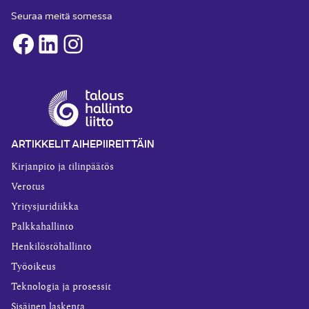
Seuraa meitä somessa
Facebook
LinkedIn
Instagram
ARTIKKELIT AIHEPIIREITTÄIN
Kirjanpito ja tilinpäätös
Verotus
Yritysjuridiikka
Palkkahallinto
Henkilöstöhallinto
Työoikeus
Teknologia ja prosessit
Sisäinen laskenta