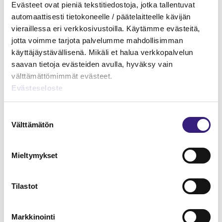
Evästeet ovat pieniä tekstitiedostoja, jotka tallentuvat
automaattisesti tietokoneelle / päätelaitteelle kävijän
vieraillessa eri verkkosivustoilla. Käytämme evästeitä,
jotta voimme tarjota palvelumme mahdollisimman
Konsernitilinpäätöksen perusteet
käyttäjäystävällisenä. Mikäli et halua verkkopalvelun
saavan tietoja evästeiden avulla, hyväksy vain
HUOLTOVARMUUS JA VARAUTUMINEN
välttämättömimmät evästeet.
Evästeseloste
Suostumuksen
Välttämätön
valinta
Mieltymykset
Tilastot
Varautuminen ja jatkuvuuden
hallinta tilitoimistossa
Markkinointi