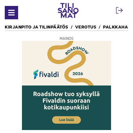
Siirry sisältöön
Avaa valikko
KIRJANPITO JA TILINPÄÄTÖS
VEROTUS
PALKKAHALL
MAINOS