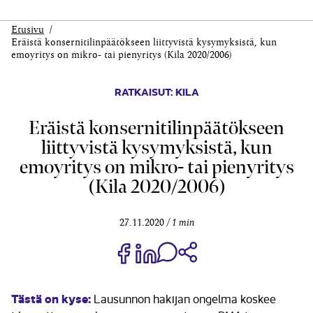
Etusivu
Eräistä konsernitilinpäätökseen liittyvistä kysymyksistä, kun
emoyritys on mikro- tai pienyritys (Kila 2020/2006)
RATKAISUT: KILA
Eräistä konsernitilinpäätökseen
liittyvistä kysymyksistä, kun
emoyritys on mikro- tai pienyritys
(Kila 2020/2006)
27.11.2020
1 min
Jaa Share on Facebook
Jaa Share on LinkedIn
Jaa WhatsApp-viestinä
Kopioi linkki
Tästä on kyse:
Lausunnon hakijan ongelma koskee