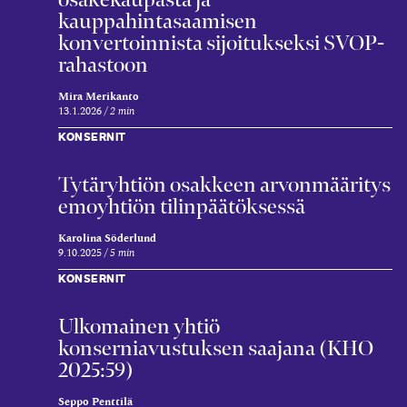
kauppahintasaamisen
konvertoinnista sijoitukseksi SVOP-
rahastoon
Mira Merikanto
13.1.2026
2 min
KONSERNIT
Tytär­yhtiön osakkeen arvon­määritys
emo­yhtiön tilin­päätöksessä
Karolina Söderlund
9.10.2025
5 min
KONSERNIT
Ulkomainen yhtiö
konserniavustuksen saajana (KHO
2025:59)
Seppo Penttilä