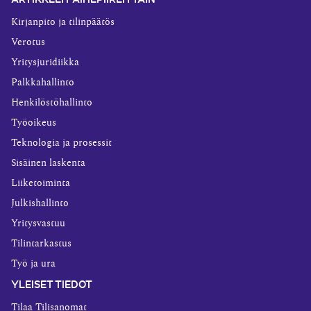
Kirjanpito ja tilinpäätös
Verotus
Yritysjuridiikka
Palkkahallinto
Henkilöstöhallinto
Työoikeus
Teknologia ja prosessit
Sisäinen laskenta
Liiketoiminta
Julkishallinto
Yritysvastuu
Tilintarkastus
Työ ja ura
YLEISET TIEDOT
Tilaa Tilisanomat