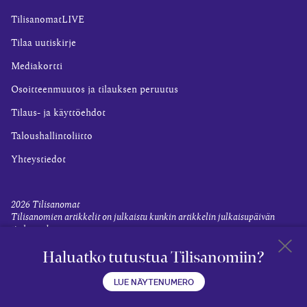
TilisanomatLIVE
Tilaa uutiskirje
Mediakortti
Osoitteenmuutos ja tilauksen peruutus
Tilaus- ja käyttöehdot
Taloushallintoliitto
Yhteystiedot
2026
Tilisanomat
Tilisanomien artikkelit on julkaistu kunkin artikkelin julkaisupäivän
tiedon valossa.
Rekisteriseloste ja tietoja henkilötietojen käsittelytoimista
Haluatko tutustua Tilisanomiin?
Evästevalinnat
Takaisin 
LUE NÄYTENUMERO