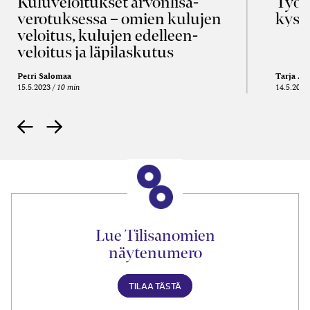
Kulu­veloitukset arvon­lisä­
Työa
verotuksessa – omien kulujen
kysy
veloitus, kulujen edelleen­
veloitus ja läpi­laskutus
Petri Salomaa
Tarja An
15.5.2023
10 min
14.5.2021
Lue Tilisanomien
näytenumero
TILAA TÄSTÄ