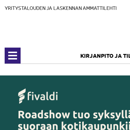
Siirry sisältöön
YRITYSTALOUDEN JA LASKENNAN AMMATTILEHTI
KIRJANPITO JA T
Avaa valikko