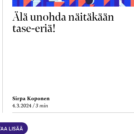
Älä unohda näitäkään
tase-eriä!
Sirpa Koponen
4.3.2024
3 min
TAA LISÄÄ