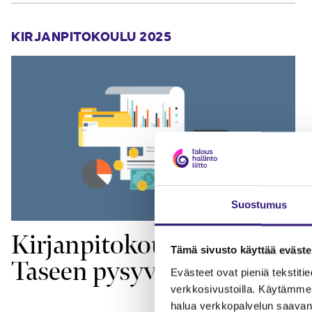
KIRJANPITOKOULU 2025
Suostumus
Kirjanpitokoulu osa 3:
Tämä sivusto käyttää eväste
Taseen pysyvät vastaavat
Evästeet ovat pieniä tekstitied
verkkosivustoilla. Käytämme 
halua verkkopalvelun saavan 