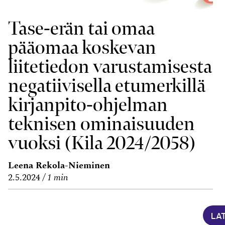
Tase-erän tai omaa
pääomaa koskevan
liitetiedon varusta­misesta
negatiivisella etumerkillä
kirjanpito-ohjelman
teknisen ominaisuuden
vuoksi (Kila 2024/2058)
Leena Rekola-Nieminen
2.5.2024
1 min
LA