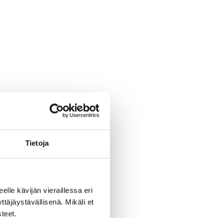
Tietoja
eelle kävijän vieraillessa eri
äjäystävällisenä. Mikäli et
teet.