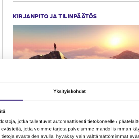
KIRJANPITO JA TILINPÄÄTÖS
Yksityiskohdat
Kirjan­pidon kulma­kivet:
itä
Tase­jatkuvuuden periaate
ostoja, jotka tallentuvat automaattisesti tietokoneelle / päätelaitt
ja netottamis­kielto
evästeitä, jotta voimme tarjota palvelumme mahdollisimman käytt
tietoja evästeiden avulla, hyväksy vain välttämättömimmät eväs