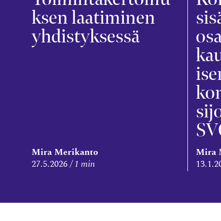
ksen laatiminen
sis
yhdistyksessä
osa
ka
ise
kon
sij
SV
Mira Merikanto
Mira 
27.5.2026
1 min
13.1.2