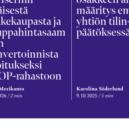
äisestä
määritys e
kekaupasta ja
yhtiön tilin
uppahintasaam
päätöksess
n
vertoinnista
oitukseksi
OP-rahastoon
Merikanto
Karolina Söderlund
026
2 min
9.10.2025
5 min