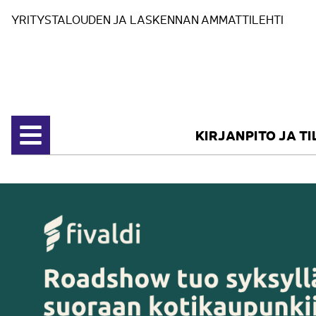
Siirry sisältöön
YRITYSTALOUDEN JA LASKENNAN AMMATTILEHTI
KIRJANPITO JA T
Avaa valikko