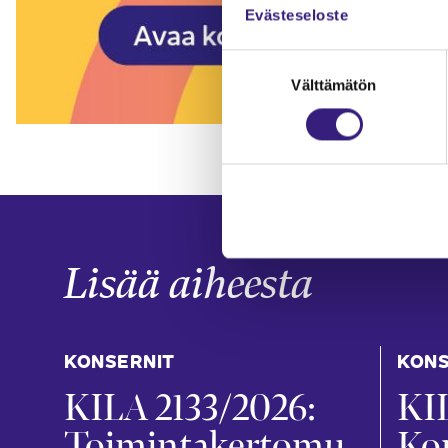
Evästeseloste
Suostumuksen
Välttämätön
valinta
Lisää aiheesta
KONSERNIT
KONS
KILA 2133/2026:
KIL
Toimintakertomu
Ko