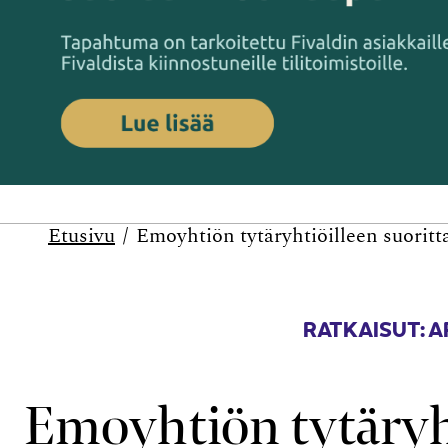
Etusivu
Emo­yhtiön tytär­yhtiöilleen suorit
RATKAISUT: 
Emo­yhtiön tytär­y