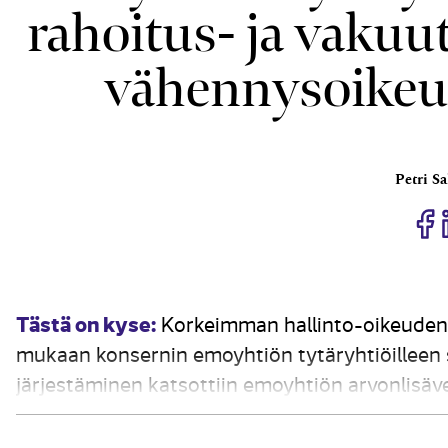
rahoitus- ja vakuut
vähennys­oikeu
Petri S
J
Tästä on kyse:
Korkeimman hallinto-oikeuden 
mukaan konsernin emoyhtiön tytäryhtiöilleen 
järjestäminen katsottiin emoyhtiön arvonlisävero
erillisiksi verottomiksi palveluiksi, jotka tu
rajoittavana toimintana. Asian tosiseikat ja a