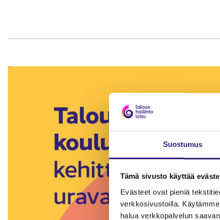
Suostumus
Tämä sivusto käyttää eväste
Evästeet ovat pieniä tekstitied
verkkosivustoilla. Käytämme 
halua verkkopalvelun saavan 