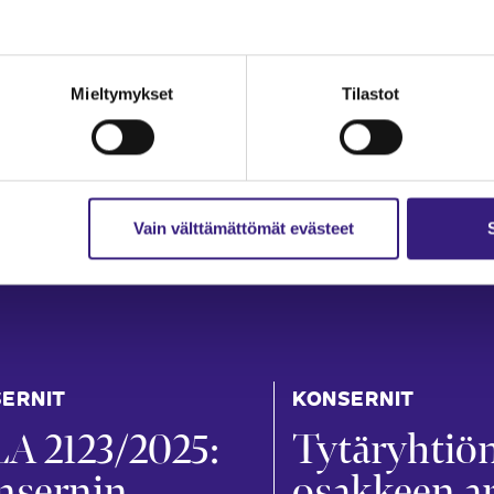
Mieltymykset
Tilastot
Vain välttämättömät evästeet
ERNIT
KONSERNIT
A 2123/2025:
Tytär­yhtiö
nsernin
osakkeen a