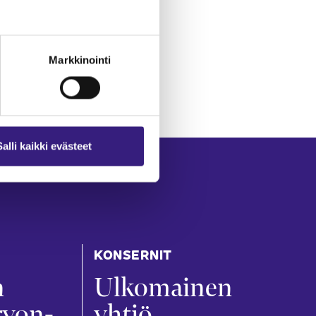
Markkinointi
Salli kaikki evästeet
KONSERNIT
n
Ulkomainen
rvon­
yhtiö