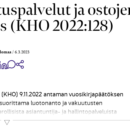
us­palvelut ja ostoje
s (KHO 2022:128)
alomaa
6.3.2023
aa Share on Facebook
Jaa Share on LinkedIn
Jaa WhatsApp-viestinä
Kopioi linkki
(KHO) 9.11.2022 antaman vuosikirjapäätöksen
suorittama luotonanto ja vakuutusten
llisista asiantuntija- ja hallintopalveluista
lee ottaa huomioon emoyhtiön vähennysoikeutta
Lue lisää
iemmat vaiheet Tapauksessa kyseessä ollut...