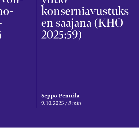
mo­
konserniavustuks
­
en saajana (KHO
ä
2025:59)
Seppo Penttilä
9.10.2025
8 min