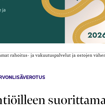
tamat rahoitus- ja vakuutus­palvelut ja ostojen väh
ARVONLISÄVEROTUS
htiöilleen suorittam