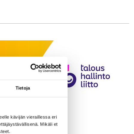
Tietoja
eelle kävijän vieraillessa eri
äjäystävällisenä. Mikäli et
teet.