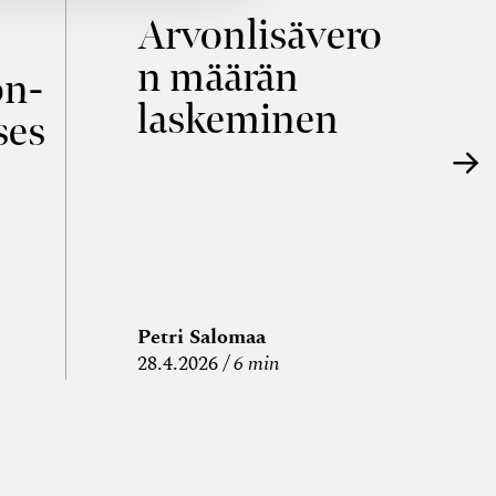
Arvonlisävero
V
n määrän
p
on­
laskeminen
ses
Petri Salomaa
P
28.4.2026
6 min
15