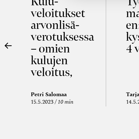
Kulu­
Ty
m
veloitukset
ma
arvon­lisä­
en
verotuksessa
ky
e
– omien
4 
kulujen
a
veloitus,
kulujen
edelleen­
Petri Salomaa
Tarj
15.5.2023
10 min
14.5.
veloitus ja
läpi­laskutus