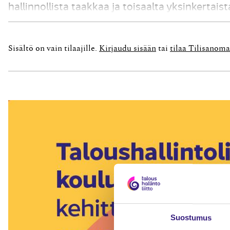
hallinnollista taakkaa ja toisaalta yksinkertai
tarkoituksena on edistää eurooppalaisen yrit
tavoitteen osalta nykyisten tilinpäätösdirektiivi
Sisältö on vain tilaajille.
Kirjaudu sisään
tai
tilaa Tilisanoma
Suostumus