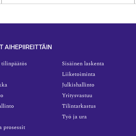
T AIHEPIIREITTÄIN
 tilinpäätös
Sisäinen laskenta
Liiketoiminta
kka
Julkishallinto
to
Yritysvastuu
llinto
Tilintarkastus
Työ ja ura
a prosessit