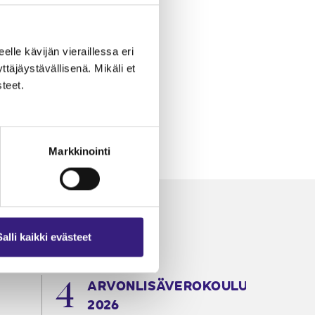
eelle kävijän vieraillessa eri
äjäystävällisenä. Mikäli et
teet.
Markkinointi
Salli kaikki evästeet
ARVONLISÄVEROKOULU
K
2026
T