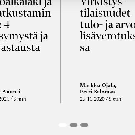
öaikalaki ja
Virkistys­
tkustamin
tilaisuudet
: 4
tulo- ja arv
symystä ja
lisäverotuk
vastausta
sa
Markku Ojala,
a Anunti
Petri Salomaa
2021
6 min
25.11.2020
8 min