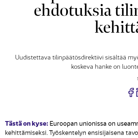
ehdotuksia til
kehit
Uudistettava tilinpäätösdirektiivi sisältää 
koskeva hanke on luont
J
Tästä on kyse:
Euroopan unionissa on useamma
kehittämiseksi. Työskentelyn ensisijaisena tav