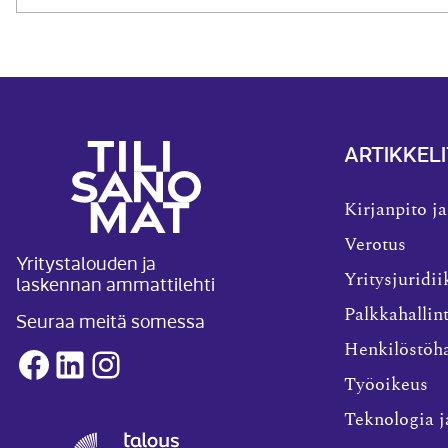
ARTIKKELI
Kirjanpito ja
Verotus
Yritystalouden ja
laskennan ammattilehti
Yritysjuridii
Palkkahallin
Seuraa meitä somessa
Henkilöstöha
Facebook
LinkedIn
Instagram
Työoikeus
Teknologia j