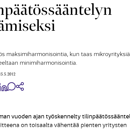
inpäätössääntelyn
tämiseksi
myös maksimiharmonisointia, kun taas mikroyrityksiä
eeltaan minimiharmonisointia.
15.5.2012
aa Share on Facebook
Jaa Share on LinkedIn
Jaa WhatsApp-viestinä
Kopioi linkki
n vuoden ajan työskennelty tilinpäätössäänte
oitteena on toisaalta vähentää pienten yritysten