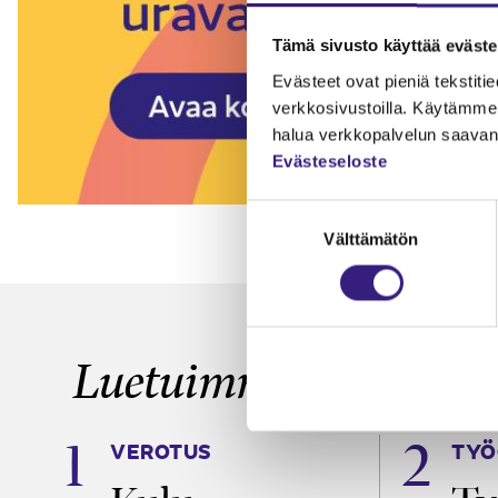
Tämä sivusto käyttää eväste
Evästeet ovat pieniä tekstitied
verkkosivustoilla. Käytämme 
halua verkkopalvelun saavan 
Evästeseloste
Suostumuksen
Välttämätön
valinta
Luetuimmat
VEROTUS
TYÖ