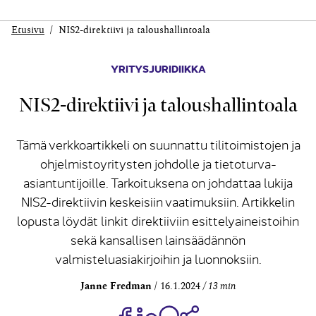
Etusivu
NIS2-direktiivi ja talous­hallinto­ala
YRITYSJURIDIIKKA
NIS2-direktiivi ja talous­hallinto­ala
Tämä verkkoartikkeli on suunnattu tilitoimistojen ja
ohjelmistoyritysten johdolle ja tietoturva-
asiantuntijoille. Tarkoituksena on johdattaa lukija
NIS2-direktiivin keskeisiin vaatimuksiin. Artikkelin
lopusta löydät linkit direktiiviin esittelyaineistoihin
sekä kansallisen lainsäädännön
valmisteluasiakirjoihin ja luonnoksiin.
Janne Fredman
16.1.2024
13 min
Jaa Share on Facebook
Jaa Share on LinkedIn
Jaa WhatsApp-viestinä
Kopioi linkki