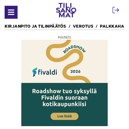
Siirry sisältöön
Avaa valikko
KIRJANPITO JA TILINPÄÄTÖS
VEROTUS
PALKKAHALL
MAINOS