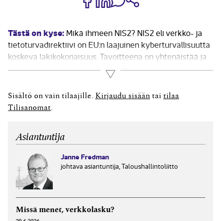
Tästä on kyse:
Mikä ihmeen NIS2? NIS2 eli verkko- ja
tietoturvadirektiivi on EU:n laajuinen kyberturvallisuutta
koskeva lakikokonaisuus. Tavoitteena on yhtenäistää ja
parantaa EU:n kyberturvallisuuden yleistä tasoa. NIS2
Lue lisää
korvaa aiemman NIS-direktiivin laajentaen sen
soveltamisalaa ja vaatimuksia. Eräs asiantuntija kiteytti
Sisältö on vain tilaajille.
Kirjaudu sisään
tai
tilaa
direktiivin tavoitteet ja merkityksen osuvasti:...
Tilisanomat
.
Asiantuntija
Janne Fredman
johtava asiantuntija, Taloushallintoliitto
Missä menet, verkkolasku?