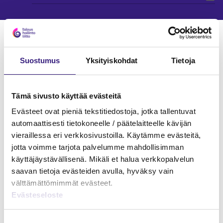
Verkkokoulutukset
JOHTAMINEN JA ORGANISAATION KEHITTÄMINEN
Suostumus
Yksityiskohdat
Tietoja
Tämä sivusto käyttää evästeitä
Evästeet ovat pieniä tekstitiedostoja, jotka tallentuvat
automaattisesti tietokoneelle / päätelaitteelle kävijän
vieraillessa eri verkkosivustoilla. Käytämme evästeitä,
jotta voimme tarjota palvelumme mahdollisimman
käyttäjäystävällisenä. Mikäli et halua verkkopalvelun
saavan tietoja evästeiden avulla, hyväksy vain
välttämättömimmät evästeet.
Johdon tietoturva -verkkokoulutus
Evästeseloste
TIETOTURVA
Suostumuksen