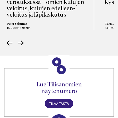
verotuksessa – omien kulujen
kysy
veloitus, kulujen edelleen­
veloitus ja läpi­laskutus
Petri Salomaa
Tarja An
15.5.2023
10 min
14.5.2021
Lue Tilisanomien
näytenumero
TILAA TÄSTÄ