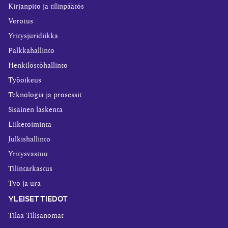
Kirjanpito ja tilinpäätös
Verotus
Yritysjuridiikka
Palkkahallinto
Henkilöstöhallinto
Työoikeus
Teknologia ja prosessit
Sisäinen laskenta
Liiketoiminta
Julkishallinto
Yritysvastuu
Tilintarkastus
Työ ja ura
YLEISET TIEDOT
Tilaa Tilisanomat