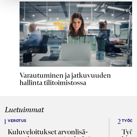
Varautuminen ja jatkuvuuden
hallinta tilitoimistossa
Luetuimmat
VEROTUS
TYÖOI
Kulu­veloitukset arvon­lisä­
Työa