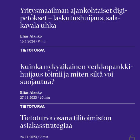
Yritys­maailman ajan­kohtaiset digi­
petokset – laskutus­huijaus, sala­
kavala uhka
Elias Alanko
15.1.2024
9 min
TIETOTURVA
Kuinka nyky­aikainen verkko­pankki­
huijaus toimii ja miten siltä voi
suojautua?
Elias Alanko
27.11.2023
10 min
TIETOTURVA
Tieto­turva osana tili­toimiston
asiakas­strategiaa
24.11.2023
2 min
Vap