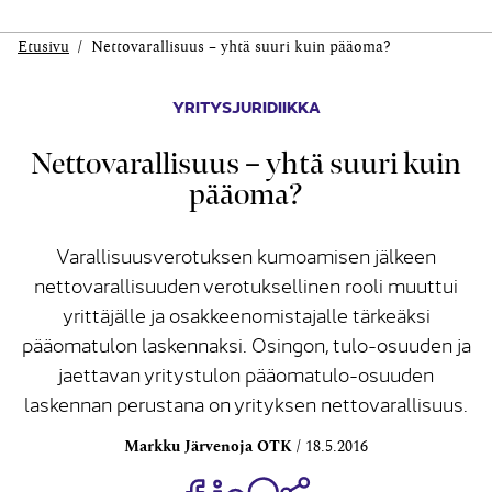
Etusivu
Nettovarallisuus – yhtä suuri kuin pääoma?
YRITYSJURIDIIKKA
Nettovarallisuus – yhtä suuri kuin
pääoma?
Varallisuusverotuksen kumoamisen jälkeen
nettovarallisuuden verotuksellinen rooli muuttui
yrittäjälle ja osakkeenomistajalle tärkeäksi
pääomatulon laskennaksi. Osingon, tulo-osuuden ja
jaettavan yritystulon pääomatulo-osuuden
laskennan perustana on yrityksen nettovarallisuus.
Markku Järvenoja OTK
18.5.2016
Jaa Share on Facebook
Jaa Share on LinkedIn
Jaa WhatsApp-viestinä
Kopioi linkki