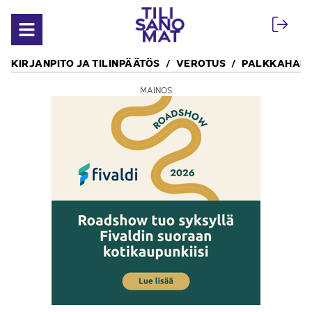
Siirry sisältöön
Avaa valikko
KIRJANPITO JA TILINPÄÄTÖS
VEROTUS
PALKKAHALL
MAINOS