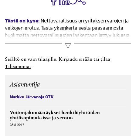
Tästä on kyse:
Nettovarallisuus on yrityksen varojen ja
velkojen erotus. Tästä yksinkertaisesta pääsäännöstä
huolimatta nettovarallisuuden laskentaan liittyy lukuisia
erityissäännöksiä, jotka on muistettava esimerkiksi
Lue lisää
veroilmoitusta täyttäessä. Ne liittyvät varojen
luonteeseen tai yritysmuotoja koskeviin
Sisältö on vain tilaajille.
Kirjaudu sisään
tai
tilaa
erityissääntöihin. Varallisuuslaskenta Nettovarallisuus
Tilisanomat
.
on verotukseen liittyvä käsite, joten varat ja...
Asiantuntija
Markku Järvenoja OTK
Voitonjakomääräykset henkilöyhtiöiden
yhtiösopimuksissa ja verotus
23.8.2017