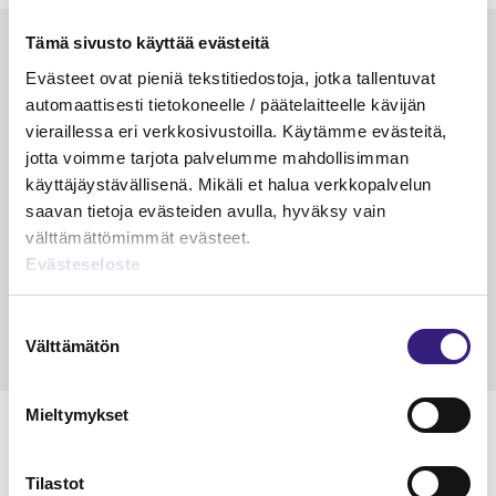
Tämä sivusto käyttää evästeitä
Luetuimmat
Evästeet ovat pieniä tekstitiedostoja, jotka tallentuvat
VEROTUS
TYÖOI
automaattisesti tietokoneelle / päätelaitteelle kävijän
vieraillessa eri verkkosivustoilla. Käytämme evästeitä,
Kulu­veloitukset arvon­lisä­
Työa
jotta voimme tarjota palvelumme mahdollisimman
verotuksessa – omien kulujen
kysy
käyttäjäystävällisenä. Mikäli et halua verkkopalvelun
veloitus, kulujen edelleen­
saavan tietoja evästeiden avulla, hyväksy vain
veloitus ja läpi­laskutus
välttämättömimmät evästeet.
Petri Salomaa
Tarja An
Evästeseloste
15.5.2023
10 min
14.5.2021
Suostumuksen
Välttämätön
valinta
Mieltymykset
Tilastot