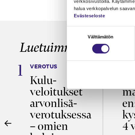
verkkosivustoilla. Käytämme 
halua verkkopalvelun saavan 
Evästeseloste
Suostumuksen
Välttämätön
valinta
Luetuimmat
VEROTUS
TYÖ
a
Kulu­
Ty
veloitukset
ma
ö
arvon­lisä­
en
verotuksessa
ky
– omien
4 