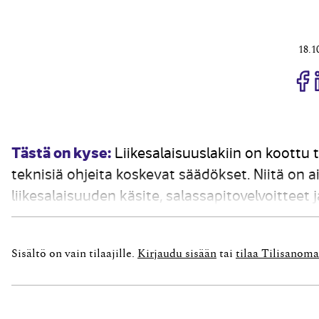
18.1
J
Tästä on kyse:
Liikesalaisuuslakiin on koottu 
teknisiä ohjeita koskevat säädökset. Niitä on a
liikesalaisuuden käsite, salassapitovelvoittee
seuraukset. Liikesalaisuudeksi määritellään tieto
saatavissa, sillä...
Sisältö on vain tilaajille.
Kirjaudu sisään
tai
tilaa Tilisanoma