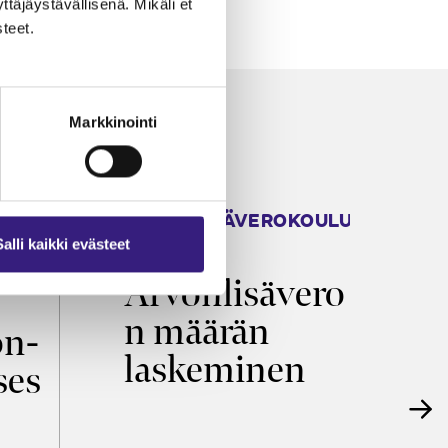
äjäystävällisenä. Mikäli et
teet.
Markkinointi
ARVONLISÄVEROKOULU
K
2026
T
Salli kaikki evästeet
Arvonlisävero
V
n määrän
p
on­
laskeminen
ses