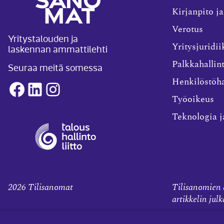
Kirjanpito ja
Verotus
Yritystalouden ja
laskennan ammattilehti
Yritysjuridii
Palkkahallin
Seuraa meitä somessa
Henkilöstöha
Facebook
LinkedIn
Instagram
Työoikeus
Teknologia j
2026
Tilisanomat
Tilisanomien a
artikkelin jul