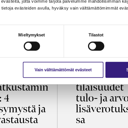
evästeitä, jotta voimme tarjota palvelumme mahdollisimman käytt
tietoja evästeiden avulla, hyväksy vain välttämättömimmät eväs
Mieltymykset
Tilastot
OIKEUS
VEROTUS
Vain välttämättömät evästeet
öaikalaki ja
Virkistys­
tkustamin
tilaisuudet
: 4
tulo- ja arv
symystä ja
lisäverotuk
vastausta
sa