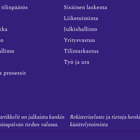
 tilinpäätös
Sisäinen laskenta
Liiketoiminta
kka
Julkishallinto
to
Yritysvastuu
llinto
Tilintarkastus
Työ ja ura
a prosessit
rtikkelit on julkaistu kunkin
Rekisteriseloste ja tietoja henk
kaisupäivän tiedon valossa.
käsittelytoimista