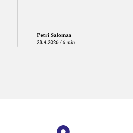
Petri Salomaa
P
28.4.2026
6 min
15