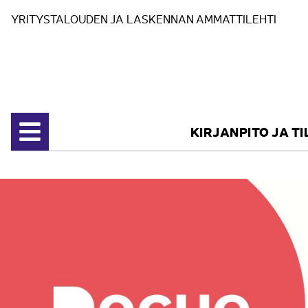
Siirry sisältöön
YRITYSTALOUDEN JA LASKENNAN AMMATTILEHTI
KIRJANPITO JA T
Avaa valikko