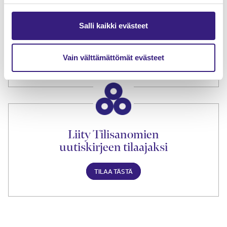
Tilaa Tilisanomien
Salli kaikki evästeet
lukuoikeus
Vain välttämättömät evästeet
TILAA TÄSTÄ
Liity Tilisanomien
uutiskirjeen tilaajaksi
TILAA TÄSTÄ