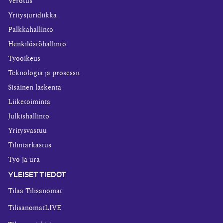
Verotus
Yritysjuridiikka
Palkkahallinto
Henkilöstöhallinto
Työoikeus
Teknologia ja prosessit
Sisäinen laskenta
Liiketoiminta
Julkishallinto
Yritysvastuu
Tilintarkastus
Työ ja ura
YLEISET TIEDOT
Tilaa Tilisanomat
TilisanomatLIVE