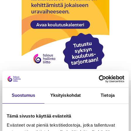
Luetuimmat
Suostumus
Yksityiskohdat
Tietoja
VEROTUS
TYÖOI
Kulu­veloitukset arvon­lisä­
Työa
Tämä sivusto käyttää evästeitä
verotuksessa – omien kulujen
kysy
Evästeet ovat pieniä tekstitiedostoja, jotka tallentuvat
veloitus, kulujen edelleen­