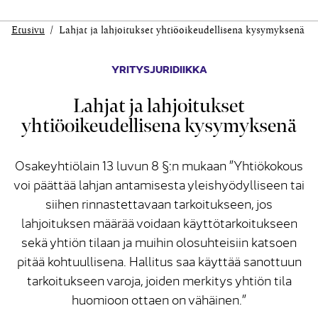
Etusivu
Lahjat ja lahjoitukset yhtiöoikeudellisena kysymyksenä
YRITYSJURIDIIKKA
Lahjat ja lahjoitukset
yhtiöoikeudellisena kysymyksenä
Osakeyhtiölain 13 luvun 8 §:n mukaan ”Yhtiökokous
voi päättää lahjan antamisesta yleishyödylliseen tai
siihen rinnastettavaan tarkoitukseen, jos
lahjoituksen määrää voidaan käyttötarkoitukseen
sekä yhtiön tilaan ja muihin olosuhteisiin katsoen
pitää kohtuullisena. Hallitus saa käyttää sanottuun
tarkoitukseen varoja, joiden merkitys yhtiön tila
huomioon ottaen on vähäinen.”