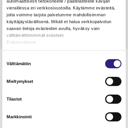
automaattisesti tietokoneelle / päätelaitteelle kävijän
veloitus ja läpi­laskutus
vieraillessa eri verkkosivustoilla. Käytämme evästeitä,
jotta voimme tarjota palvelumme mahdollisimman
Petri Salomaa
Tarja An
15.5.2023
10 min
14.5.2021
käyttäjäystävällisenä. Mikäli et halua verkkopalvelun
saavan tietoja evästeiden avulla, hyväksy vain
välttämättömimmät evästeet.
Evästeseloste
Suostumuksen
Välttämätön
valinta
Lue Tilisanomien
Mieltymykset
näytenumero
Tilastot
TILAA TÄSTÄ
Markkinointi