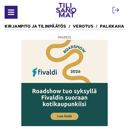
Siirry sisältöön
Avaa valikko
KIRJANPITO JA TILINPÄÄTÖS
VEROTUS
PALKKAHALL
MAINOS