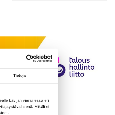
Tietoja
eelle kävijän vieraillessa eri
äjäystävällisenä. Mikäli et
teet.