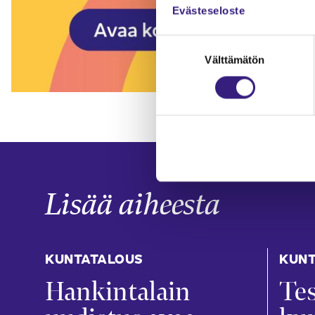
Evästeseloste
Suostumuksen
Välttämätön
valinta
Lisää aiheesta
KUNTATALOUS
KUNT
Hankintalain
Tes