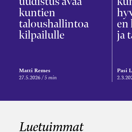
uudistus avaa
kun
kuntien
hyv
taloushallintoa
en 
kilpailulle
ja 
Matti Remes
Pasi 
27.5.2026
5 min
2.3.20
Luetuimmat