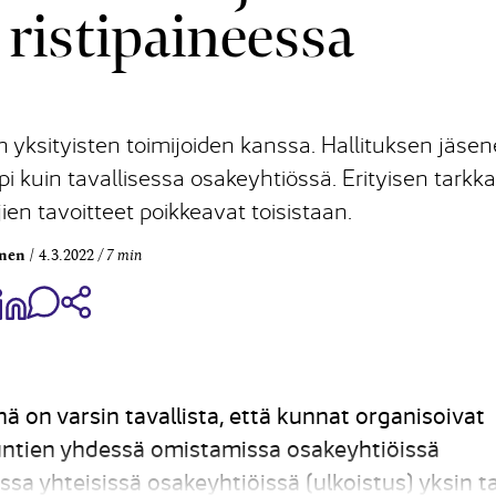
 ristipaineessa
n yksityisten toimijoiden kanssa. Hallituksen jäse
 kuin tavallisessa osakeyhtiössä. Erityisen tarkk
ien tavoitteet poikkeavat toisistaan.
nen
4.3.2022
7 min
aa Share on Facebook
Jaa Share on LinkedIn
Jaa WhatsApp-viestinä
Kopioi linkki
 on varsin tavallista, että kunnat organisoivat
untien yhdessä omistamissa osakeyhtiöissä
ssa yhteisissä osakeyhtiöissä (ulkoistus) yksin ta