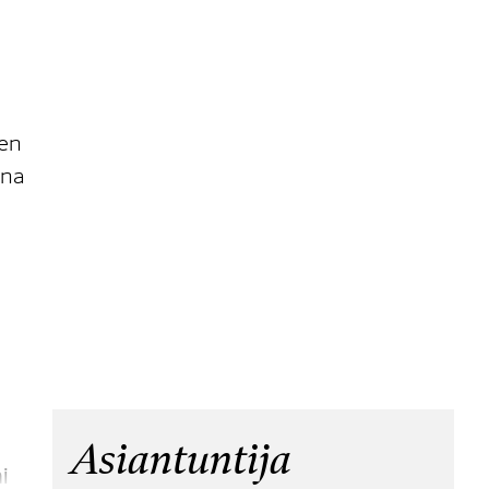
nen
ana
Asiantuntija
i