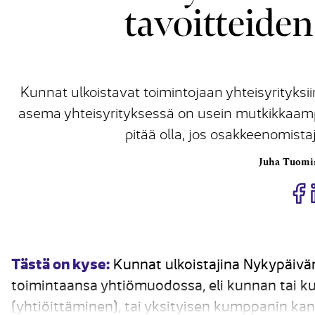
tavoitteiden
Kunnat ulkoistavat toimintojaan yhteisyrityksii
asema yhteisyrityksessä on usein mutkikkaampi
pitää olla, jos osakkeenomistaj
Juha Tuomi
J
Tästä on kyse:
Kunnat ulkoistajina Nykypäivänä
toimintaansa yhtiömuodossa, eli kunnan tai k
(yhtiöittäminen), tai ­yksityisen kumppanin kan