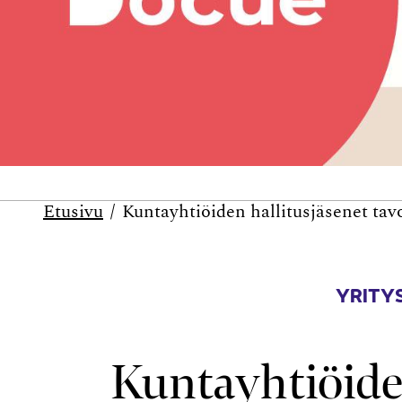
Etusivu
Kuntayhtiöiden hallitusjäsenet tavo
YRITYS
Kuntayhtiöide