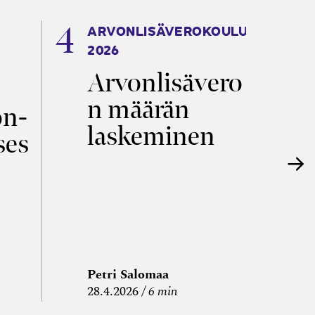
ARVONLISÄVEROKOULU
K
2026
T
Arvonlisävero
V
n määrän
p
on­
laskeminen
ses
Petri Salomaa
P
28.4.2026
6 min
15