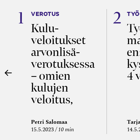
VEROTUS
TYÖ
a
Kulu­
Ty
veloitukset
ma
ö
arvon­lisä­
en
verotuksessa
ky
– omien
4 
kulujen
veloitus,
kulujen
edelleen­
Petri Salomaa
Tarj
15.5.2023
10 min
14.5.
veloitus ja