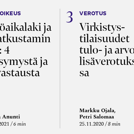
OIKEUS
VEROTUS
öaikalaki ja
Virkistys­
tkustamin
tilaisuudet
: 4
tulo- ja arv
symystä ja
lisäverotuk
vastausta
sa
Markku Ojala,
a Anunti
Petri Salomaa
2021
6 min
25.11.2020
8 min