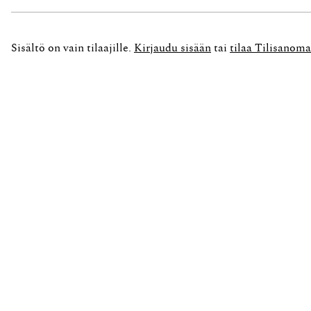
yhdessä muiden kuntien kanssa. Viime vuosina e
palvelut) yhtiöittämiset...
Sisältö on vain tilaajille.
Kirjaudu sisään
tai
tilaa Tilisanoma