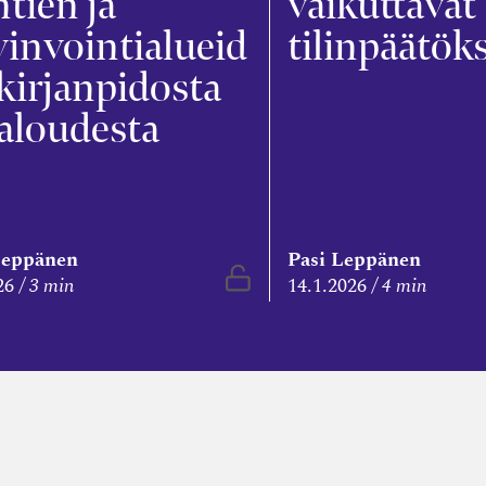
tien ja
vaikuttavat
invointialueid
tilinpäätök
kirjanpidosta
taloudesta
Leppänen
Pasi Leppänen
Vapaasti luettavissa
26
3 min
14.1.2026
4 min