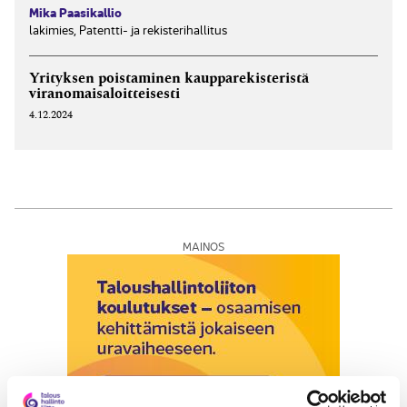
Mika Paasikallio
lakimies, Patentti- ja rekisterihallitus
Yrityksen poistaminen kauppa­rekisteristä
viranomais­aloitteisesti
4.12.2024
MAINOS