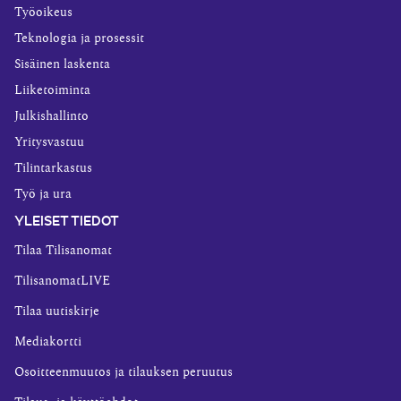
Työoikeus
Teknologia ja prosessit
Sisäinen laskenta
Liiketoiminta
Julkishallinto
Yritysvastuu
Tilintarkastus
Työ ja ura
YLEISET TIEDOT
Tilaa Tilisanomat
TilisanomatLIVE
Tilaa uutiskirje
Mediakortti
Osoitteenmuutos ja tilauksen peruutus