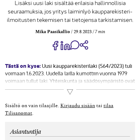
Lisäksi uusi laki sisältää erilaisia hallinnollisia
seuraamuksia, jos yritys laiminlyö kaupparekisteri-
ilmoitusten tekemisen tai tietojensa tarkistamisen.
Mika Paasikallio
29.8.2023
7 min
Jaa Share on Facebook
Jaa Share on LinkedIn
Jaa WhatsApp-viestinä
Kopioi linkki
Tästä on kyse:
Uusi kaupparekisterilaki (564/2023) tuli
voimaan 1.6.2023. Uudella lailla kumottiin vuonna 1979
voimaan tullut laki. Yhteiskunta ja säädösympäristö ovat
muuttuneet paljon kaupparekisterilain 40 vuoden
Lue lisää
voimassaolon aikana – vanhaa lakia muutettiinkin tänä
aikana noin 60 kertaa. Samaan aikaan uuden
Sisältö on vain tilaajille.
Kirjaudu sisään
tai
tilaa
kaupparekisterilain kanssa tulivat...
Tilisanomat
.
Asiantuntija