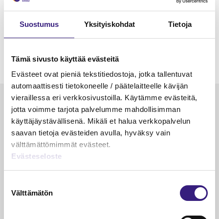
Suostumus
Yksityiskohdat
Tietoja
Tämä sivusto käyttää evästeitä
Evästeet ovat pieniä tekstitiedostoja, jotka tallentuvat
automaattisesti tietokoneelle / päätelaitteelle kävijän
vieraillessa eri verkkosivustoilla. Käytämme evästeitä,
Luetuimmat
jotta voimme tarjota palvelumme mahdollisimman
käyttäjäystävällisenä. Mikäli et halua verkkopalvelun
VEROTUS
TYÖOI
saavan tietoja evästeiden avulla, hyväksy vain
Kulu­veloitukset arvon­lisä­
Työa
välttämättömimmät evästeet.
verotuksessa – omien kulujen
kysy
Evästeseloste
veloitus, kulujen edelleen­
veloitus ja läpi­laskutus
Suostumuksen
Välttämätön
Petri Salomaa
Tarja An
valinta
15.5.2023
10 min
14.5.2021