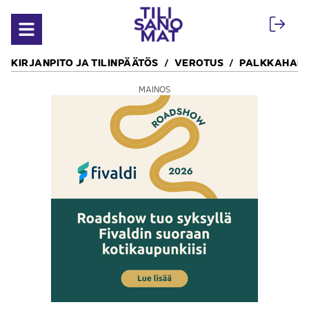
Siirry sisältöön
Avaa valikko
KIRJANPITO JA TILINPÄÄTÖS
VEROTUS
PALKKAHALL
MAINOS