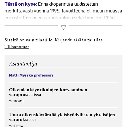
Tästä on kyse:
Ennakkoperintää uudistettiin
merkittävästi vuonna 1995. Tavoitteena oli muun muassa
ennustettavuuden parantaminen sekä työn teettäjän
oikeusturvan lisääminen niin, että tämä kykenisi jo
Lue lisää
suorituksen maksuhetkellä selvittämään mahdolliset
työnantajavelvoitteensa ilman jälkiseuraamusten
Sisältö on vain tilaajille.
Kirjaudu sisään
tai
tilaa
vaaraa (ks. HE 126/1994). Lainsäädännöllä supistettiin
Tilisanomat
.
palkan käsitettä ja itsenäisen yrittäjän käsitteen...
Asiantuntija
Matti Myrsky professori
Oikeudenkäyntikulujen korvaaminen
veroprosessissa
22.10.2015
Uutta oikeuskäytäntöä yleishyödyllisten yhteisöjen
verotuksessa
22.1.2014