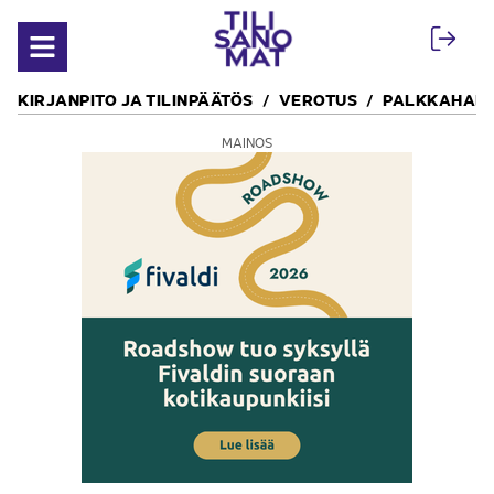
Siirry sisältöön
Avaa valikko
KIRJANPITO JA TILINPÄÄTÖS
VEROTUS
PALKKAHALL
MAINOS