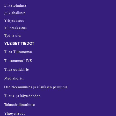
Liiketoiminta
Julkishallinto
Yritysvastuu
Tilintarkastus
Työ ja ura
YLEISET TIEDOT
Tilaa Tilisanomat
TilisanomatLIVE
Tilaa uutiskirje
Mediakortti
Osoitteenmuutos ja tilauksen peruutus
Tilaus- ja käyttöehdot
Taloushallintoliitto
Yhteystiedot