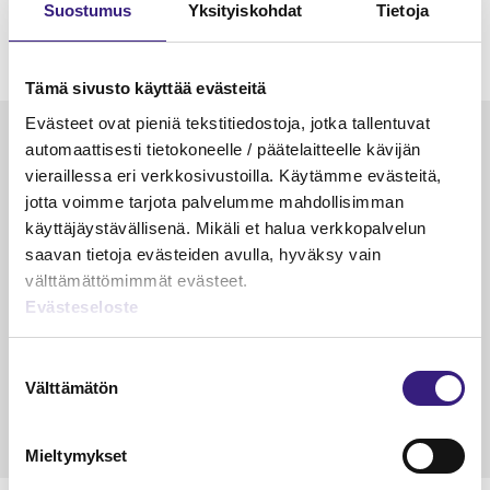
Suostumus
Yksityiskohdat
Tietoja
Tämä sivusto käyttää evästeitä
Evästeet ovat pieniä tekstitiedostoja, jotka tallentuvat
Luetuimmat
automaattisesti tietokoneelle / päätelaitteelle kävijän
vieraillessa eri verkkosivustoilla. Käytämme evästeitä,
VEROTUS
TYÖOI
jotta voimme tarjota palvelumme mahdollisimman
Kulu­veloitukset arvon­lisä­
Työa
käyttäjäystävällisenä. Mikäli et halua verkkopalvelun
verotuksessa – omien kulujen
kysy
saavan tietoja evästeiden avulla, hyväksy vain
veloitus, kulujen edelleen­
välttämättömimmät evästeet.
veloitus ja läpi­laskutus
Evästeseloste
Petri Salomaa
Tarja An
Suostumuksen
15.5.2023
10 min
14.5.2021
Välttämätön
valinta
Mieltymykset