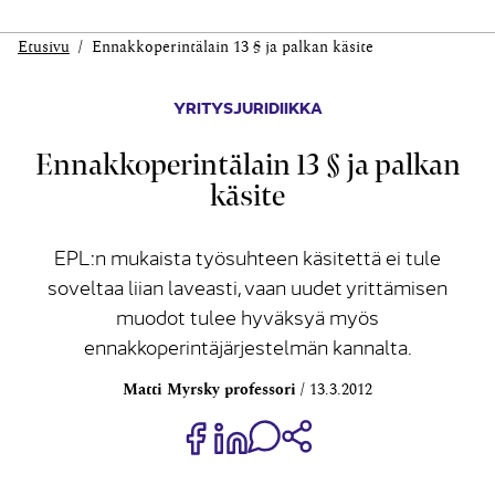
Etusivu
Ennakkoperintälain 13 § ja palkan käsite
YRITYSJURIDIIKKA
Ennakkoperintälain 13 § ja palkan
käsite
EPL:n mukaista työsuhteen käsitettä ei tule
soveltaa liian laveasti, vaan uudet yrittämisen
muodot tulee hyväksyä myös
ennakkoperintäjärjestelmän kannalta.
Matti Myrsky professori
13.3.2012
Jaa Share on Facebook
Jaa Share on LinkedIn
Jaa WhatsApp-viestinä
Kopioi linkki