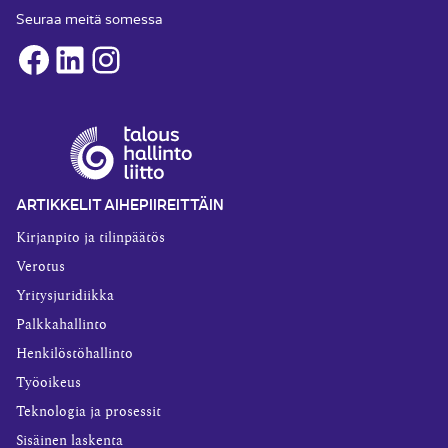
Seuraa meitä somessa
Facebook
LinkedIn
Instagram
ARTIKKELIT AIHEPIIREITTÄIN
Kirjanpito ja tilinpäätös
Verotus
Yritysjuridiikka
Palkkahallinto
Henkilöstöhallinto
Työoikeus
Teknologia ja prosessit
Sisäinen laskenta