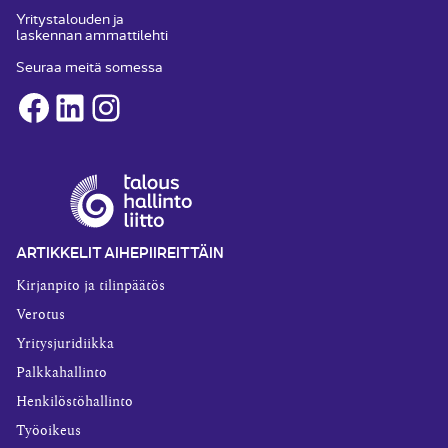
Yritystalouden ja
laskennan ammattilehti
Seuraa meitä somessa
Facebook
LinkedIn
Instagram
ARTIKKELIT AIHEPIIREITTÄIN
Kirjanpito ja tilinpäätös
Verotus
Yritysjuridiikka
Palkkahallinto
Henkilöstöhallinto
Työoikeus