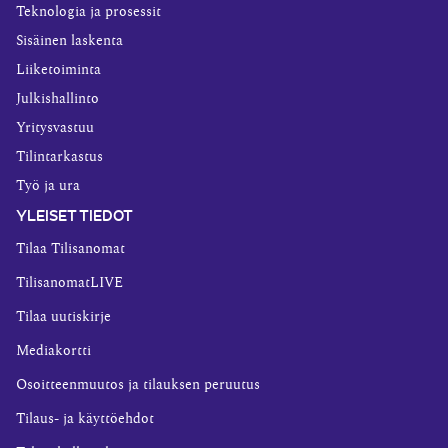
Teknologia ja prosessit
Sisäinen laskenta
Liiketoiminta
Julkishallinto
Yritysvastuu
Tilintarkastus
Työ ja ura
YLEISET TIEDOT
Tilaa Tilisanomat
TilisanomatLIVE
Tilaa uutiskirje
Mediakortti
Osoitteenmuutos ja tilauksen peruutus
Tilaus- ja käyttöehdot