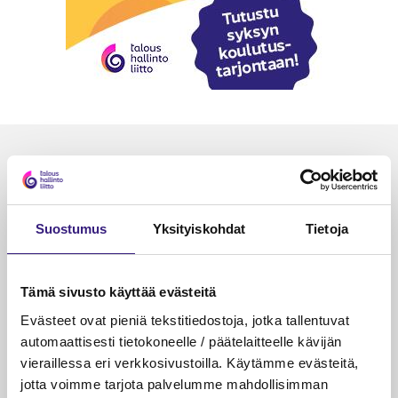
Luetuimmat
VEROTUS
TYÖOI
Kulu­veloitukset arvon­lisä­
Työa
Suostumus
Yksityiskohdat
Tietoja
verotuksessa – omien kulujen
kysy
veloitus, kulujen edelleen­
veloitus ja läpi­laskutus
Tämä sivusto käyttää evästeitä
Evästeet ovat pieniä tekstitiedostoja, jotka tallentuvat
Petri Salomaa
Tarja An
15.5.2023
10 min
14.5.2021
automaattisesti tietokoneelle / päätelaitteelle kävijän
vieraillessa eri verkkosivustoilla. Käytämme evästeitä,
jotta voimme tarjota palvelumme mahdollisimman