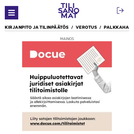
Siirry sisältöön
Avaa valikko
KIRJANPITO JA TILINPÄÄTÖS
VEROTUS
PALKKAHALL
MAINOS