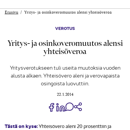
Etusivu
Yritys- ja osinkoveromuutos alensi yhteisöveroa
VEROTUS
Yritys- ja osinkoveromuutos alensi
yhteisöveroa
Yritysverotukseen tuli useita muutoksia vuoden
alusta alkaen. Yhteisövero aleni ja verovapaista
osingoista luovuttiin.
22.1.2014
Jaa Share on Facebook
Jaa Share on LinkedIn
Jaa WhatsApp-viestinä
Kopioi linkki
Tästä on kyse:
Yhteisövero aleni 20 prosenttiin ja