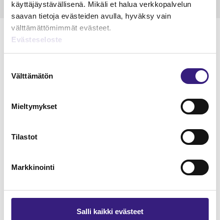
käyttäjäystävällisenä. Mikäli et halua verkkopalvelun
saavan tietoja evästeiden avulla, hyväksy vain
välttämättömimmät evästeet.
Evästeseloste
Suostumuksen
Lue Tilisanomien
Välttämätön
valinta
näytenumero
Mieltymykset
TILAA TÄSTÄ
Tilastot
Markkinointi
Tilaa Tilisanomien
lukuoikeus
Salli kaikki evästeet
TILAA TÄSTÄ