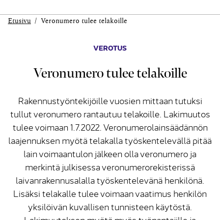
Etusivu
Veronumero tulee telakoille
VEROTUS
Veronumero tulee telakoille
Rakennustyöntekijöille vuosien mittaan tutuksi
tullut veronumero rantautuu telakoille. Lakimuutos
tulee voimaan 1.7.2022. Veronumerolainsäädännön
laajennuksen myötä telakalla työskentelevällä pitää
lain voimaantulon jälkeen olla veronumero ja
merkintä julkisessa veronumerorekisterissä
laivanrakennusalalla työskentelevänä henkilönä.
Lisäksi telakalle tulee voimaan vaatimus henkilön
yksilöivän kuvallisen tunnisteen käytöstä.
Lakimuutoksen myötä myös työnantajille ja