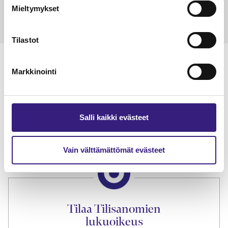
Mieltymykset
Tilastot
Markkinointi
Lue Tilisanomien
näytenumero
Salli kaikki evästeet
TILAA TÄSTÄ
Vain välttämättömät evästeet
Tilaa Tilisanomien
lukuoikeus