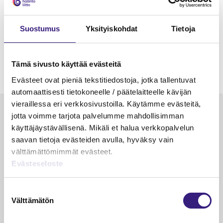
Suostumus
Yksityiskohdat
Tietoja
Tämä sivusto käyttää evästeitä
Evästeet ovat pieniä tekstitiedostoja, jotka tallentuvat
automaattisesti tietokoneelle / päätelaitteelle kävijän
vieraillessa eri verkkosivustoilla. Käytämme evästeitä,
Luetuimmat
jotta voimme tarjota palvelumme mahdollisimman
käyttäjäystävällisenä. Mikäli et halua verkkopalvelun
VEROTUS
TYÖOI
saavan tietoja evästeiden avulla, hyväksy vain
Kulu­veloitukset arvon­lisä­
Työa
välttämättömimmät evästeet.
verotuksessa – omien kulujen
kysy
Evästeseloste
veloitus, kulujen edelleen­
veloitus ja läpi­laskutus
Suostumuksen
Välttämätön
valinta
Petri Salomaa
Tarja An
15.5.2023
10 min
14.5.2021