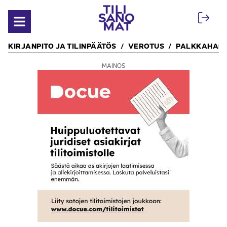
Siirry sisältöön
Avaa valikko
KIRJANPITO JA TILINPÄÄTÖS
VEROTUS
PALKKAHALL
MAINOS