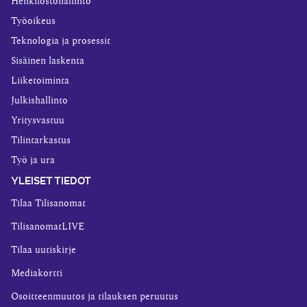
Henkilöstöhallinto
Työoikeus
Teknologia ja prosessit
Sisäinen laskenta
Liiketoiminta
Julkishallinto
Yritysvastuu
Tilintarkastus
Työ ja ura
YLEISET TIEDOT
Tilaa Tilisanomat
TilisanomatLIVE
Tilaa uutiskirje
Mediakortti
Osoitteenmuutos ja tilauksen peruutus