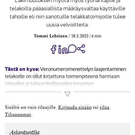
telakoilla pääasiallista määräysvaltaa käyttäville
tahoille eli niin sanotuille telakkatoimijoille tulee
uusia velvoitteita.
Tommi Lehtinen
18.5.2022
6 min
Jaa Share on Facebook
Jaa Share on LinkedIn
Jaa WhatsApp-viestinä
Kopioi linkki
Tästä on kyse:
Veronumeromenettelyn laajentaminen
telakoille on ollut kirjattuna toimenpiteenä harmaan
talouden ja talousrikollisuuden torjunnan
toimenpideohjelmassa vuosille 2020–2023. Lisäksi
Lue lisää
veronumeromenettelyn laajentamista selvitettiin
vuosina 2018 ja 2019. Selvityksessä laivanrakennusalaa
Sisältö on vain tilaajille.
Kirjaudu sisään
tai
tilaa
pidettiin ainoana toimialana, jossa
Tilisanomat
.
veronumeromenettely voisi toimia verovalvonnan
kannalta tarkoituksenmukaisella tavalla. Telakan ja
Asiantuntija
rakennustyömaan välillä...