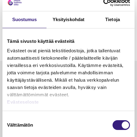
Suostumus
Yksityiskohdat
Tietoja
Tämä sivusto käyttää evästeitä
Evästeet ovat pieniä tekstitiedostoja, jotka tallentuvat
automaattisesti tietokoneelle / päätelaitteelle kävijän
vieraillessa eri verkkosivustoilla. Käytämme evästeitä,
Luetuimmat
jotta voimme tarjota palvelumme mahdollisimman
käyttäjäystävällisenä. Mikäli et halua verkkopalvelun
VEROTUS
TYÖOI
saavan tietoja evästeiden avulla, hyväksy vain
välttämättömimmät evästeet.
Kulu­veloitukset arvon­lisä­
Työa
Evästeseloste
verotuksessa – omien kulujen
kysy
veloitus, kulujen edelleen­
veloitus ja läpi­laskutus
Suostumuksen
Välttämätön
valinta
Petri Salomaa
Tarja An
15.5.2023
10 min
14.5.2021