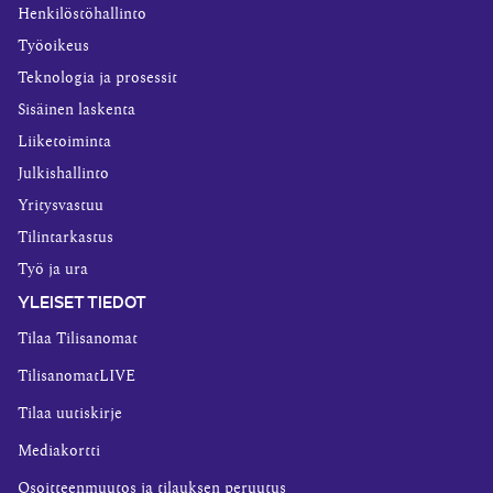
Henkilöstöhallinto
Työoikeus
Teknologia ja prosessit
Sisäinen laskenta
Liiketoiminta
Julkishallinto
Yritysvastuu
Tilintarkastus
Työ ja ura
YLEISET TIEDOT
Tilaa Tilisanomat
TilisanomatLIVE
Tilaa uutiskirje
Mediakortti
Osoitteenmuutos ja tilauksen peruutus