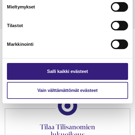
Mieltymykset
Tilastot
Markkinointi
Lue Tilisanomien
näytenumero
Salli kaikki evästeet
TILAA TÄSTÄ
Vain välttämättömät evästeet
Tilaa Tilisanomien
lukuoikeus