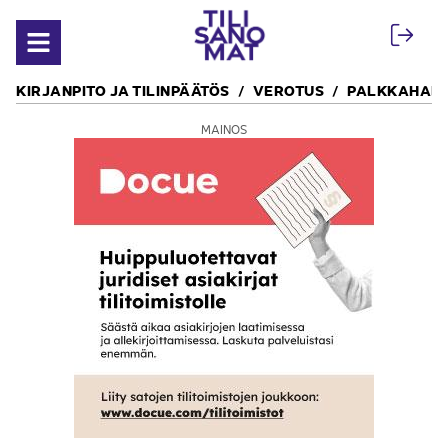
Siirry sisältöön
Avaa valikko
KIRJANPITO JA TILINPÄÄTÖS
VEROTUS
PALKKAHALL
MAINOS