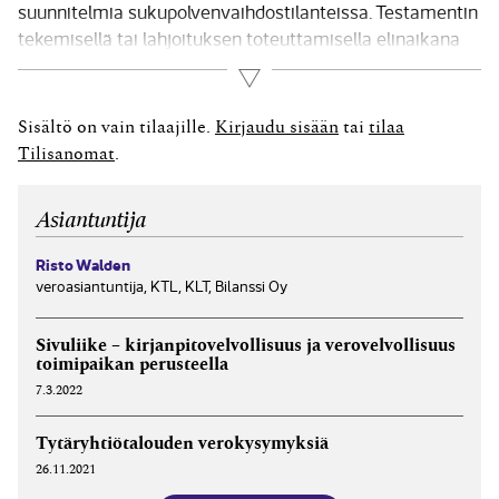
suunnitelmia sukupolvenvaihdostilanteissa. Testamentin
tekemisellä tai lahjoituksen toteuttamisella elinaikana
voidaan tavoitella verotuksellisten hyötyjen lisäksi
Lue lisää
esimerkiksi yrityksen omistuksen kohdentamista
nimenomaan toivotulle jatkajalle, luopujien eläketurvan
Sisältö on vain tilaajille.
Kirjaudu sisään
tai
tilaa
varmistamista tai omaisuuden pysymistä oman suvun
Tilisanomat
.
sisällä. Ei siis ole syytä ajatella, että tarve...
Asiantuntija
Risto Walden
veroasiantuntija, KTL, KLT, Bilanssi Oy
Sivuliike – kirjanpitovelvollisuus ja verovelvollisuus
toimipaikan perusteella
7.3.2022
Tytäryhtiötalouden verokysymyksiä
26.11.2021