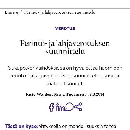
Etusivu
Perintö- ja lahjaverotuksen suunnittelu
VEROTUS
Perintö- ja lahjaverotuksen
suunnittelu
Sukupolvenvaihdoksissa on hyvä ottaa huomioon
perintö- ja lahjaverotuksen suunnittelun suomat
mahdollisuudet.
Risto Walden, Niina Tuovinen
18.3.2014
Jaa Share on Facebook
Jaa Share on LinkedIn
Jaa WhatsApp-viestinä
Kopioi linkki
Tästä on kyse:
Yrityksellä on mahdollisuuksia tehdä