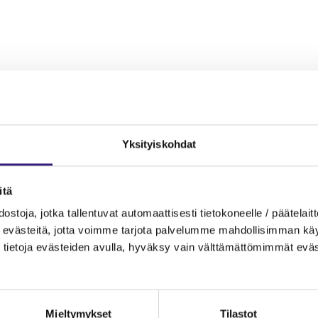
MAINOS
Yksityiskohdat
itä
ostoja, jotka tallentuvat automaattisesti tietokoneelle / päätelaitt
evästeitä, jotta voimme tarjota palvelumme mahdollisimman käytt
tietoja evästeiden avulla, hyväksy vain välttämättömimmät eväs
Mieltymykset
Tilastot