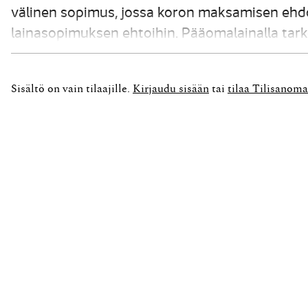
välinen sopimus, jossa koron maksamisen ehd
lainasopimuksen ehtoihin. Pääomalainalla tark
erityisehtoista lainaa, jolla on muihin lainoi
korkoon. Osakeyhtiölain...
Sisältö on vain tilaajille.
Kirjaudu sisään
tai
tilaa Tilisanoma