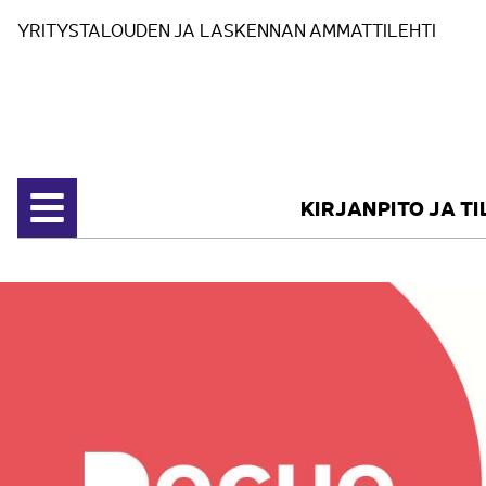
Siirry sisältöön
YRITYSTALOUDEN JA LASKENNAN AMMATTILEHTI
KIRJANPITO JA T
Avaa valikko