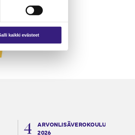
Salli kaikki evästeet
ARVONLISÄVEROKOULU
K
2026
T