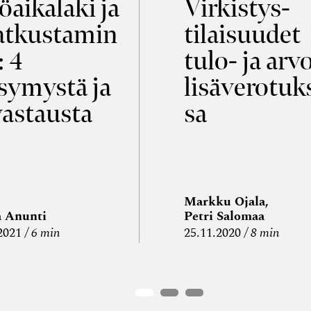
öaikalaki ja
Virkistys­
tkustamin
tilaisuudet
: 4
tulo- ja arv
symystä ja
lisäverotuk
vastausta
sa
Markku Ojala,
a Anunti
Petri Salomaa
2021
6 min
25.11.2020
8 min