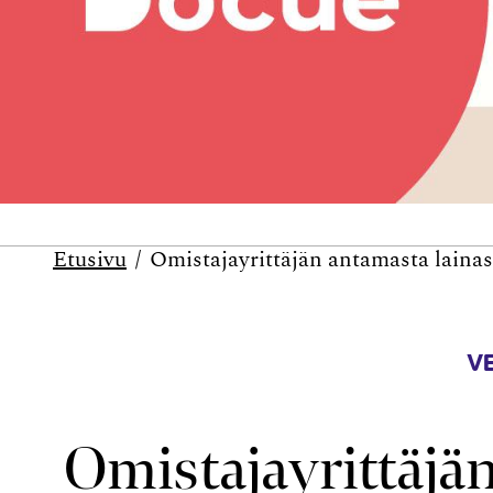
Etusivu
Omistajayrittäjän antamasta laina
V
Omistajayrittäjä