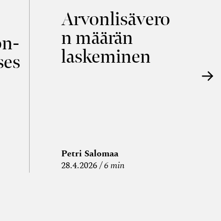
Arvonlisävero
V
n määrän
p
on­
laskeminen
ses
Petri Salomaa
P
28.4.2026
6 min
15