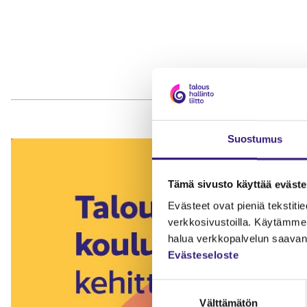
Suostumus
Tämä sivusto käyttää eväste
Evästeet ovat pieniä tekstitied
verkkosivustoilla. Käytämme 
halua verkkopalvelun saavan 
Evästeseloste
Suostumuksen
Välttämätön
valinta