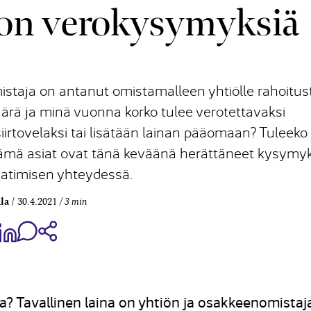
on verokysymyksiä
istaja on antanut omistamalleen yhtiölle rahoitus
ärä ja minä vuonna korko tulee verotettavaksi
iirtovelaksi tai lisätään lainan pääomaan? Tuleeko
 Nämä asiat ovat tänä keväänä herättäneet kysymy
laatimisen yhteydessä.
la
30.4.2021
3 min
aa Share on Facebook
Jaa Share on LinkedIn
Jaa WhatsApp-viestinä
Kopioi linkki
a? Tavallinen laina on yhtiön ja osakkeenomistaj