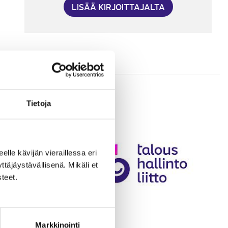
LISÄÄ KIRJOITTAJALTA
Tietoja
eelle kävijän vieraillessa eri
äjäystävällisenä. Mikäli et
teet.
Markkinointi