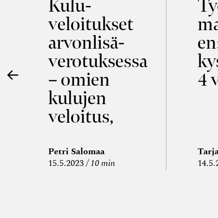
a
Kulu­
Ty
veloitukset
ma
ö
arvon­lisä­
en
verotuksessa
ky
– omien
4 
kulujen
veloitus,
kulujen
edelleen­
Petri Salomaa
Tarj
15.5.2023
10 min
14.5.
veloitus ja
läpi­laskutus