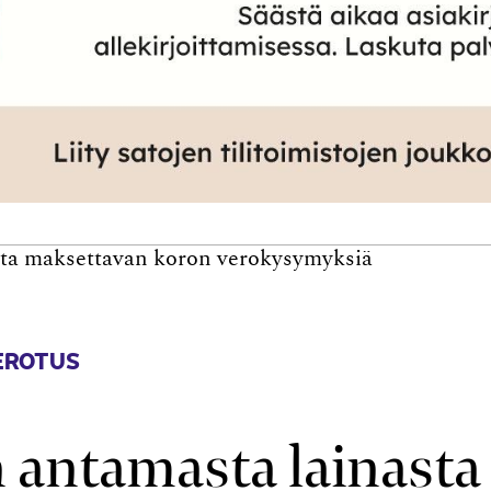
sta maksettavan koron verokysymyksiä
EROTUS
n antamasta lainasta