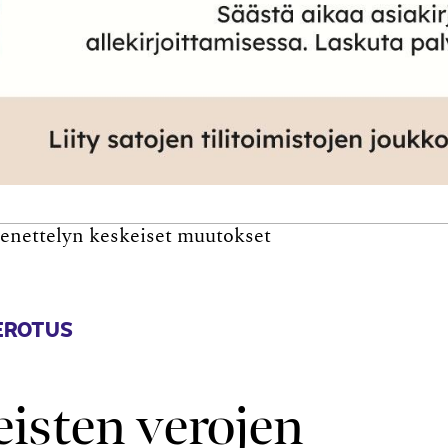
enettelyn keskeiset muutokset
EROTUS
eisten verojen