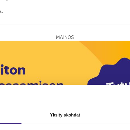
suutta. Lait tulevat...
t
.
MAINOS
Yksityiskohdat