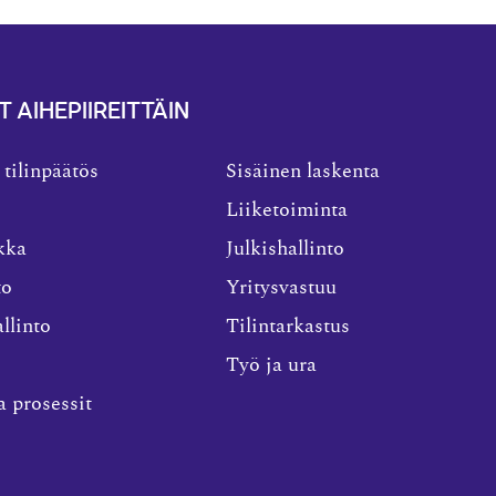
T AIHEPIIREITTÄIN
 tilinpäätös
Sisäinen laskenta
Liiketoiminta
kka
Julkishallinto
to
Yritysvastuu
llinto
Tilintarkastus
Työ ja ura
a prosessit