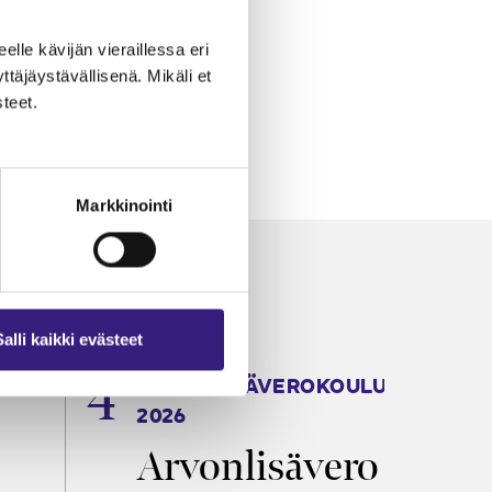
eelle kävijän vieraillessa eri
äjäystävällisenä. Mikäli et
teet.
Markkinointi
Salli kaikki evästeet
ARVONLISÄVEROKOULU
K
2026
T
Arvonlisävero
V