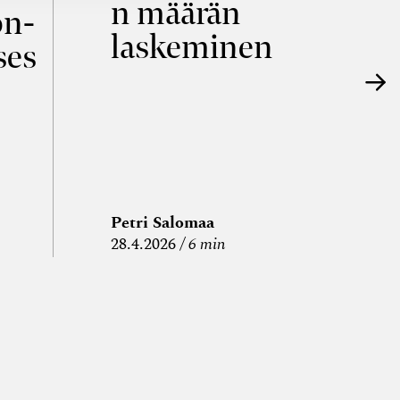
n määrän
p
on­
laskeminen
ses
Petri Salomaa
P
28.4.2026
6 min
15