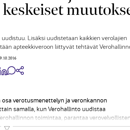
 keskeiset muutoks
uudistuu. Lisäksi uudistetaan kaikkien verolajien
ään apteekkiveroon liittyvät tehtävät Verohallinno
9.10.2016
aa Share on Facebook
Jaa Share on LinkedIn
Jaa WhatsApp-viestinä
Kopioi linkki
 osa verotusmenettelyn ja veronkannon
tain samalla, kun Verohallinto uudistaa
erohallinnon toimintaa, parantaa verovelvolliste
llinnollista taakkaa. Lisäksi edistetään sähköisi
Lue lisää