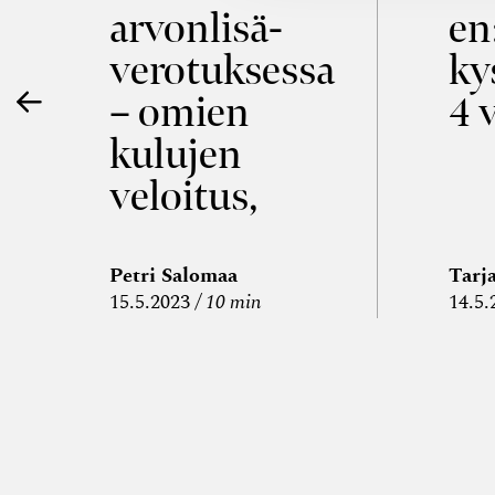
arvon­lisä­
en
verotuksessa
ky
e
– omien
4 
kulujen
a
veloitus,
kulujen
edelleen­
Petri Salomaa
Tarj
15.5.2023
10 min
14.5.
veloitus ja
läpi­laskutus