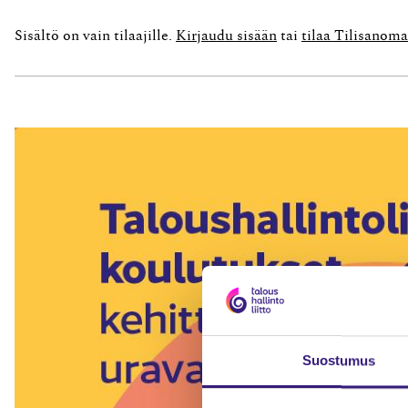
toimintatapoja ja lisätään verotuksen reaaliaikai
Sisältö on vain tilaajille.
Kirjaudu sisään
tai
tilaa Tilisanoma
Suostumus