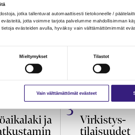
itä
ostoja, jotka tallentuvat automaattisesti tietokoneelle / päätelaitt
evästeitä, jotta voimme tarjota palvelumme mahdollisimman käytt
tietoja evästeiden avulla, hyväksy vain välttämättömimmät eväs
Mieltymykset
Tilastot
Vain välttämättömät evästeet
OIKEUS
VEROTUS
öaikalaki ja
Virkistys­
tkustamin
tilaisuudet