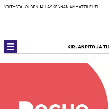
Siirry sisältöön
YRITYSTALOUDEN JA LASKENNAN AMMATTILEHTI
KIRJANPITO JA T
Avaa valikko