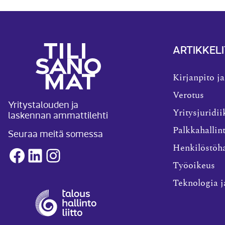
ARTIKKELI
Kirjanpito ja
Verotus
Yritystalouden ja
laskennan ammattilehti
Yritysjuridii
Palkkahallin
Seuraa meitä somessa
Henkilöstöha
Facebook
LinkedIn
Instagram
Työoikeus
Teknologia j