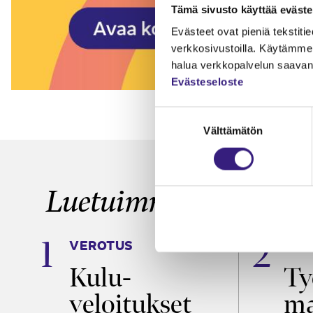
Tämä sivusto käyttää eväste
Evästeet ovat pieniä tekstitied
verkkosivustoilla. Käytämme 
halua verkkopalvelun saavan 
Evästeseloste
Suostumuksen
Välttämätön
valinta
Luetuimmat
VEROTUS
TYÖ
Kulu­
Ty
m
veloitukset
ma