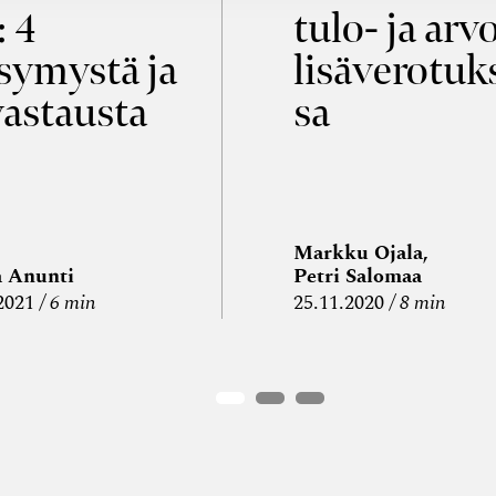
: 4
tulo- ja arv
symystä ja
lisäverotuk
vastausta
sa
Markku Ojala,
a Anunti
Petri Salomaa
2021
6 min
25.11.2020
8 min