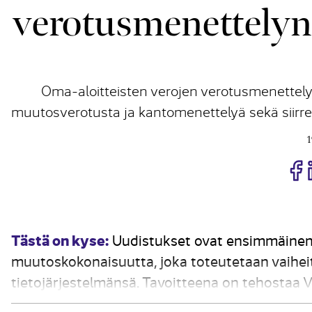
verotusmenettelyn
Oma-aloitteisten verojen verotusmenettely 
muutosverotusta ja kantomenettelyä sekä siirret
1
J
Tästä on kyse:
Uudistukset ovat ensimmäinen
muutoskokonaisuutta, joka toteutetaan vaiheit
tietojärjestelmänsä. Tavoitteena on tehostaa V
oikeus­turvaa ja tiedonsaantia sekä keventää ha