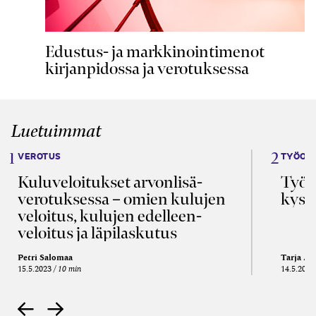
Edustus- ja markkinointimenot
kirjanpidossa ja verotuksessa
Luetuimmat
VEROTUS
TYÖOI
Kulu­veloitukset arvon­lisä­
Työa
verotuksessa – omien kulujen
kysy
veloitus, kulujen edelleen­
veloitus ja läpi­laskutus
Petri Salomaa
Tarja An
15.5.2023
10 min
14.5.2021