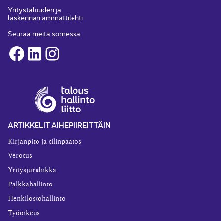
Yritystalouden ja
laskennan ammattilehti
Seuraa meitä somessa
Facebook
LinkedIn
Instagram
ARTIKKELIT AIHEPIIREITTÄIN
Kirjanpito ja tilinpäätös
Verotus
Yritysjuridiikka
Palkkahallinto
Henkilöstöhallinto
Työoikeus