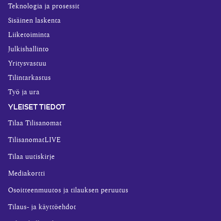
Teknologia ja prosessit
Sisäinen laskenta
Liiketoiminta
Julkishallinto
Yritysvastuu
Tilintarkastus
Työ ja ura
YLEISET TIEDOT
Tilaa Tilisanomat
TilisanomatLIVE
Tilaa uutiskirje
Mediakortti
Osoitteenmuutos ja tilauksen peruutus
Tilaus- ja käyttöehdot