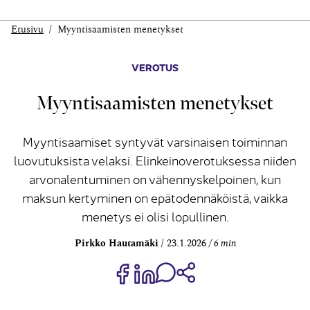
Etusivu
Myyntisaamisten menetykset
VEROTUS
Myyntisaamisten menetykset
Myyntisaamiset syntyvät varsinaisen toiminnan
luovutuksista velaksi. Elinkeinoverotuksessa niiden
arvonalentuminen on vähennyskelpoinen, kun
maksun kertyminen on epätodennäköistä, vaikka
menetys ei olisi lopullinen.
Pirkko Hautamäki
23.1.2026
6 min
Jaa Share on Facebook
Jaa Share on LinkedIn
Jaa WhatsApp-viestinä
Kopioi linkki