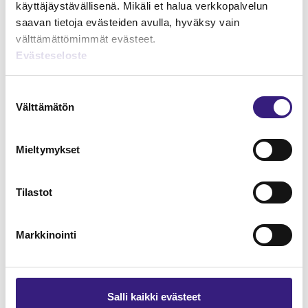
käyttäjäystävällisenä. Mikäli et halua verkkopalvelun
saavan tietoja evästeiden avulla, hyväksy vain
Arvonlisäverotuksen perusteet
välttämättömimmät evästeet.
Evästeseloste
YRITYKSEN TULOVEROTUS
Suostumuksen
Välttämätön
valinta
Mieltymykset
Tilastot
Markkinointi
Salli kaikki evästeet