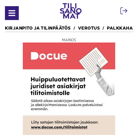
Siirry sisältöön
Avaa valikko
KIRJANPITO JA TILINPÄÄTÖS
VEROTUS
PALKKAHALL
MAINOS