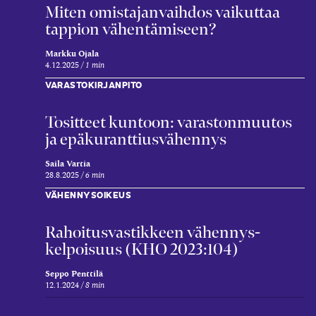
Miten omistajanvaihdos vaikuttaa
tappion vähentämiseen?
Markku Ojala
4.12.2025
1 min
VARASTOKIRJANPITO
Tositteet kuntoon: varastonm­uutos
ja epä­kuranttius­vähennys
Saila Vartia
28.8.2025
6 min
VÄHENNYSOIKEUS
Rahoitus­vastikkeen vähennys­
kelpoisuus (KHO 2023:104)
Seppo Penttilä
12.1.2024
8 min