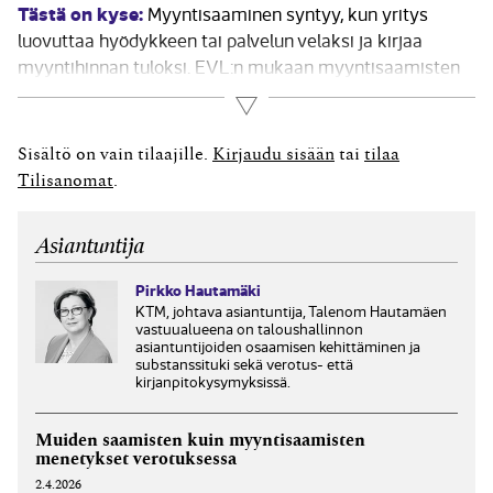
Tästä on kyse:
Myyntisaaminen syntyy, kun yritys
luovuttaa hyödykkeen tai palvelun velaksi ja kirjaa
myyntihinnan tuloksi. EVL:n mukaan myyntisaamisten
arvonalentuminen on vähennyskelpoinen, kun maksun
Lue lisää
saaminen on epätodennäköistä, vaikka lopullisuutta ei
vaadita. Luottotappio voidaan kirjata myös
Sisältö on vain tilaajille.
Kirjaudu sisään
tai
tilaa
arvonlisäverotuksessa, jos kirjanpidossa on tehty
Tilisanomat
.
vastaava kirjaus ja maksukyvyttömyys on
todennettavissa. Myöhemmin saatu suoritus on
Asiantuntija
veronalaista tuloa.
Pirkko Hautamäki
KTM, johtava asiantuntija, Talenom Hautamäen
vastuualueena on taloushallinnon
asiantuntijoiden osaamisen kehittäminen ja
substanssituki sekä verotus- että
kirjanpitokysymyksissä.
Muiden saamisten kuin myyntisaamisten
menetykset verotuksessa
2.4.2026