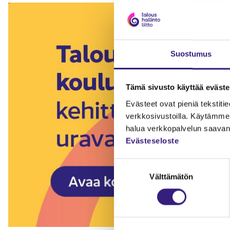
Suostumus
Tämä sivusto käyttää eväste
Evästeet ovat pieniä tekstitied
verkkosivustoilla. Käytämme 
halua verkkopalvelun saavan 
Evästeseloste
Suostumuksen
Välttämätön
valinta