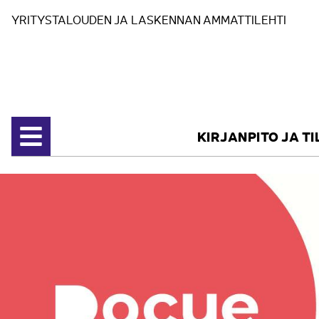
Siirry sisältöön
YRITYSTALOUDEN JA LASKENNAN AMMATTILEHTI
KIRJANPITO JA T
Avaa valikko