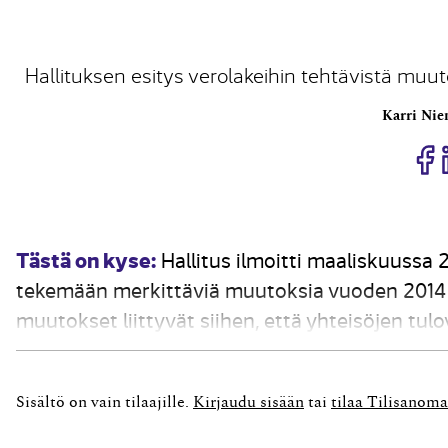
Hallituksen esitys verolakeihin tehtävistä muut
Karri Ni
J
Tästä on kyse:
Hallitus ilmoitti maaliskuussa 
tekemään merkittäviä muutoksia vuoden 2014 a
muutokset liittyvät siihen, että yhteisöjen tul
ja osinkotulojen verotukseen tehdään merkittä
verovapaasta osuudesta luovutaan....
Sisältö on vain tilaajille.
Kirjaudu sisään
tai
tilaa Tilisanoma