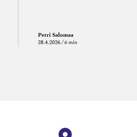
Petri Salomaa
P
28.4.2026
6 min
15