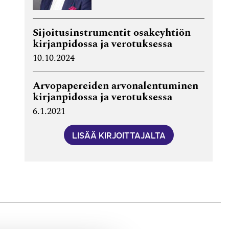
Sijoitus­instrumentit osake­yhtiön
kirjan­pidossa ja verotuksessa
10.10.2024
Arvopapereiden arvonalentuminen
kirjanpidossa ja verotuksessa
6.1.2021
LISÄÄ KIRJOITTAJALTA