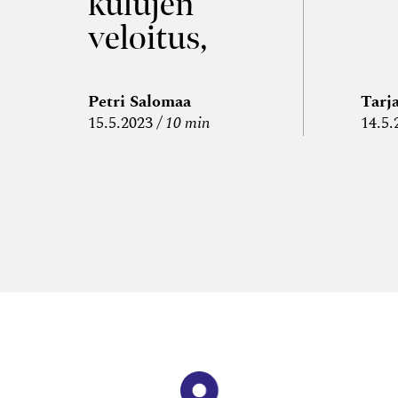
kulujen
veloitus,
kulujen
edelleen­
Petri Salomaa
Tarj
15.5.2023
10 min
14.5.
veloitus ja
läpi­laskutus