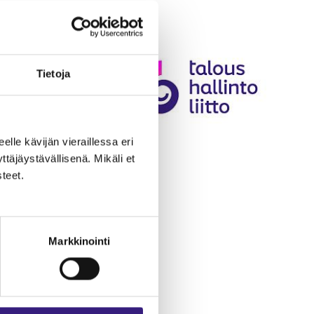
Tietoja
eelle kävijän vieraillessa eri
äjäystävällisenä. Mikäli et
teet.
Markkinointi