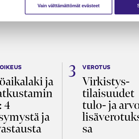
Vain välttämättömät evästeet
OIKEUS
VEROTUS
öaikalaki ja
Virkistys­
tkustamin
tilaisuudet
: 4
tulo- ja arv
symystä ja
lisäverotuk
vastausta
sa