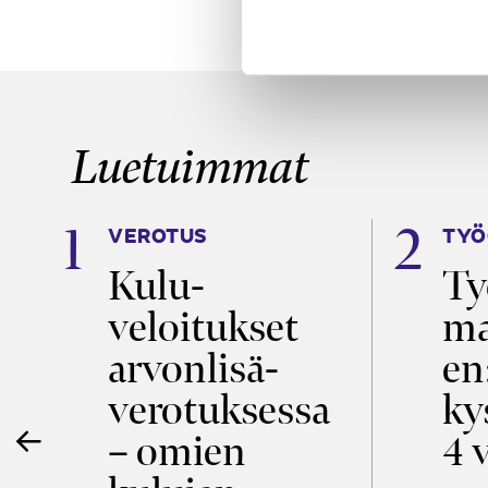
Luetuimmat
VEROTUS
TYÖ
a
Kulu­
Ty
veloitukset
ma
ö
arvon­lisä­
en
verotuksessa
ky
– omien
4 