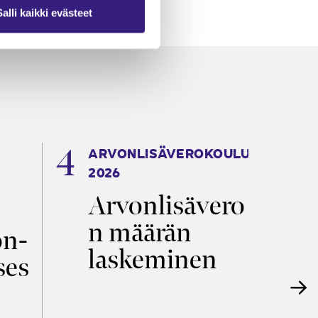
Salli kaikki evästeet
ARVONLISÄVEROKOULU
K
2026
T
Arvonlisävero
V
n määrän
p
on­
laskeminen
ses