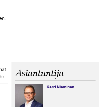
en.
mät
Asiantuntija
in
Karri Nieminen