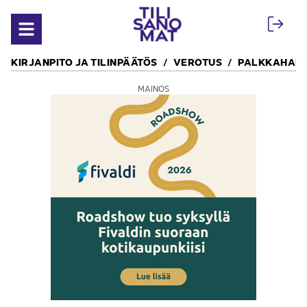
Siirry sisältöön
Avaa valikko
KIRJANPITO JA TILINPÄÄTÖS
VEROTUS
PALKKAHALL
MAINOS