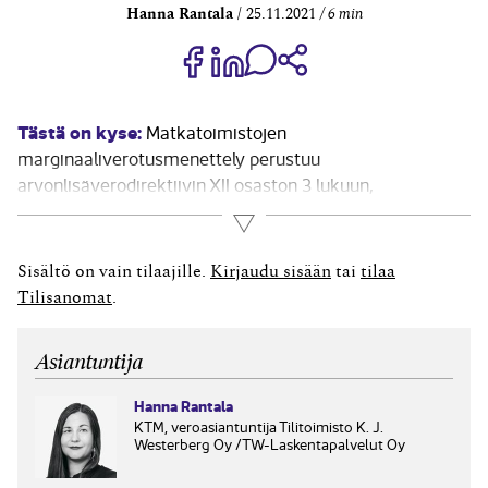
Hanna Rantala
25.11.2021
6 min
Jaa Share on Facebook
Jaa Share on LinkedIn
Jaa WhatsApp-viestinä
Kopioi linkki
Tästä on kyse:
Matkatoimistojen
marginaaliverotusmenettely perustuu
arvonlisäverodirektiivin XII osaston 3 lukuun,
kansalliseen lainsäädäntöön menettely on
Lue lisää
implementoitu arvonlisäverolain 66, 69g, 71, 80, 114a,
122.3, 147a ja 209e §:n 16 kohtaan. Lisäksi aiheesta on
Sisältö on vain tilaajille.
Kirjaudu sisään
tai
tilaa
annettu Verohallinnon ohje Matkailualan
Tilisanomat
.
arvonlisäverotus (Dnro VH/2397/00.01.00/2019).
Matkailualan marginaaliverotus on keskeisiltä...
Asiantuntija
Hanna Rantala
KTM, veroasiantuntija Tilitoimisto K. J.
Westerberg Oy /TW-Laskentapalvelut Oy