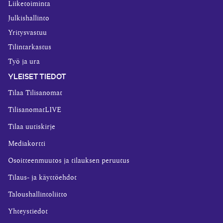
Liiketoiminta
Julkishallinto
Yritysvastuu
Tilintarkastus
Työ ja ura
YLEISET TIEDOT
Tilaa Tilisanomat
TilisanomatLIVE
Tilaa uutiskirje
Mediakortti
Osoitteenmuutos ja tilauksen peruutus
Tilaus- ja käyttöehdot
Taloushallintoliitto
Yhteystiedot