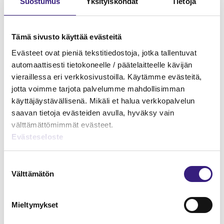
Suostumus
Yksityiskohdat
Tietoja
Tämä sivusto käyttää evästeitä
Evästeet ovat pieniä tekstitiedostoja, jotka tallentuvat
automaattisesti tietokoneelle / päätelaitteelle kävijän
vieraillessa eri verkkosivustoilla. Käytämme evästeitä,
jotta voimme tarjota palvelumme mahdollisimman
käyttäjäystävällisenä. Mikäli et halua verkkopalvelun
saavan tietoja evästeiden avulla, hyväksy vain
välttämättömimmät evästeet.
Evästeseloste
Matkailualan marginaaliverotus
Suostumuksen
HUOLTOVARMUUS JA VARAUTUMINEN
Välttämätön
valinta
Mieltymykset