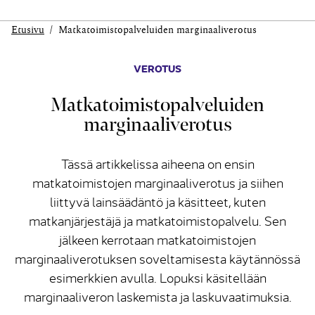
Etusivu
Matka­toimisto­palveluiden marginaali­verotus
VEROTUS
Matka­toimisto­palveluiden
marginaali­verotus
Tässä artikkelissa aiheena on ensin
matkatoimistojen marginaaliverotus ja siihen
liittyvä lainsäädäntö ja käsitteet, kuten
matkanjärjestäjä ja matkatoimistopalvelu. Sen
jälkeen kerrotaan matkatoimistojen
marginaaliverotuksen soveltamisesta käytännössä
esimerkkien avulla. Lopuksi käsitellään
marginaaliveron laskemista ja laskuvaatimuksia.