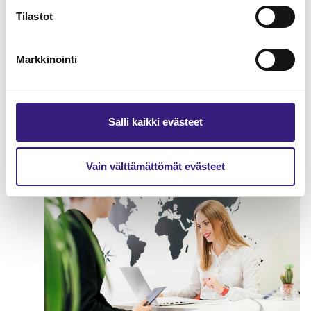
Tilastot
Markkinointi
Varautuminen ja jatkuvuuden
hallinta tilitoimistossa
Salli kaikki evästeet
Vain välttämättömät evästeet