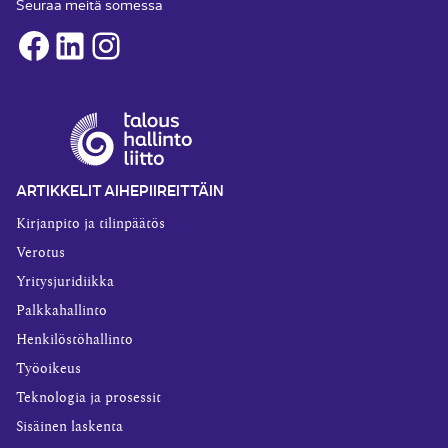
Seuraa meitä somessa
Facebook
LinkedIn
Instagram
ARTIKKELIT AIHEPIIREITTÄIN
Kirjanpito ja tilinpäätös
Verotus
Yritysjuridiikka
Palkkahallinto
Henkilöstöhallinto
Työoikeus
Teknologia ja prosessit
Sisäinen laskenta