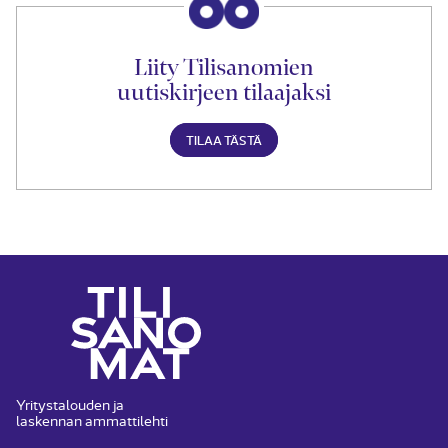
Liity Tilisanomien
uutiskirjeen tilaajaksi
TILAA TÄSTÄ
Yritystalouden ja
laskennan ammattilehti