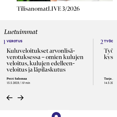
TilisanomatLIVE 3/2026
Luetuimmat
VEROTUS
TYÖOI
Kulu­veloitukset arvon­lisä­
Työa
verotuksessa – omien kulujen
kysy
veloitus, kulujen edelleen­
veloitus ja läpi­laskutus
Petri Salomaa
Tarja An
15.5.2023
10 min
14.5.2021