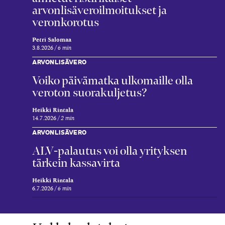
arvonlisäveroilmoitukset ja
veronkorotus
Petri Salomaa
3.8.2026
6 min
ARVONLISÄVERO
Voiko päivämatka ulkomaille olla
veroton suorakuljetus?
Heikki Rintala
14.7.2026
2 min
ARVONLISÄVERO
ALV-palautus voi olla yrityksen
tärkein kassavirta
Heikki Rintala
6.7.2026
6 min