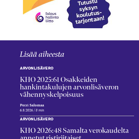
Lisää aiheesta
ARVONLISÄVERO
KHO 2025:61 Osakkeiden
hankintakulujen arvonlisäveron
vähennyskelpoisuus
Petri Salomaa
6.8.2026
8 min
ARVONLISÄVERO
KHO 2026:48 Samalta verokaudelta
annetut ristiriitaiset