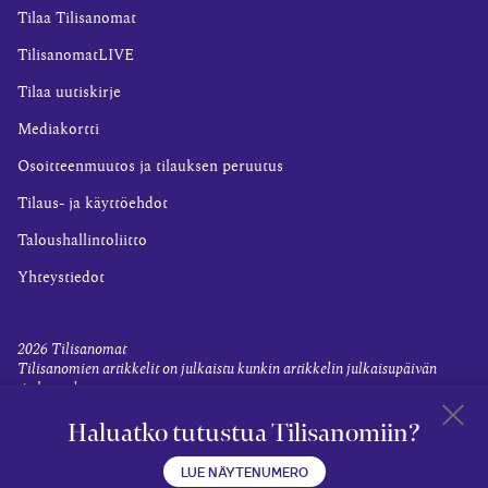
Tilaa Tilisanomat
TilisanomatLIVE
Tilaa uutiskirje
Mediakortti
Osoitteenmuutos ja tilauksen peruutus
Tilaus- ja käyttöehdot
Taloushallintoliitto
Yhteystiedot
2026
Tilisanomat
Tilisanomien artikkelit on julkaistu kunkin artikkelin julkaisupäivän
tiedon valossa.
Rekisteriseloste ja tietoja henkilötietojen käsittelytoimista
Haluatko tutustua Tilisanomiin?
Evästevalinnat
Takaisin 
LUE NÄYTENUMERO