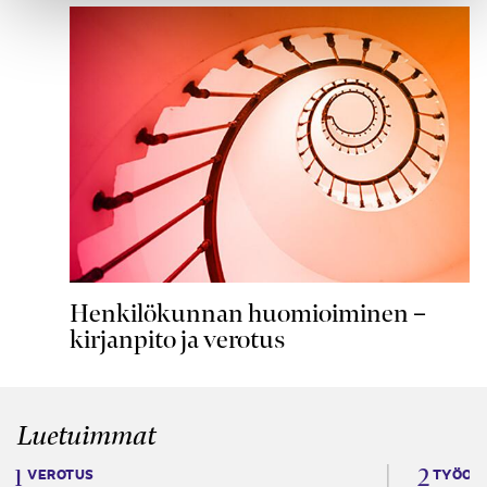
Henkilökunnan huomioiminen –
kirjanpito ja verotus
Luetuimmat
VEROTUS
TYÖOI