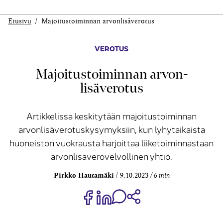
Etusivu
Majoitus­toiminnan arvon­lisäverotus
VEROTUS
Majoitus­toiminnan arvon­
lisäverotus
Artikkelissa keskitytään majoitustoiminnan
arvonlisäverotuskysymyksiin, kun lyhytaikaista
huoneiston vuokrausta harjoittaa liiketoiminnastaan
arvonlisäverovelvollinen yhtiö.
Pirkko Hautamäki
9.10.2023
6 min
Jaa Share on Facebook
Jaa Share on LinkedIn
Jaa WhatsApp-viestinä
Kopioi linkki