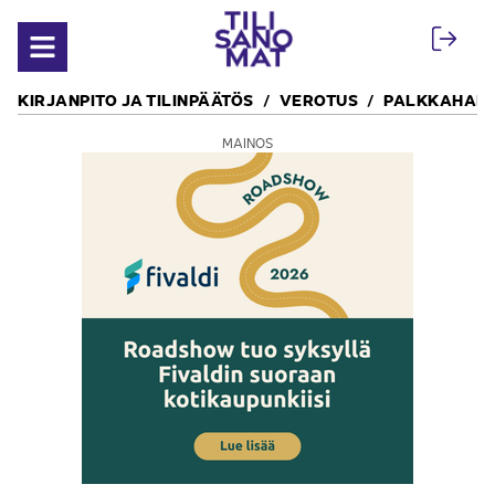
Siirry sisältöön
Avaa valikko
KIRJANPITO JA TILINPÄÄTÖS
VEROTUS
PALKKAHALL
MAINOS