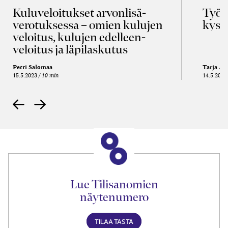
Kulu­veloitukset arvon­lisä­
Työa
verotuksessa – omien kulujen
kysy
veloitus, kulujen edelleen­
veloitus ja läpi­laskutus
Petri Salomaa
Tarja An
15.5.2023
10 min
14.5.2021
Lue Tilisanomien
näytenumero
TILAA TÄSTÄ