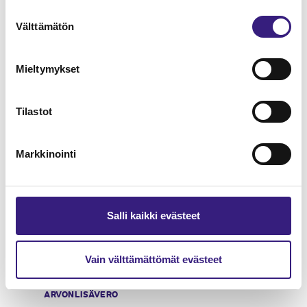
Verkkokauppa - kirjanpito ja
Suostumuksen
Välttämätön
arvonlisäverotus
valinta
ARVONLISÄVERO
Mieltymykset
Tilastot
Markkinointi
Salli kaikki evästeet
Vain välttämättömät evästeet
Matkailualan marginaaliverotus
ARVONLISÄVERO