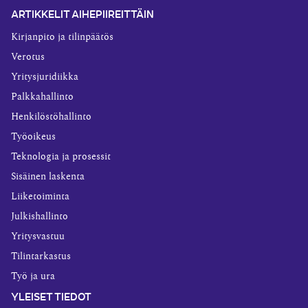
ARTIKKELIT AIHEPIIREITTÄIN
Kirjanpito ja tilinpäätös
Verotus
Yritysjuridiikka
Palkkahallinto
Henkilöstöhallinto
Työoikeus
Teknologia ja prosessit
Sisäinen laskenta
Liiketoiminta
Julkishallinto
Yritysvastuu
Tilintarkastus
Työ ja ura
YLEISET TIEDOT