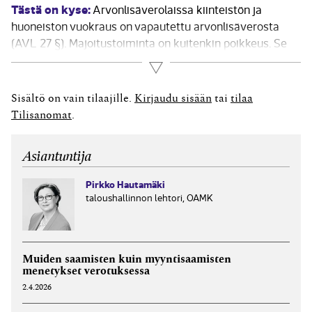
Tästä on kyse:
Arvonlisäverolaissa kiinteistön ja
huoneiston vuokraus on vapautettu arvonlisäverosta
(AVL 27 §). Majoitustoiminta on kuitenkin poikkeus. Se
on alennetun verokannan (10 %) alaista toimintaa, kun se
Lue lisää
tapahtuu hotelli- ja leirintäaluetoiminnassa tai näihin
verrattavassa toiminnassa (AVL 29 §). Jos
Sisältö on vain tilaajille.
Kirjaudu sisään
tai
tilaa
arvonlisäverollista majoitustoimintaa koskevat...
Tilisanomat
.
Asiantuntija
Pirkko Hautamäki
taloushallinnon lehtori, OAMK
Muiden saamisten kuin myyntisaamisten
menetykset verotuksessa
2.4.2026