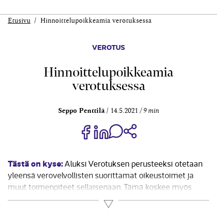
Etusivu
Hinnoittelu­poikkeamia verotuksessa
VEROTUS
Hinnoittelu­poikkeamia
verotuksessa
Seppo Penttilä
14.5.2021
9 min
Jaa Share on Facebook
Jaa Share on LinkedIn
Jaa WhatsApp-viestinä
Kopioi linkki
Tästä on kyse:
Aluksi Verotuksen perusteeksi otetaan
yleensä verovelvollisten suorittamat oikeustoimet ja
muut toimenpiteet sellaisenaan. Tämä koskee myös
oikeustoimissa ja toimenpiteissä käytettyä hinnoittelua.
Lue lisää
Verolakien säännöksistä löytyy tähän pääsääntöön