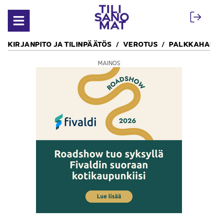
Siirry sisältöön
Avaa valikko
KIRJANPITO JA TILINPÄÄTÖS
VEROTUS
PALKKAHALL
MAINOS