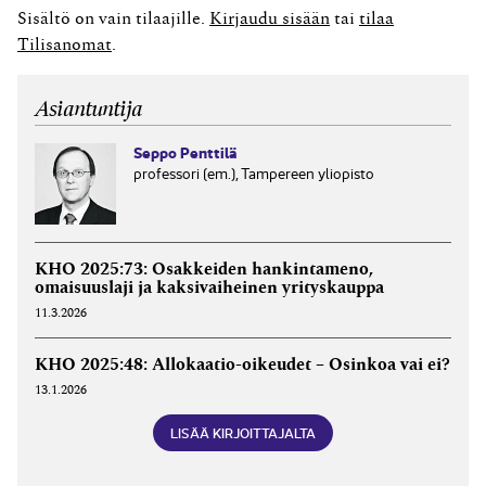
kuitenkin monia poikkeuksia. Ne koskevat yleensä
Sisältö on vain tilaajille.
Kirjaudu sisään
tai
tilaa
sellaisia tilanteita, joissa on olemassa riski siihen, että
Tilisanomat
.
osapuolten...
Asiantuntija
Seppo Penttilä
professori (em.), Tampereen yliopisto
KHO 2025:73: Osakkeiden hankintameno,
omaisuuslaji ja kaksivaiheinen yrityskauppa
11.3.2026
KHO 2025:48: Allokaatio-oikeudet – Osinkoa vai ei?
13.1.2026
LISÄÄ KIRJOITTAJALTA