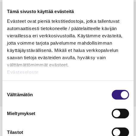
Tämä sivusto käyttää evästeitä
Luetuimmat
Evästeet ovat pieniä tekstitiedostoja, jotka tallentuvat
VEROTUS
TYÖOI
automaattisesti tietokoneelle / päätelaitteelle kävijän
Kulu­veloitukset arvon­lisä­
Työa
vieraillessa eri verkkosivustoilla. Käytämme evästeitä,
verotuksessa – omien kulujen
kysy
jotta voimme tarjota palvelumme mahdollisimman
veloitus, kulujen edelleen­
käyttäjäystävällisenä. Mikäli et halua verkkopalvelun
veloitus ja läpi­laskutus
saavan tietoja evästeiden avulla, hyväksy vain
välttämättömimmät evästeet.
Petri Salomaa
Tarja An
Evästeseloste
15.5.2023
10 min
14.5.2021
Suostumuksen
Välttämätön
valinta
Mieltymykset
Tilastot