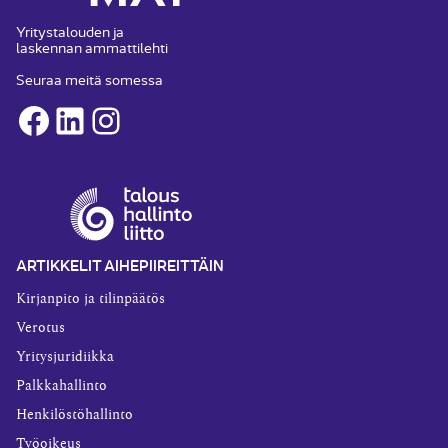
Yritystalouden ja
laskennan ammattilehti
Seuraa meitä somessa
Facebook
LinkedIn
Instagram
ARTIKKELIT AIHEPIIREITTÄIN
Kirjanpito ja tilinpäätös
Verotus
Yritysjuridiikka
Palkkahallinto
Henkilöstöhallinto
Työoikeus