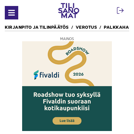
Siirry sisältöön
Avaa valikko
KIRJANPITO JA TILINPÄÄTÖS
VEROTUS
PALKKAHALL
MAINOS