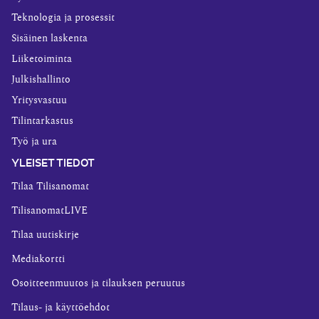
Teknologia ja prosessit
Sisäinen laskenta
Liiketoiminta
Julkishallinto
Yritysvastuu
Tilintarkastus
Työ ja ura
YLEISET TIEDOT
Tilaa Tilisanomat
TilisanomatLIVE
Tilaa uutiskirje
Mediakortti
Osoitteenmuutos ja tilauksen peruutus
Tilaus- ja käyttöehdot