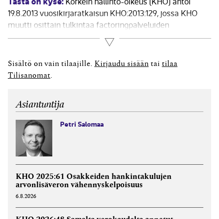
Tästä on kyse:
Korkein hallinto-oikeus (KHO) antoi
19.8.2013 vuosikirjaratkaisun KHO:2013:129, jossa KHO
muutti osittain tulkintaa factoringpalveluiden
arvonlisäverokäsittelystä. Seuraavassa tarkastellaan
Lue lisää
lyhyesti kyseistä ratkaisua ja sen käytännön vaikutuksia.
Korkeimman hallinto-oikeuden ratkaisu Kyseessä
Sisältö on vain tilaajille.
Kirjaudu sisään
tai
tilaa
olleessa tilanteessa pääasiassa factoringtoimintaa
Tilisanomat
.
harjoittava A Oy osti myyntisaamisia asiakkailtaan ja
kantoi luottotappioriskin,...
Asiantuntija
Petri Salomaa
KHO 2025:61 Osakkeiden hankintakulujen
arvonlisäveron vähennyskelpoisuus
6.8.2026