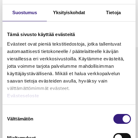
Suostumus
Yksityiskohdat
Tietoja
Tämä sivusto käyttää evästeitä
Evästeet ovat pieniä tekstitiedostoja, jotka tallentuvat
automaattisesti tietokoneelle / päätelaitteelle kävijän
Luetuimmat
vieraillessa eri verkkosivustoilla. Käytämme evästeitä,
jotta voimme tarjota palvelumme mahdollisimman
VEROTUS
TYÖOI
käyttäjäystävällisenä. Mikäli et halua verkkopalvelun
saavan tietoja evästeiden avulla, hyväksy vain
Kulu­veloitukset arvon­lisä­
Työa
välttämättömimmät evästeet.
verotuksessa – omien kulujen
kysy
Evästeseloste
veloitus, kulujen edelleen­
veloitus ja läpi­laskutus
Suostumuksen
Petri Salomaa
Tarja An
Välttämätön
valinta
15.5.2023
10 min
14.5.2021
Mieltymykset