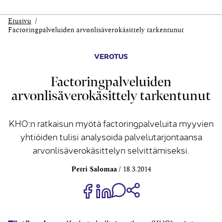
Etusivu
Factoringpalveluiden arvonlisäverokäsittely tarkentunut
VEROTUS
Factoringpalveluiden
arvonlisäverokäsittely tarkentunut
KHO:n ratkaisun myötä factoringpalveluita myyvien
yhtiöiden tulisi analysoida palvelutarjontaansa
arvonlisäverokäsittelyn selvittämiseksi.
Petri Salomaa
18.3.2014
Jaa Share on Facebook
Jaa Share on LinkedIn
Jaa WhatsApp-viestinä
Kopioi linkki