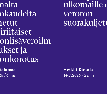
malta
ulkomaille 
okaudelta
veroton
netut
suorakuljet
tiriitaiset
onlisäveroilm
ukset ja
ronkorotus
 Salomaa
Heikki Rintala
26
6 min
14.7.2026
2 min