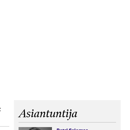
t
Asiantuntija
Petri Salomaa