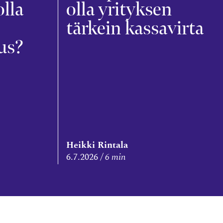
olla
olla yrityksen
tärkein kassavirta
us?
Heikki Rintala
6.7.2026
6 min