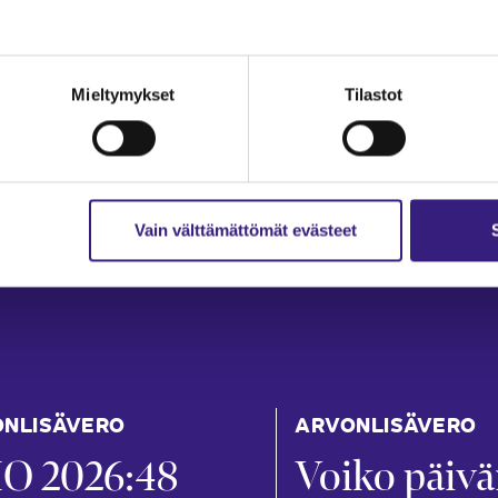
Mieltymykset
Tilastot
Vain välttämättömät evästeet
NLISÄVERO
ARVONLISÄVERO
O 2026:48
Voiko päiv