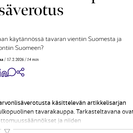
isäverotus
aan käytännössä tavaran vientiin Suomesta ja
ntiin Suomeen?
aa
17.2.2026
14 min
aa Share on Facebook
Jaa Share on LinkedIn
Jaa WhatsApp-viestinä
Kopioi linkki
vonlisäverotusta käsittelevän artikkelisarjan
 ulkopuolinen tavarakauppa. Tarkasteltavana ova
rottomuussäännökset ja niiden
onnin arvonlisäverotus.
Lue lisää