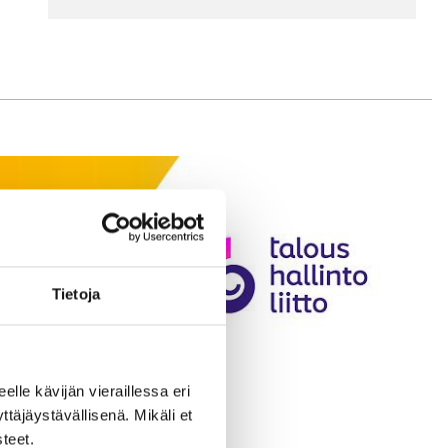
Tietoja
eelle kävijän vieraillessa eri
äjäystävällisenä. Mikäli et
teet.