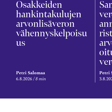
Osakkeiden
Sa
hankintakulujen
ver
arvonlisäveron
an
vähennyskelpoisu
ris
us
arv
oit
ve
Petri Salomaa
Petri
6.8.2026
8 min
3.8.20