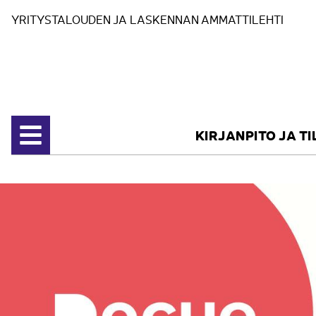
Siirry sisältöön
YRITYSTALOUDEN JA LASKENNAN AMMATTILEHTI
KIRJANPITO JA T
Avaa valikko