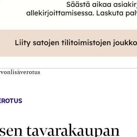
vonlisäverotus
EROTUS
sen tavarakaupan