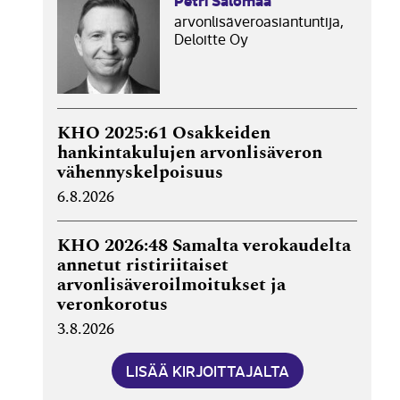
arvonlisäveroasiantuntija,
Deloitte Oy
KHO 2025:61 Osakkeiden
hankintakulujen arvonlisäveron
vähennyskelpoisuus
6.8.2026
KHO 2026:48 Samalta verokaudelta
annetut ristiriitaiset
arvonlisäveroilmoitukset ja
veronkorotus
3.8.2026
LISÄÄ KIRJOITTAJALTA