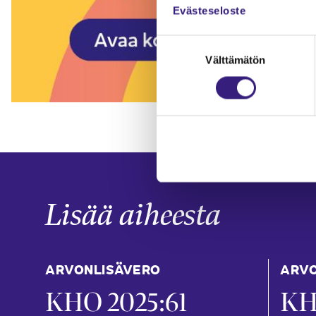
Evästeseloste
Suostumuksen
Välttämätön
valinta
Lisää aiheesta
ARVONLISÄVERO
ARVO
KHO 2025:61
KH