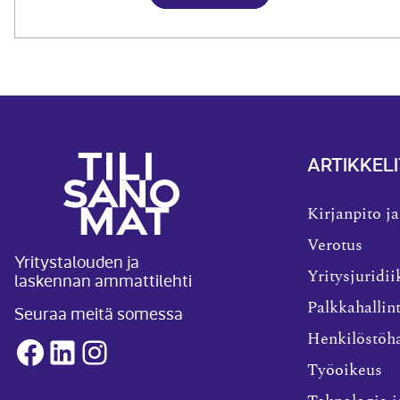
ARTIKKELI
Kirjanpito ja
Verotus
Yritystalouden ja
laskennan ammattilehti
Yritysjuridii
Palkkahallin
Seuraa meitä somessa
Henkilöstöha
Facebook
LinkedIn
Instagram
Työoikeus