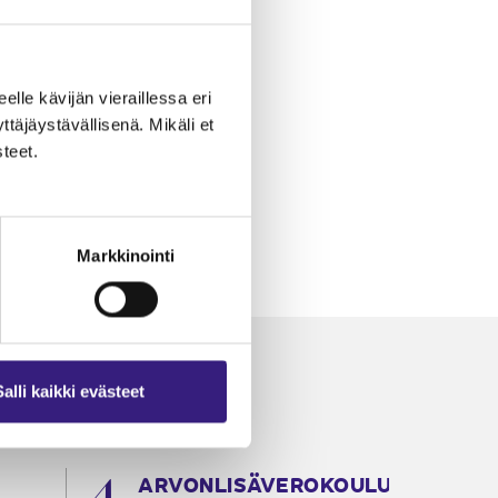
eelle kävijän vieraillessa eri
äjäystävällisenä. Mikäli et
teet.
Markkinointi
Salli kaikki evästeet
ARVONLISÄVEROKOULU
K