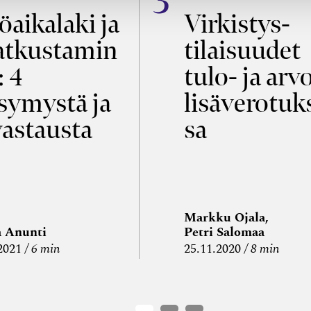
öaikalaki ja
Virkistys­
tkustamin
tilaisuudet
: 4
tulo- ja arv
symystä ja
lisäverotuk
vastausta
sa
Markku Ojala,
a Anunti
Petri Salomaa
2021
6 min
25.11.2020
8 min