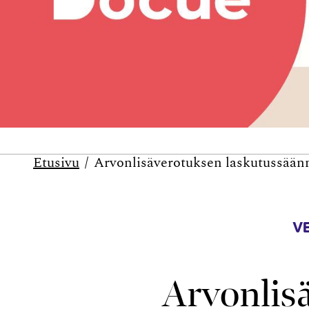
Etusivu
Arvonlisäverotuksen laskutussäänn
V
Arvonlis