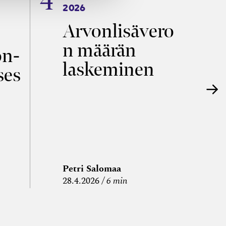
2026
T
Arvonlisävero
V
n määrän
p
on­
laskeminen
ses
Petri Salomaa
P
28.4.2026
6 min
15