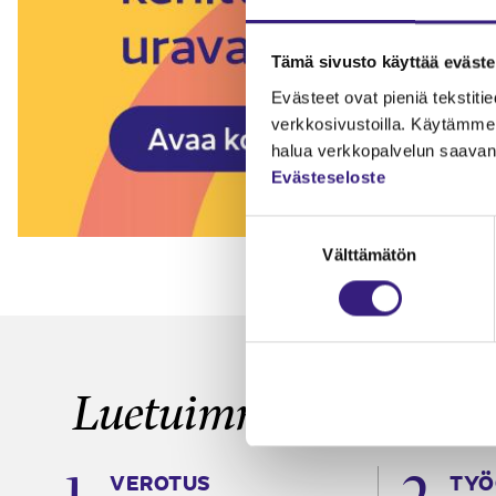
Tämä sivusto käyttää eväste
Evästeet ovat pieniä tekstitied
verkkosivustoilla. Käytämme 
halua verkkopalvelun saavan 
Evästeseloste
Suostumuksen
Välttämätön
valinta
Luetuimmat
VEROTUS
TYÖ