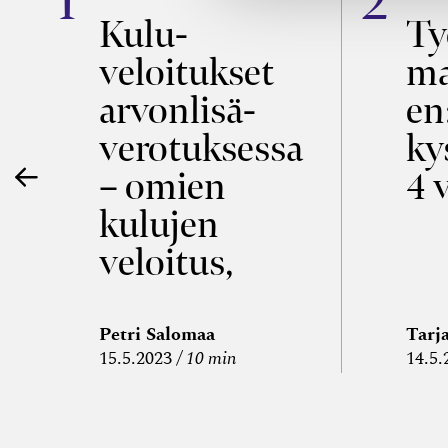
a
Kulu­
Ty
veloitukset
ma
ö
arvon­lisä­
en
verotuksessa
ky
– omien
4 
kulujen
veloitus,
kulujen
edelleen­
Petri Salomaa
Tarj
15.5.2023
10 min
14.5.
veloitus ja
läpi­laskutus