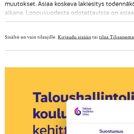
muutokset. Asiaa koskeva lakiesitys todennä
aikana. Loppuvuodesta odotettavissa on asiaa 
suuri yritysten omaksumaa käytäntöä ohjaava vaik
osin...
Sisältö on vain tilaajille.
Kirjaudu sisään
tai
tilaa Tilisanoma
Suostumus