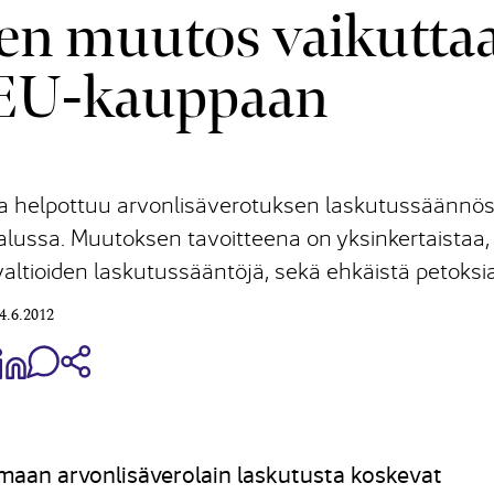
en muutos vaikutta
i EU-kauppaan
ssa helpottuu arvonlisäverotuksen laskutussäännö
ussa. Muutoksen tavoitteena on yksinkertaistaa,
ltioiden laskutussääntöjä, sekä ehkäistä petoksia
4.6.2012
aa Share on Facebook
Jaa Share on LinkedIn
Jaa WhatsApp-viestinä
Kopioi linkki
maan arvonlisäverolain laskutusta koskevat