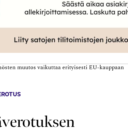
östen muutos vaikuttaa erityisesti EU-kauppaan
EROTUS
äverotuksen