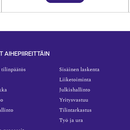
T AIHEPIIREITTÄIN
 tilinpäätös
Sisäinen laskenta
Liiketoiminta
kka
Julkishallinto
to
Yritysvastuu
llinto
Tilintarkastus
Työ ja ura