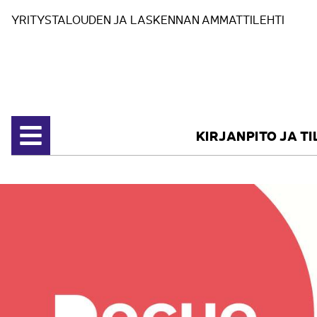
Siirry sisältöön
YRITYSTALOUDEN JA LASKENNAN AMMATTILEHTI
KIRJANPITO JA T
Avaa valikko