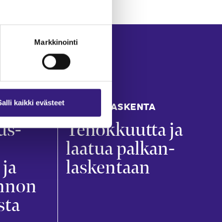
Markkinointi
Salli kaikki evästeet
PALKANLASKENTA
us­
Tehokkuutta ja
laatua palkan­
 ja
laskentaan
innon
sta