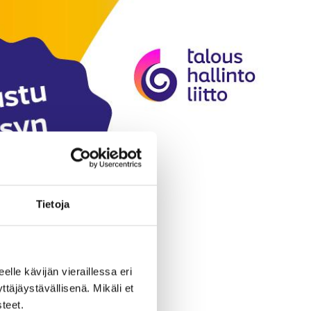
Tietoja
eelle kävijän vieraillessa eri
äjäystävällisenä. Mikäli et
teet.