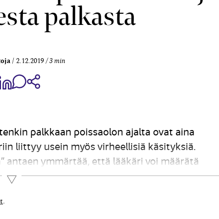
esta palkasta
oja
2.12.2019
3 min
aa Share on Facebook
Jaa Share on LinkedIn
Jaa WhatsApp-viestinä
Kopioi linkki
tenkin palkkaan poissaolon ajalta ovat aina
n liittyy usein myös virheellisiä käsityksiä.
” antaen ymmärtää, että lääkäri voi määrätä
ääkäri saattaa kysyä potilaalta, ”tarvitseeko” hän
Lue lisää
t
.