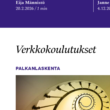
Eija Männistö
Janne
20.2.2026
1 min
4.12.2
Verkkokoulutukset
PALKANLASKENTA