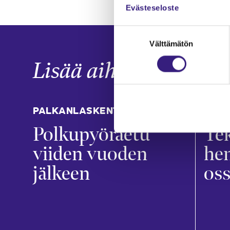
Evästeseloste
Suostumuksen
Välttämätön
valinta
Lisää aiheesta
PALKANLASKENTA
PAL
Polkupyöräetu
Tek
viiden vuoden
hen
jälkeen
os