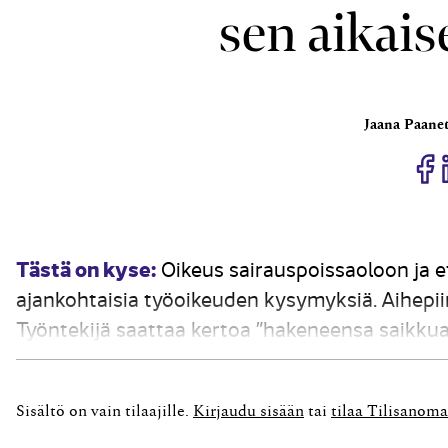
sen aikais
Jaana Paanet
J
Tästä on kyse:
Oikeus sairauspoissaoloon ja e
ajankohtaisia työoikeuden kysymyksiä. Aihepiirii
Työntekijä saattaa kertoa ”hakeneensa saikkua
työntekijän palkalliselle sairauslomalle. Myös l
sairauslomaa....
Sisältö on vain tilaajille.
Kirjaudu sisään
tai
tilaa Tilisanoma