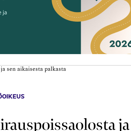
a sen aikaisesta palkasta
ÖOIKEUS
rauspoissaolosta ja