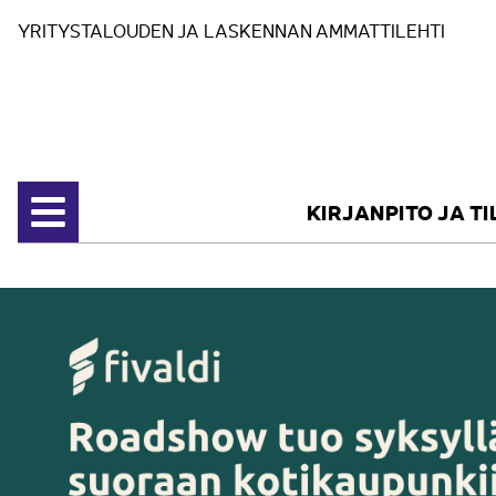
Siirry sisältöön
YRITYSTALOUDEN JA LASKENNAN AMMATTILEHTI
KIRJANPITO JA T
Avaa valikko