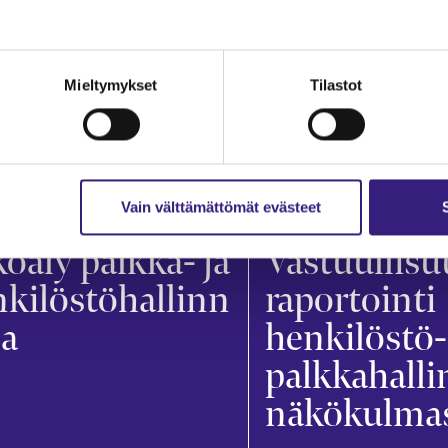
Mieltymykset
Tilastot
Vain välttämättömät evästeet
KANLASKENTA
PALKANLASKENTA
oäly palkka- ja
Vastuullisu
kilöstöhallinn
raportointi
sa
henkilöstö-
palkkahall
näkökulma