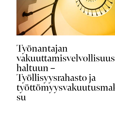
Työnantajan
vakuuttamisvelvollisuus
haltuun –
Työllisyysrahasto ja
työttömyysvakuutusma
su