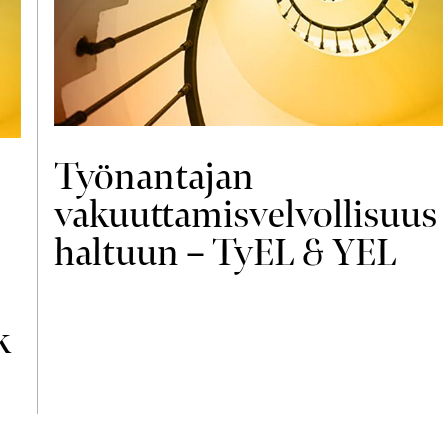
Työnantajan
vakuuttamisvelvollisuus
haltuun – TyEL & YEL
k