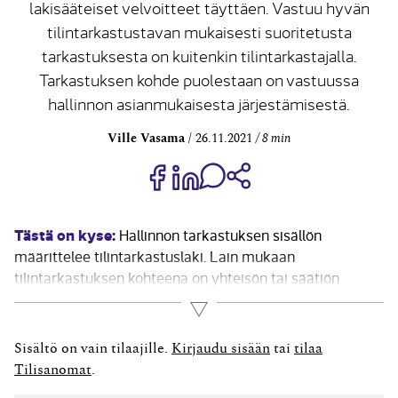
lakisääteiset velvoitteet täyttäen. Vastuu hyvän
tilintarkastustavan mukaisesti suoritetusta
tarkastuksesta on kuitenkin tilintarkastajalla.
Tarkastuksen kohde puolestaan on vastuussa
hallinnon asianmukaisesta järjestämisestä.
Ville Vasama
26.11.2021
8 min
Jaa Share on Facebook
Jaa Share on LinkedIn
Jaa WhatsApp-viestinä
Kopioi linkki
Tästä on kyse:
Hallinnon tarkastuksen sisällön
määrittelee tilintarkastuslaki. Lain mukaan
tilintarkastuksen kohteena on yhteisön tai säätiön
kirjanpito, tilinpäätös ja hallinto. Tilintarkastaja antaa
Lue lisää
kultakin tilikaudelta päivätyn ja allekirjoitetun
tilintarkastuskertomuksen, jossa tilintarkastajan on
Sisältö on vain tilaajille.
Kirjaudu sisään
tai
tilaa
annettava tietyt tilinpäätöstä ja toimintakertomusta
Tilisanomat
.
koskevat lausunnot. Hallinnon tarkastukseen liittyen