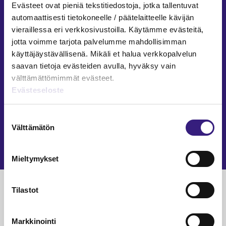
Evästeet ovat pieniä tekstitiedostoja, jotka tallentuvat
TILINTARKASTUS
automaattisesti tietokoneelle / päätelaitteelle kävijän
vieraillessa eri verkkosivustoilla. Käytämme evästeitä,
Sisäisen valvonnan eri osa-alueet ja
jotta voimme tarjota palvelumme mahdollisimman
merkitys tilintarkastuksessa
käyttäjäystävällisenä. Mikäli et halua verkkopalvelun
saavan tietoja evästeiden avulla, hyväksy vain
Saila Vartia
4.12.2025
7 min
välttämättömimmät evästeet.
TILINTARKASTUS
Evästeseloste
Tilintarkastajan erottaminen ja
Suostumuksen
eroaminen
Välttämätön
valinta
Jarkko Raitio
9.10.2025
6 min
Mieltymykset
Luetuimmat
Tilastot
VEROTUS
TYÖOI
Markkinointi