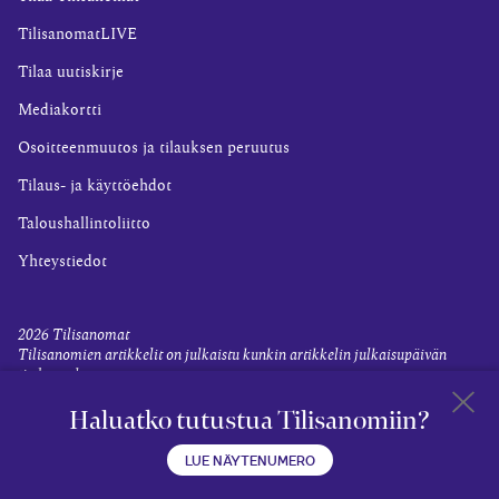
TilisanomatLIVE
Tilaa uutiskirje
Mediakortti
Osoitteenmuutos ja tilauksen peruutus
Tilaus- ja käyttöehdot
Taloushallintoliitto
Yhteystiedot
2026
Tilisanomat
Tilisanomien artikkelit on julkaistu kunkin artikkelin julkaisupäivän
tiedon valossa.
Rekisteriseloste ja tietoja henkilötietojen käsittelytoimista
Haluatko tutustua Tilisanomiin?
Evästevalinnat
Takaisin 
LUE NÄYTENUMERO