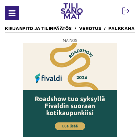
Siirry sisältöön
Avaa valikko
KIRJANPITO JA TILINPÄÄTÖS
VEROTUS
PALKKAHALL
MAINOS