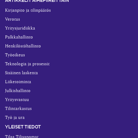
Kirjanpito ja tilinpäätös
Verotus
Yritysjuridiikka
Palkkahallinto
Henkilöstöhallinto
Työoikeus
Teknologia ja prosessit
Sisäinen laskenta
Liiketoiminta
Julkishallinto
Yritysvastuu
Tilintarkastus
Työ ja ura
YLEISET TIEDOT
Tilaa Tilisanomat