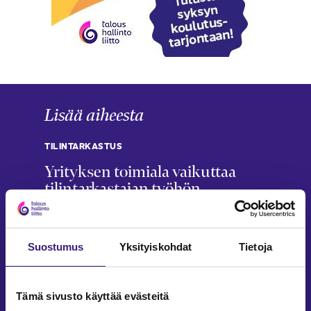
Lisää aiheesta
TILINTARKASTUS
Yrityksen toimiala vaikuttaa
tilintarkastajan työhön
Saila Vartia
6.2.2026
5 min
TILINTARKASTUS
Suostumus
Yksityiskohdat
Tietoja
Tilin­tarkastuspöytäkirja tutuksi
Jarkko Raitio
Tämä sivusto käyttää evästeitä
19.1.2026
6 min