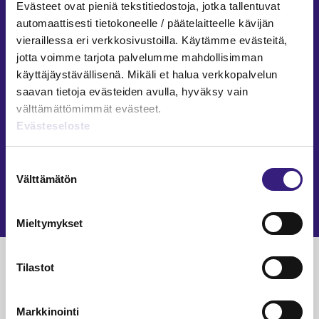
Evästeet ovat pieniä tekstitiedostoja, jotka tallentuvat
AUTOMAATIO
automaattisesti tietokoneelle / päätelaitteelle kävijän
vieraillessa eri verkkosivustoilla. Käytämme evästeitä,
Verkkolasku­datan haasteet kirjan­
jotta voimme tarjota palvelumme mahdollisimman
pidon automatisoinnissa
käyttäjäystävällisenä. Mikäli et halua verkkopalvelun
saavan tietoja evästeiden avulla, hyväksy vain
Tuija Annala, Sanna Tervo
16.1.2025
7 min
välttämättömimmät evästeet.
AUTOMAATIO
Evästeseloste
Auto­­maatio vaatii kirjan­­pitäjältä
Suostumuksen
uusia tai­­toja ja tapoja
Välttämätön
valinta
Marja-Liisa Lohtander
28.8.2024
5 min
Mieltymykset
Luetuimmat
Tilastot
VEROTUS
TYÖOI
Markkinointi