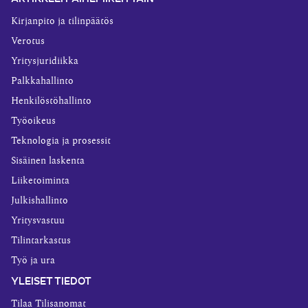
Kirjanpito ja tilinpäätös
Verotus
Yritysjuridiikka
Palkkahallinto
Henkilöstöhallinto
Työoikeus
Teknologia ja prosessit
Sisäinen laskenta
Liiketoiminta
Julkishallinto
Yritysvastuu
Tilintarkastus
Työ ja ura
YLEISET TIEDOT
Tilaa Tilisanomat