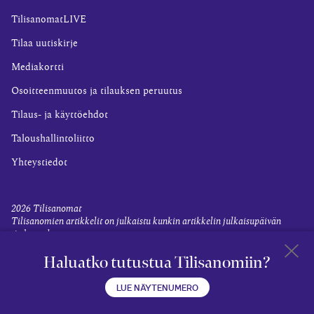
TilisanomatLIVE
Tilaa uutiskirje
Mediakortti
Osoitteenmuutos ja tilauksen peruutus
Tilaus- ja käyttöehdot
Taloushallintoliitto
Yhteystiedot
2026
Tilisanomat
Tilisanomien artikkelit on julkaistu kunkin artikkelin julkaisupäivän
tiedon valossa.
Rekisteriseloste ja tietoja henkilötietojen käsittelytoimista
Haluatko tutustua Tilisanomiin?
Evästevalinnat
Takaisin 
LUE NÄYTENUMERO