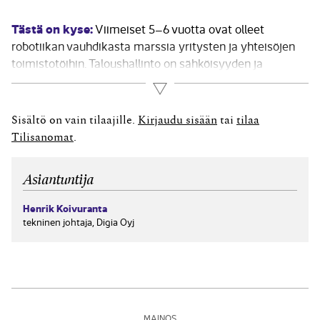
Tästä on kyse:
Viimeiset 5–6 vuotta ovat olleet
robotiikan vauhdikasta marssia yritysten ja yhteisöjen
toimistotöihin. Taloushallinto on sähköisyyden ja
määrämuotoisuuden vuoksi ollut erityisen hyvää
Lue lisää
maaperää robotiikan käyttöönotolle. Robotteja on
käyttöönotettu kaikkiin taloushallinnon prosesseihin,
Sisältö on vain tilaajille.
Kirjaudu sisään
tai
tilaa
kuten toimittajatietojen hallintaan, ostolaskujen
Tilisanomat
.
käsittelyyn, laskutukseen, täsmäytyksiin sekä kausien
sulkuihin....
Asiantuntija
Henrik Koivuranta
tekninen johtaja, Digia Oyj
MAINOS