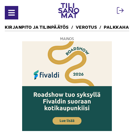
Siirry sisältöön
Avaa valikko
KIRJANPITO JA TILINPÄÄTÖS
VEROTUS
PALKKAHALL
MAINOS