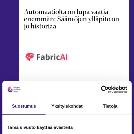
Automaatiolta on lupa vaatia
enemmän: Sääntöjen ylläpito on
jo historiaa
21.11.2025
2 min
Vapaas
AUTOMAATIO
Xml-muotoisesta tositteesta
Suostumus
Yksityiskohdat
Tietoja
2024/2082
Leena Rekola-Nieminen
Tämä sivusto käyttää evästeitä
6.3.2025
1 min