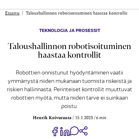
Etusivu
Talous­hallinnon roboti­soituminen haastaa kontrollit
TEKNOLOGIA JA PROSESSIT
Talous­hallinnon roboti­soituminen
haastaa kontrollit
Robottien onnistunut hyödyntäminen vaatii
ymmärrystä niiden mukanaan tuomista riskeistä ja
riskien hallinnasta. Perinteiset kontrollit muuttuvat
robottien myötä, mutta niiden tarve ei suinkaan
poistu.
Henrik Koivuranta
15.1.2023
6 min
Jaa Share on Facebook
Jaa Share on LinkedIn
Jaa WhatsApp-viestinä
Kopioi linkki