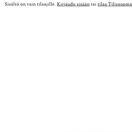
Sisältö on vain tilaajille.
Kirjaudu sisään
tai
tilaa Tilisanoma
saadaan tiedostona verottajalle. Mutta ne...