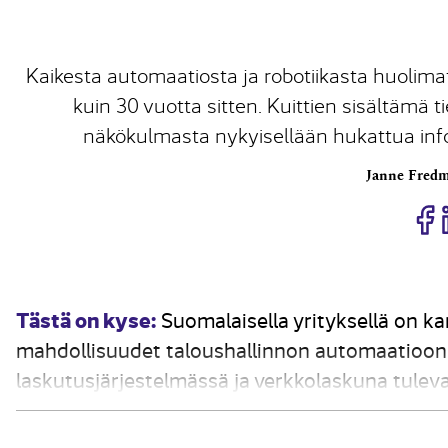
Kaikesta automaatiosta ja robotiikasta huolima
kuin 30 vuotta sitten. Kuittien sisältämä ti
näkökulmasta nykyisellään hukattua info
Janne Fred
J
Tästä on kyse:
Suomalaisella yrityksellä on k
mahdollisuudet taloushallinnon automaatioon. 
laskutusjärjestelmässä ja verkkolaskuna tulev
ostolaskujen kierrätykseen oletustiliöintien k
viitesuorituksen perusteella ja tiliotteella voi