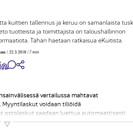
tta kuittien tallennus ja keruu on samanlaista tus
eto tuotteista ja toimittajista on taloushallinnon
rmaatiota. Tähän haetaan ratkaisua eKuitista.
man
22.3.2018
7 min
aa Share on Facebook
Jaa Share on LinkedIn
Jaa WhatsApp-viestinä
Kopioi linkki
ansainvälisessä vertailussa mahtavat
Myyntilaskut voidaan tiliöidä
at ostolaskut saadaan luettua automaattisesti
ohteeksi. Myyntilaskujen suoritukset kohdistuvat
Lue lisää
daan hyödyntää oletustiliöintejä. Veroilmoituksetk