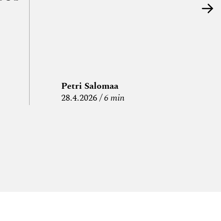
Petri Salomaa
P
28.4.2026
6 min
15