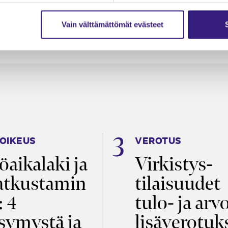
Vain välttämättömät evästeet
OIKEUS
VEROTUS
öaikalaki ja
Virkistys­
tkustamin
tilaisuudet
: 4
tulo- ja arv
symystä ja
lisäverotuk