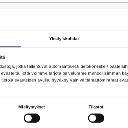
MAINOS
Yksityiskohdat
itä
ostoja, jotka tallentuvat automaattisesti tietokoneelle / päätelaitt
evästeitä, jotta voimme tarjota palvelumme mahdollisimman käytt
tietoja evästeiden avulla, hyväksy vain välttämättömimmät eväs
Mieltymykset
Tilastot