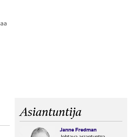
kaa
Asiantuntija
Janne Fredman
in
Johtava asiantuntija