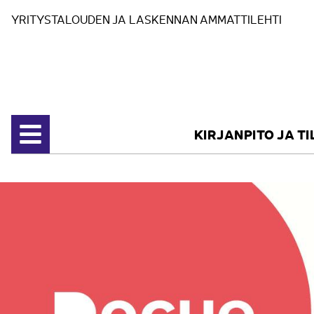
Siirry sisältöön
YRITYSTALOUDEN JA LASKENNAN AMMATTILEHTI
KIRJANPITO JA T
Avaa valikko