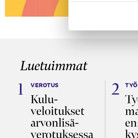
Luetuimmat
VEROTUS
TYÖ
a
Kulu­
Ty
veloitukset
ma
ö
arvon­lisä­
en
verotuksessa
ky