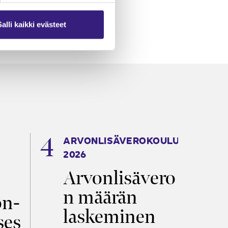
Salli kaikki evästeet
ARVONLISÄVEROKOULU
K
2026
T
Arvonlisävero
V
n määrän
p
on­
laskeminen
ses