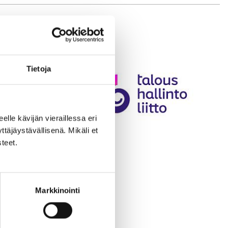
Tietoja
eelle kävijän vieraillessa eri
äjäystävällisenä. Mikäli et
teet.
Markkinointi