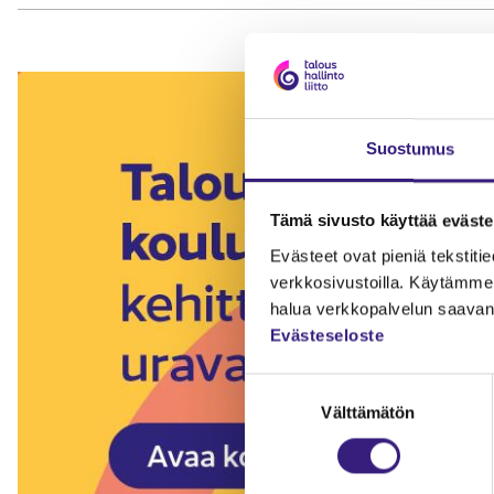
Suostumus
Tämä sivusto käyttää eväste
Evästeet ovat pieniä tekstitied
verkkosivustoilla. Käytämme 
halua verkkopalvelun saavan 
Evästeseloste
Suostumuksen
Välttämätön
valinta