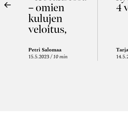
– omien
4 
kulujen
veloitus,
kulujen
edelleen­
Petri Salomaa
Tarj
15.5.2023
10 min
14.5.
veloitus ja
läpi­laskutus