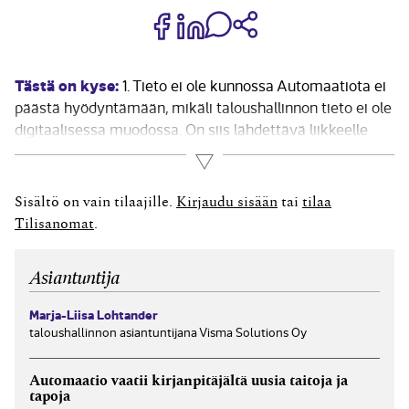
Jaa Share on Facebook
Jaa Share on LinkedIn
Jaa WhatsApp-viestinä
Kopioi linkki
Tästä on kyse:
1. Tieto ei ole kunnossa Automaatiota ei
päästä hyödyntämään, mikäli taloushallinnon tieto ei ole
digitaalisessa muodossa. On siis lähdettävä liikkeelle
laittamalla ensin pohja kuntoon. Ostolaskujen käsittely
Lue lisää
on yksi oiva automaation käyttökohde. Edelleen
Suomessa käsitellään verrattain paljon muita kuin
Sisältö on vain tilaajille.
Kirjaudu sisään
tai
tilaa
verkkolaskuja. Standardimuotoiset,...
Tilisanomat
.
Asiantuntija
Marja-Liisa Lohtander
taloushallinnon asiantuntijana Visma Solutions Oy
Auto­­maatio vaatii kirjan­­pitäjältä uusia tai­­toja ja
tapoja