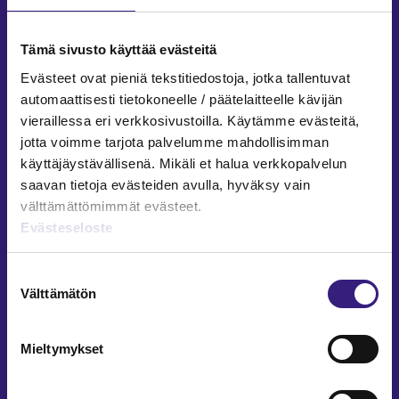
AUTOMAATIO
Tämä sivusto käyttää evästeitä
Xml-muotoisesta tositteesta
2024/2082
Evästeet ovat pieniä tekstitiedostoja, jotka tallentuvat
automaattisesti tietokoneelle / päätelaitteelle kävijän
Leena Rekola-Nieminen
vieraillessa eri verkkosivustoilla. Käytämme evästeitä,
6.3.2025
1 min
jotta voimme tarjota palvelumme mahdollisimman
AUTOMAATIO
käyttäjäystävällisenä. Mikäli et halua verkkopalvelun
saavan tietoja evästeiden avulla, hyväksy vain
Verkkolasku­datan haasteet kirjan­
välttämättömimmät evästeet.
pidon automatisoinnissa
Evästeseloste
Tuija Annala, Sanna Tervo
16.1.2025
7 min
Suostumuksen
AUTOMAATIO
Välttämätön
valinta
Auto­­maatio vaatii kirjan­­pitäjältä
Mieltymykset
uusia tai­­toja ja tapoja
Marja-Liisa Lohtander