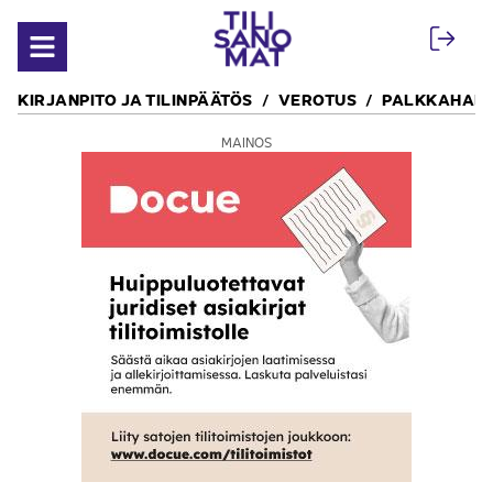
Siirry sisältöön
Avaa valikko
KIRJANPITO JA TILINPÄÄTÖS
VEROTUS
PALKKAHALL
MAINOS