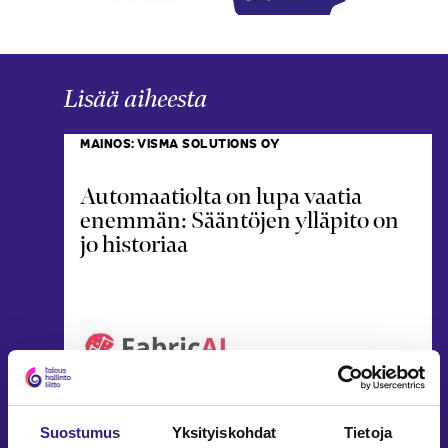
Lisää aiheesta
MAINOS: VISMA SOLUTIONS OY
Automaatiolta on lupa vaatia
enemmän: Sääntöjen ylläpito on
jo historiaa
Suostumus
Yksityiskohdat
Tietoja
21.11.2025
2 min
Vapaas