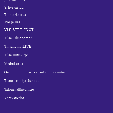
Julkishallinto
Yritysvastuu
Tilintarkastus
Työ ja ura
YLEISET TIEDOT
Tilaa Tilisanomat
TilisanomatLIVE
Tilaa uutiskirje
Mediakortti
Osoitteenmuutos ja tilauksen peruutus
Tilaus- ja käyttöehdot
Taloushallintoliitto
Yhteystiedot