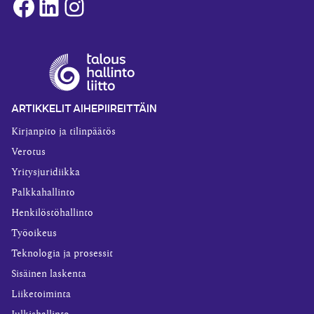
Facebook
LinkedIn
Instagram
ARTIKKELIT AIHEPIIREITTÄIN
Kirjanpito ja tilinpäätös
Verotus
Yritysjuridiikka
Palkkahallinto
Henkilöstöhallinto
Työoikeus
Teknologia ja prosessit
Sisäinen laskenta
Liiketoiminta