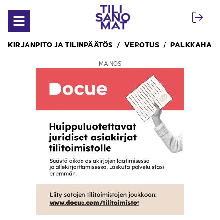
Siirry sisältöön
Avaa valikko
KIRJANPITO JA TILINPÄÄTÖS
VEROTUS
PALKKAHALL
MAINOS