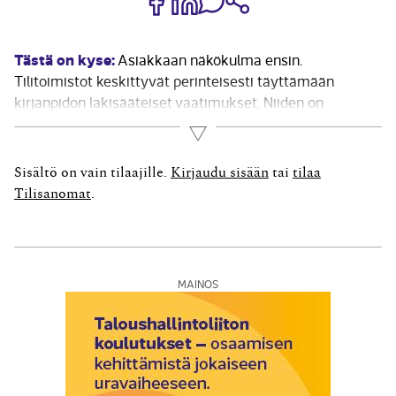
Tästä on kyse:
Asiakkaan näkökulma ensin.
Tilitoimistot keskittyvät perinteisesti täyttämään
kirjanpidon lakisääteiset vaatimukset. Niiden on
kuitenkin syytä katsoa kirjanpitoa myös asiakkaan
Lue lisää
tarpeista käsin. Pohdi, mitä asiakkaasi odottaa
raportoinnilta. Voitko kertoa hänelle esimerkiksi, kuinka
Sisältö on vain tilaajille.
Kirjaudu sisään
tai
tilaa
kassa kestää, miten myynti kehittyy tai ilmeneekö
Tilisanomat
.
kirjanpidossa poikkeamia, joihin...
MAINOS