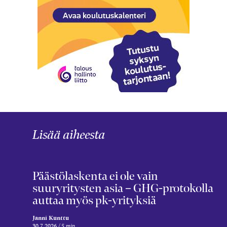
Lisää aiheesta
Päästölaskenta ei ole vain
suuryritysten asia – GHG-protokolla
auttaa myös pk-yrityksiä
Janni Kunttu
30.7.2026
5 min