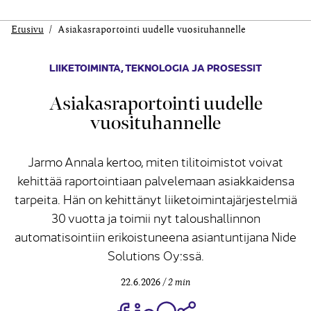
Etusivu
Asiakasraportointi uudelle vuosituhannelle
LIIKETOIMINTA
,
TEKNOLOGIA JA PROSESSIT
Asiakasraportointi uudelle
vuosituhannelle
Jarmo Annala kertoo, miten tilitoimistot voivat
kehittää raportointiaan palvelemaan asiakkaidensa
tarpeita. Hän on kehittänyt liiketoimintajärjestelmiä
30 vuotta ja toimii nyt taloushallinnon
automatisointiin erikoistuneena asiantuntijana Nide
Solutions Oy:ssä.
22.6.2026
2 min
Jaa Share on Facebook
Jaa Share on LinkedIn
Jaa WhatsApp-viestinä
Kopioi linkki