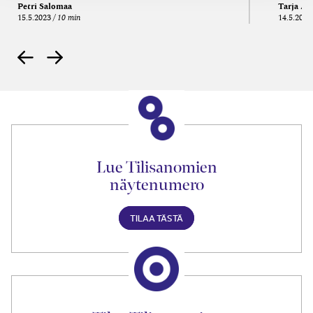
Petri Salomaa
Tarja An
15.5.2023
10 min
14.5.2021
Lue Tilisanomien
näytenumero
TILAA TÄSTÄ