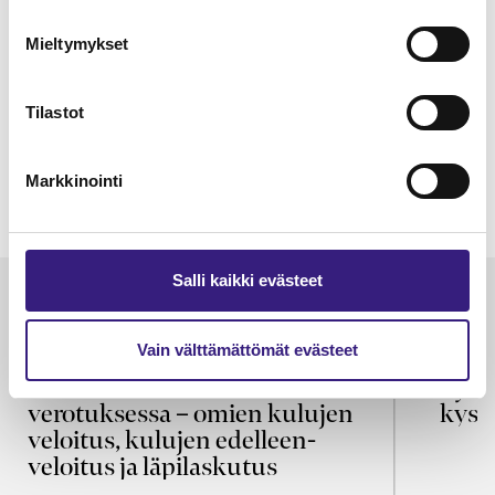
HUOLTOVARMUUS JA VARAUTUMINEN
Mieltymykset
Varautuminen ja jatkuvuuden
hallinta tilitoimistossa
Tilastot
Markkinointi
TilisanomatLIVE 3/2026
Salli kaikki evästeet
Luetuimmat
VEROTUS
TYÖOI
Vain välttämättömät evästeet
Kulu­veloitukset arvon­lisä­
Työa
verotuksessa – omien kulujen
kysy
veloitus, kulujen edelleen­
veloitus ja läpi­laskutus