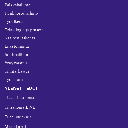
Palkkahallinto
Henkilöstöhallinto
Työoikeus
Teknologia ja prosessit
Sisäinen laskenta
Liiketoiminta
Julkishallinto
Yritysvastuu
Tilintarkastus
Työ ja ura
YLEISET TIEDOT
Tilaa Tilisanomat
TilisanomatLIVE
Tilaa uutiskirje
Mediakortti