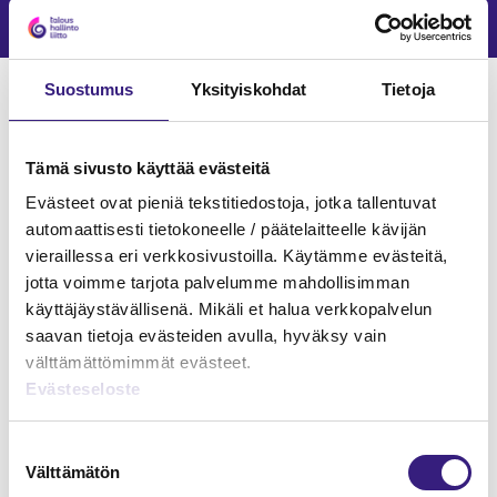
15.5.2025
6 min
Verkkokoulutukset
Suostumus
Yksityiskohdat
Tietoja
KIRJANPITO
Tämä sivusto käyttää evästeitä
Evästeet ovat pieniä tekstitiedostoja, jotka tallentuvat
automaattisesti tietokoneelle / päätelaitteelle kävijän
vieraillessa eri verkkosivustoilla. Käytämme evästeitä,
jotta voimme tarjota palvelumme mahdollisimman
käyttäjäystävällisenä. Mikäli et halua verkkopalvelun
saavan tietoja evästeiden avulla, hyväksy vain
välttämättömimmät evästeet.
Evästeseloste
Suostumuksen
Kirjanpitäjän kuukausi- ja vuosikello
Välttämätön
valinta