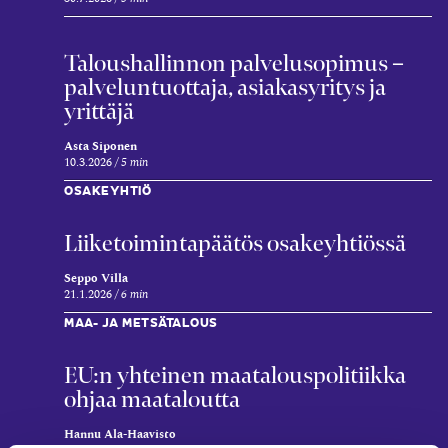
Taloushallinnon palvelusopimus –
palveluntuottaja, asiakasyritys ja
yrittäjä
Asta Siponen
10.3.2026
5 min
OSAKEYHTIÖ
Liiketoimintapäätös osakeyhtiössä
Seppo Villa
21.1.2026
6 min
MAA- JA METSÄTALOUS
EU:n yhteinen maatalous­politiikka
ohjaa maataloutta
Hannu Ala-Haavisto