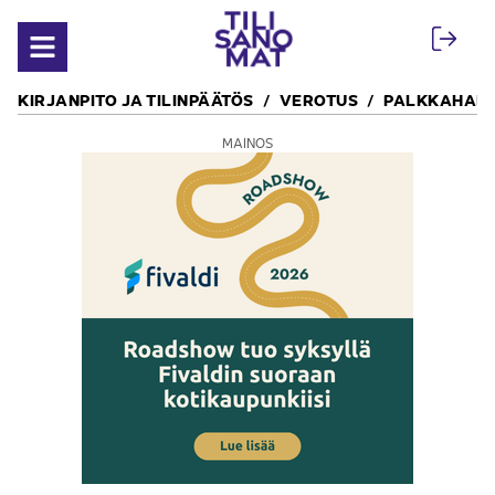
Siirry sisältöön
Avaa valikko
KIRJANPITO JA TILINPÄÄTÖS
VEROTUS
PALKKAHALL
MAINOS