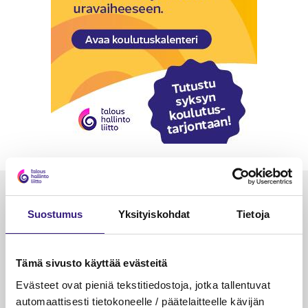
Luetuimmat
Suostumus
Yksityiskohdat
Tietoja
VEROTUS
TYÖOI
Kulu­veloitukset arvon­lisä­
Työa
Tämä sivusto käyttää evästeitä
verotuksessa – omien kulujen
kysy
veloitus, kulujen edelleen­
Evästeet ovat pieniä tekstitiedostoja, jotka tallentuvat
veloitus ja läpi­laskutus
automaattisesti tietokoneelle / päätelaitteelle kävijän