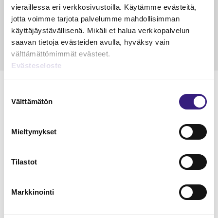
vieraillessa eri verkkosivustoilla. Käytämme evästeitä,
Petri Salomaa
Tarja An
jotta voimme tarjota palvelumme mahdollisimman
15.5.2023
10 min
14.5.2021
käyttäjäystävällisenä. Mikäli et halua verkkopalvelun
saavan tietoja evästeiden avulla, hyväksy vain
välttämättömimmät evästeet.
Evästeseloste
Suostumuksen
Välttämätön
valinta
Lue Tilisanomien
Mieltymykset
näytenumero
TILAA TÄSTÄ
Tilastot
Markkinointi