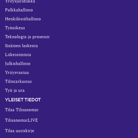
Yritysjuridiikka
Palkkahallinto
Henkilöstöhallinto
Työoikeus
Teknologia ja prosessit
Sisäinen laskenta
Liiketoiminta
Julkishallinto
Yritysvastuu
Tilintarkastus
Työ ja ura
YLEISET TIEDOT
Tilaa Tilisanomat
TilisanomatLIVE
Tilaa uutiskirje