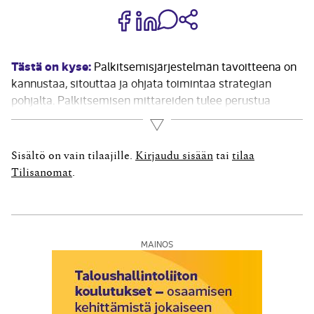
Jaa Share on Facebook
Jaa Share on LinkedIn
Jaa WhatsApp-viestinä
Kopioi linkki
Tästä on kyse:
Palkitsemisjärjestelmän tavoitteena on
kannustaa, sitouttaa ja ohjata toimintaa strategian
pohjalta. Palkitsemisen mittareiden tulee perustua
siihen, että yrityksessä asetetut tavoitteet on
Lue lisää
saavutettu tai ylitetty. Tavoitteina voivat olla esimerkiksi
liikevaihdon tai -voiton kasvu, mutta myös toiminnan
Sisältö on vain tilaajille.
Kirjaudu sisään
tai
tilaa
kehittämiseen liittyvät tavoitteet. Toiminnallisia
Tilisanomat
.
tavoitteita ovat...
MAINOS