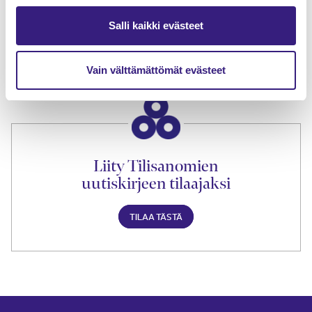
Tilaa Tilisanomien
Salli kaikki evästeet
lukuoikeus
TILAA TÄSTÄ
Vain välttämättömät evästeet
Liity Tilisanomien
uutiskirjeen tilaajaksi
TILAA TÄSTÄ